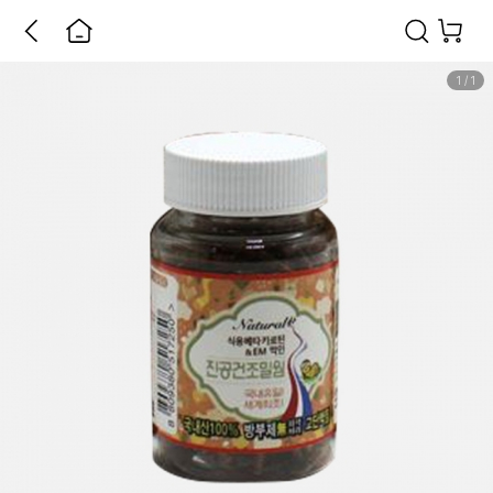
1
/
1