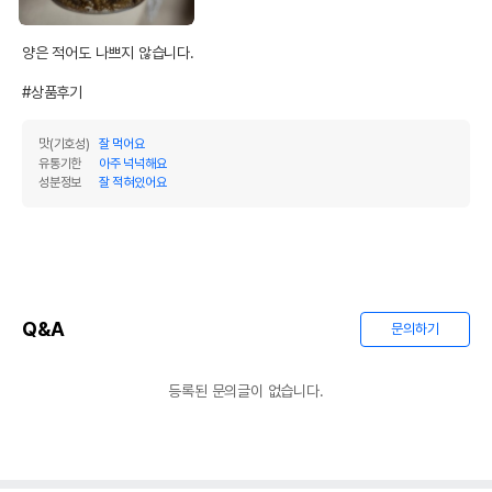
AS책임자와 전화번호
어바웃펫//1644-9601
또는 소비자상담 관련
전화번호
양은 적어도 나쁘지 않습니다.

유통기한이 최소 2026.12.03이거나 그
#상품후기
이후인 상품이 출고됩니다.
유통기한
단, 상품명에 유통기한 명시된 경우, 해당
유통기한을 따릅니다.
맛(기호성)
잘 먹어요
유통기한
아주 넉넉해요
성분정보
잘 적혀있어요
Q&A
문의하기
등록된 문의글이 없습니다.