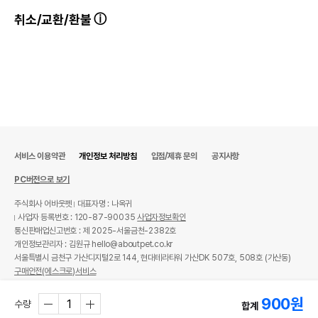
취소/교환/환불
서비스 이용약관
개인정보 처리방침
입점/제휴 문의
공지사항
PC버전으로 보기
주식회사 어바웃펫
대표자명 : 나옥귀
사업자 등록번호 : 120-87-90035
사업자정보확인
통신판매업신고번호 : 제 2025-서울금천-2382호
개인정보관리자 : 김원규 hello@aboutpet.co.kr
서울특별시 금천구 가산디지털2로 144, 현대테라타워 가산DK 507호, 508호 (가산동)
구매안전(에스크로)서비스
© copyright (c) www.aboutpet.co.kr all rights reserved.
900
원
수량
합계