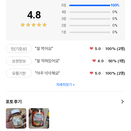
5
점
100
%
4.8
4
점
0
%
3
점
0
%
2
점
0
%
1
점
0
%
"잘 먹어요"
5.0
100% (2명)
맛(기호성)
"잘 적혀있어요"
4.0
50% (1명)
성분정보
"아주 넉넉해요"
5.0
100% (2명)
유통기한
자세히보기
포토 후기