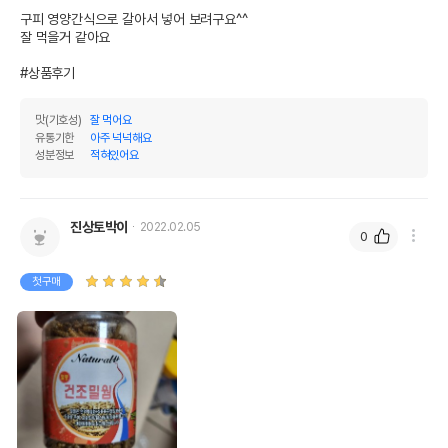
구피 영양간식으로 갈아서 넣어 보려구요^^

잘 먹을거 같아요

#상품후기
맛(기호성)
잘 먹어요
유통기한
아주 넉넉해요
성분정보
적혀있어요
상품 필수 정보
진상토박이
2022.02.05
0
품명 및 모델명
Natural한 국산 진공 건조 밀웜 소 13g
첫구매
법에 의한 인증,허가 등을
상세페이지 참조
받았음을 확인할수 있는
경우 그에 대한 사항
제조국 또는 원산지
대한민국
제조자,수입품의 경우
MG내츄럴
수입자를 함께 표기