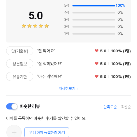
5
점
100
%
5.0
4
점
0
%
3
점
0
%
2
점
0
%
1
점
0
%
"잘 먹어요"
5.0
100% (1명)
맛(기호성)
"잘 적혀있어요"
5.0
100% (1명)
성분정보
"아주 넉넉해요"
5.0
100% (1명)
유통기한
자세히보기
비슷한 리뷰
만족도순
최신순
아이를 등록하면 비슷한 후기를 확인할 수 있어요.
우리 아이 등록하러 가기