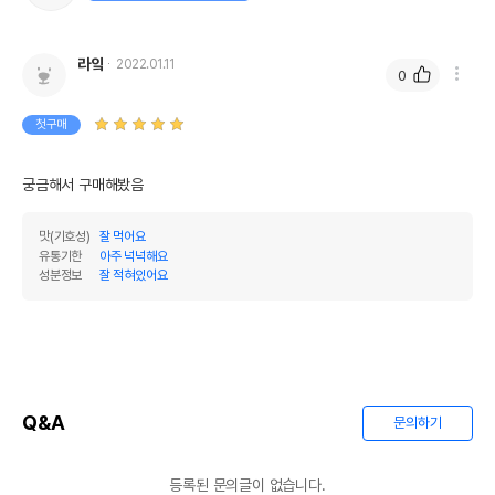
라잌
2022.01.11
0
첫구매
궁금해서 구매해봤음
맛(기호성)
잘 먹어요
유통기한
아주 넉넉해요
성분정보
잘 적혀있어요
Q&A
문의하기
등록된 문의글이 없습니다.