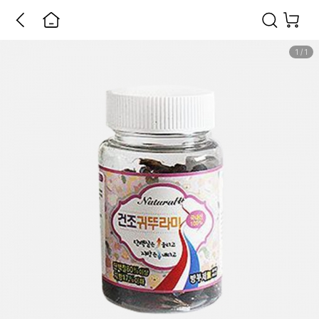
1
/
1