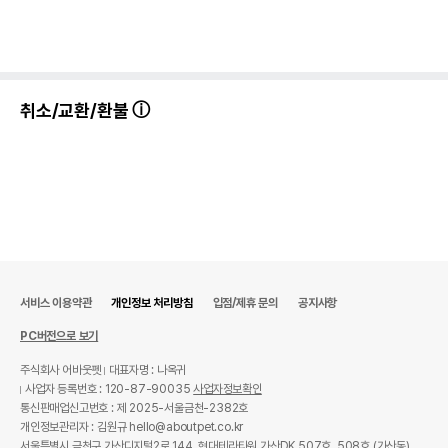
취소/교환/환불
상품 필수 정보
품명 및 모델명
Natural한 국산 건조 귀뚜라미 소 15g
법에 의한 인증,허가 등을
상세페이지 참조
받았음을 확인할수 있는
경우 그에 대한 사항
서비스 이용약관
개인정보 처리방침
입점/제휴 문의
공지사항
PC버전으로 보기
제조국 또는 원산지
대한민국
주식회사 어바웃펫
대표자명 : 나옥귀
제조자,수입품의 경우
MG내츄럴
사업자 등록번호 : 120-87-90035
사업자정보확인
수입자를 함께 표기
통신판매업신고번호 : 제 2025-서울금천-2382호
AS책임자와 전화번호
개인정보관리자 : 김원규 hello@aboutpet.co.kr
어바웃펫//1644-9601
또는 소비자상담 관련
서울특별시 금천구 가산디지털2로 144, 현대테라타워 가산DK 507호, 508호 (가산동)