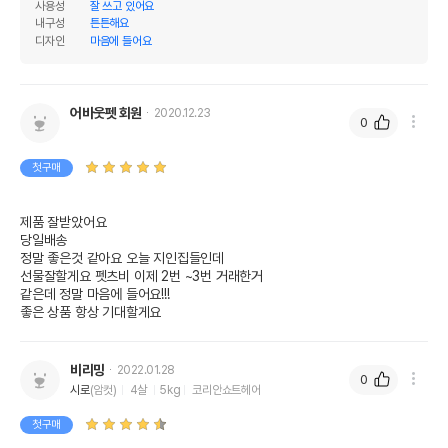
사용성
잘 쓰고 있어요
내구성
튼튼해요
디자인
마음에 들어요
어바웃펫 회원
2020.12.23
0
첫구매
상품 필수 정보
제품 잘받았어요

당일배송 

품명 및 모델명
도트캣 내추럴 스크래쳐 오동나무 서클
정말 좋은것 같아요 오늘 지인집들인데

선물잘할게요 펫츠비 이제 2번 ~3번 거래한거

법에 의한 인증,허가 등을
같은데 정말 마음에 들어요!!!

상세페이지 참조
받았음을 확인할수 있는
좋은 상품 항상 기대할게요
경우 그에 대한 사항
제조국 또는 원산지
중국
비리밍
2022.01.28
0
시로
(암컷)
4살
5kg
코리안쇼트헤어
제조자,수입품의 경우
DOT CAT//와이앤케이커머스(주)
수입자를 함께 표기
첫구매
AS책임자와 전화번호