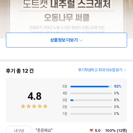
상품정보 더보기
후기 총
12
건
후기작성하고 최대 150점 받기
5
점
92
%
4.8
4
점
0
%
3
점
8
%
2
점
0
%
1
점
0
%
"튼튼해요"
5.0
100% (12명)
내구성