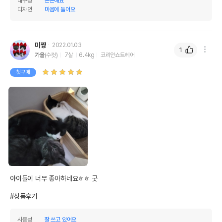
내구성
튼튼해요
디자인
마음에 들어요
미쨩
2022.01.03
1
가을
(수컷)
7살
6.4kg
코리안쇼트헤어
첫구매
아이들이 너무 좋아하네요ㅎㅎ 굿

#상품후기
사용성
잘 쓰고 있어요