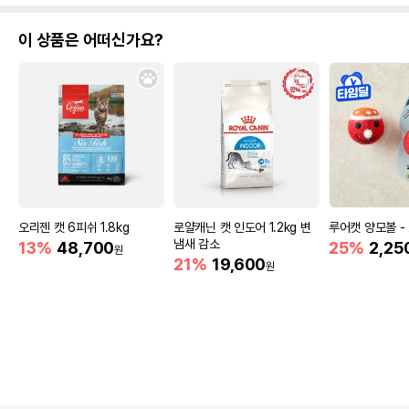
이 상품은 어떠신가요?
오리젠 캣 6피쉬 1.8kg
로얄캐닌 캣 인도어 1.2kg 변
루어캣 양모볼 
냄새 감소
13%
48,700
25%
2,25
원
21%
19,600
원