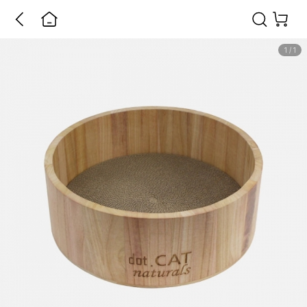
1
/
1