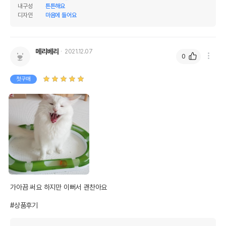
내구성
튼튼해요
디자인
마음에 들어요
메리베리
2021.12.07
0
첫구매
가아끔 써요 하지만 이뻐서 괜찬아요

#상품후기