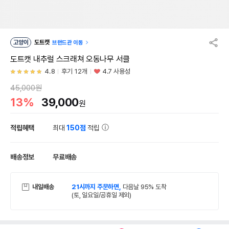
고양이
도트캣
브랜드관 이동
도트캣 내추럴 스크래쳐 오동나무 서클
4.8
후기 12개
4.7 사용성
45,000원
13%
39,000
원
적립혜택
최대
150점
적립
배송정보
무료배송
내일배송
21시까지 주문하면,
다음날 95% 도착
(토, 일요일/공휴일 제외)