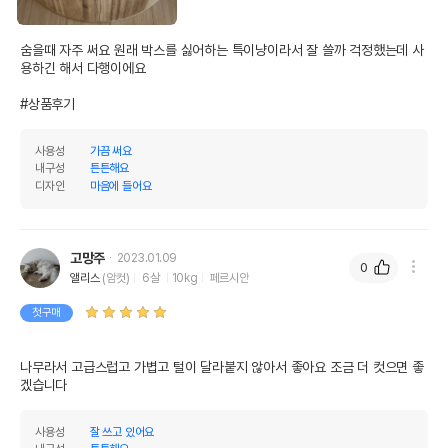
숨을때 자주 써요 원래 박스를 싫어하는 특이냥이라서 잘 쓸까 걱정했는데 사
용하긴 해서 다행이에요

#상품후기
사용성
가끔 써요
내구성
튼튼해요
디자인
마음에 들어요
고망주
2023.01.09
0
앨리스
(암컷)
6살
10kg
페르시안
첫구매
나무라서 고급스럽고 가볍고 털이 달라붙지 않아서 좋아요 조금 더 컷으면 좋
겠습니다 
사용성
잘 쓰고 있어요