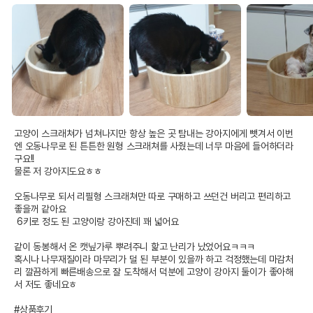
어바웃펫//1644-9601
또는 소비자상담 관련
전화번호
유통기한이 최소 2026.12.04이거나 그
이후인 상품이 출고됩니다.
유통기한
단, 상품명에 유통기한 명시된 경우, 해당
유통기한을 따릅니다.
고양이 스크래쳐가 넘쳐나지만 항상 높은 곳 탐내는 강아지에게 뺏겨서 이번
엔 오동나무로 된 튼튼한 원형 스크래쳐를 사줬는데 너무 마음에 들어하더라
구요!!

물론 저 강아지도요ㅎㅎ

오동나무로 되서 리필형 스크래쳐만 따로 구매하고 쓰던건 버리고 편리하고 
좋을꺼 같아요

 6키로 정도 된 고양이랑 강아진데 꽤 넓어요

같이 동봉해서 온 캣닢가루 뿌려주니 핥고 난리가 났었어요ㅋㅋㅋ

혹시나 나무재질이라 마무리가 덜 된 부분이 있을까 하고 걱정했는데 마감처
리 깔끔하게 빠른배송으로 잘 도착해서 덕분에 고양이 강아지 둘이가 좋아해
서 저도 좋네요ㅎ

#상품후기