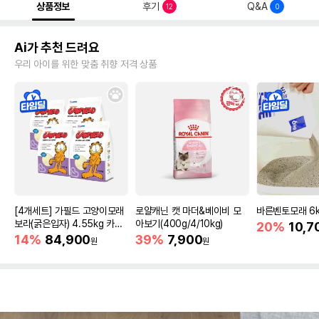
상품정보
후기
Q&A
12
0
Ai가 추천 드려요
우리 아이를 위한 맞춤 취향 저격 상품
[4개세트] 가필드 고양이모래
로얄캐닌 캣 마더&베이비 모
바른벤토모래 6
보라(굵은입자) 4.55kg 카사
아보기(400g/4/10kg)
20%
10,7
바모래
14%
84,900
39%
7,900
원
원