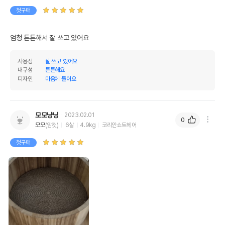
첫구매
엄청 튼튼해서 잘 쓰고 있어요
사용성
잘 쓰고 있어요
내구성
튼튼해요
디자인
마음에 들어요
모모냥냥
2023.02.01
0
모모
(암컷)
6살
4.9kg
코리안쇼트헤어
첫구매