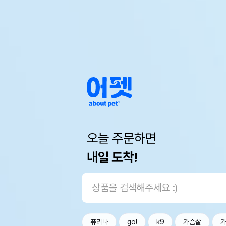
오늘 주문하면
내일 도착!
퓨리나
go!
k9
가슴살