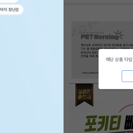
아지 장난감
해당 상품 타