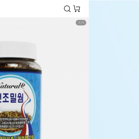
1
/
1