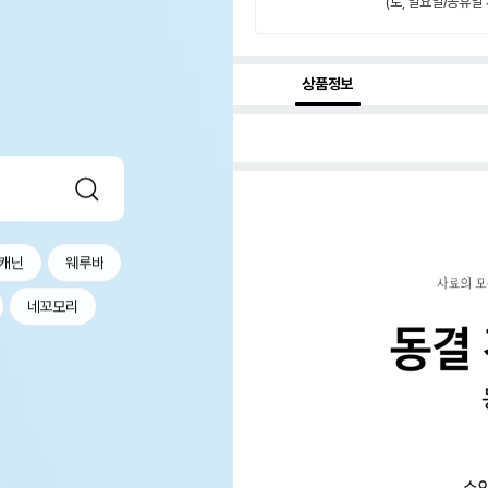
(토, 일요일/공휴일 
상품정보
캐닌
웨루바
네꼬모리