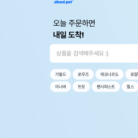
오늘 주문하면
내일 도착!
가필드
로우즈
레오나르도
로얄
이나바
트릿
팬시피스트
힐스