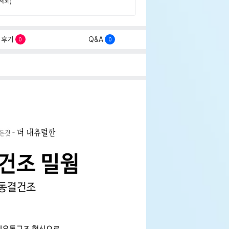
제외)
후기
Q&A
0
0