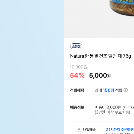
소동물
Natural한 동결 건조 밀웜 대 76g
10,900원
54%
5,000
원
적립혜택
최대
150점
적립
배송정보
배송비 3,000원
(제주/
(3만원 이상 무료배송)
내일배송
21시까지 주문하면