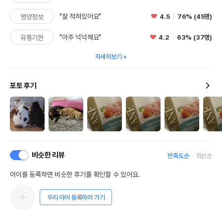
"잘 적혀있어요"
4.5
76% (45명)
영양정보
"아주 넉넉해요"
4.2
63% (37명)
유통기한
자세히보기
포토 후기
비슷한 리뷰
만족도순
최신순
아이를 등록하면 비슷한 후기를 확인할 수 있어요.
우리 아이 등록하러 가기