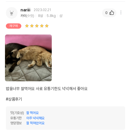
nariii
2023.02.21
0
카이
(수컷)
8살
5.8kg
샴
재구매
밥을너무 잘먹어요 사료 유통기한도 넉넉해서 좋아요

#상품후기
맛(기호성)
잘 먹어요
유통기한
아주 넉넉해요
영양정보
잘 적혀있어요