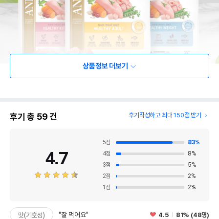
상품정보 더보기
후기 총
59
건
후기작성하고 최대 150점 받기
5
점
83
%
4.7
4
점
8
%
3
점
5
%
2
점
2
%
1
점
2
%
"잘 먹어요"
4.5
81% (48명)
맛(기호성)