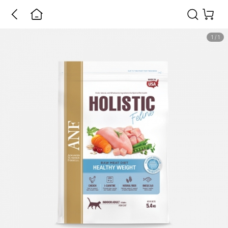
1
/
1