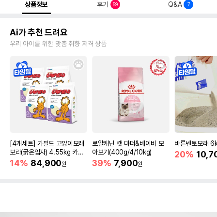
상품정보
후기
Q&A
59
7
Ai가 추천 드려요
우리 아이를 위한 맞춤 취향 저격 상품
[4개세트] 가필드 고양이모래
로얄캐닌 캣 마더&베이비 모
바른벤토모래 6
보라(굵은입자) 4.55kg 카사
아보기(400g/4/10kg)
20%
10,7
바모래
14%
84,900
39%
7,900
원
원