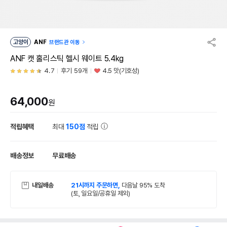
고양이
ANF
브랜드관 이동
ANF 캣 홀리스틱 헬시 웨이트 5.4kg
4.7
후기 59개
4.5 맛(기호성)
64,000
원
적립혜택
최대
150점
적립
배송정보
무료배송
내일배송
21시까지 주문하면,
다음날 95% 도착
(토, 일요일/공휴일 제외)