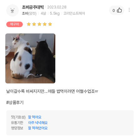
초바공주대박
2023.02.28
0
초바
(암컷)
4살
5.5kg
코리안쇼트헤어
재구매
날이갈수록 비싸지지만...애들 밥먹이려면 어쩔수업죠ㅠ

#상품후기
맛(기호성)
잘 먹어요
유통기한
아주 넉넉해요
영양정보
잘 적혀있어요