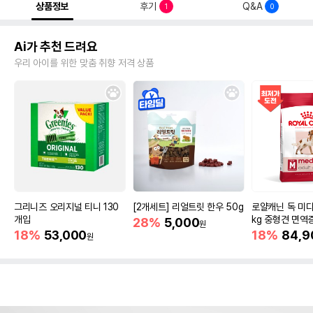
상품정보
후기
Q&A
1
0
Ai가 추천 드려요
우리 아이를 위한 맞춤 취향 저격 상품
그리니즈 오리지널 티니 130
[2개세트] 리얼트릿 한우 50g
로얄캐닌 독 미디
개입
kg 중형견 면역
28%
5,000
원
18%
53,000
18%
84,9
원