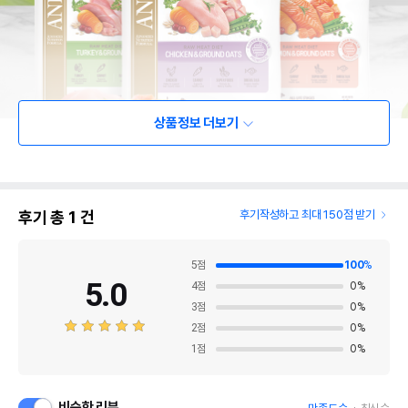
상품정보 더보기
후기 총
1
건
후기작성하고 최대 150점 받기
5
점
100
%
5.0
4
점
0
%
3
점
0
%
2
점
0
%
1
점
0
%
비슷한 리뷰