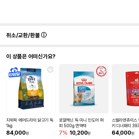
취소/교환/환불
이 상품은 어떠신가요?
지위픽 에어드라이 닭고기 독
로얄캐닌 독 미니 인도어 퍼
스텔라앤츄이스 
1kg
피 500g 면역력
키 디너패티 39
84,000
7%
10,200
64,000
원
원
원