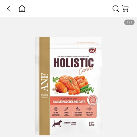
1
/
1