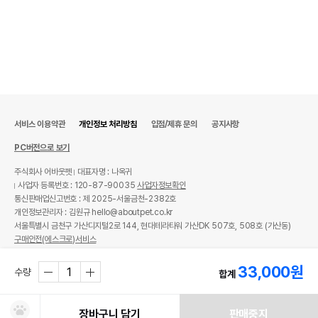
서비스 이용약관
개인정보 처리방침
입점/제휴 문의
공지사항
PC버전으로 보기
주식회사 어바웃펫
대표자명 : 나옥귀
사업자 등록번호 : 120-87-90035
사업자정보확인
통신판매업신고번호 : 제 2025-서울금천-2382호
개인정보관리자 : 김원규 hello@aboutpet.co.kr
서울특별시 금천구 가산디지털2로 144, 현대테라타워 가산DK 507호, 508호 (가산동)
구매안전(에스크로)서비스
© copyright (c) www.aboutpet.co.kr all rights reserved.
33,000
원
수량
합계
장바구니 담기
판매중지