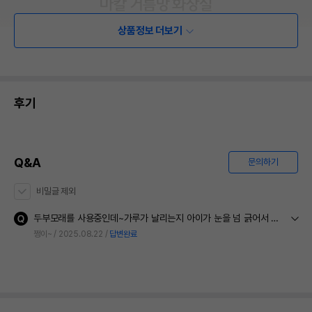
상품정보 더보기
후기
Q&A
문의하기
비밀글 제외
두부모래를 사용중인데~가루가 날리는지 아이가 눈을 넘 긁어서 거름망이 있길래 구매하게 됐네요~제품 꼭좀 배송해 주세요~꼭 필요한 제품이라~ㅠㅠ파손없이 꼼꼼한 포장 배송 부탁드립니다
쩡이~
2025.08.22
답변완료