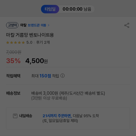
타임딜
00:00:00
남음
고양이
마칼
브랜드관 이동
마칼 거름망 벤토나이트용
5.0
후기 2개
7,000원
35%
4,500
원
적립혜택
최대
150점
적립
배송정보
배송비 3,000원
(제주/도서산간 배송비 별도)
(3만원 이상 무료배송)
내일배송
21시까지 주문하면,
다음날 95% 도착
(토, 일요일/공휴일 제외)