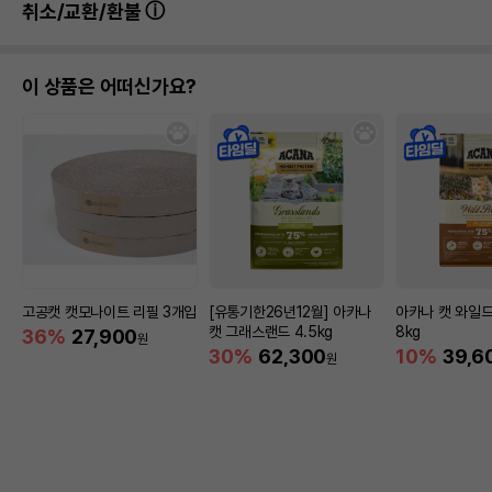
취소/교환/환불
이 상품은 어떠신가요?
상품 필수 정보
품명 및 모델명
마칼 화장실 벤토나이트전용 거름망
법에 의한 인증,허가 등을
상세페이지 참조
받았음을 확인할수 있는
경우 그에 대한 사항
제조국 또는 원산지
중국
제조자,수입품의 경우
고공캣 캣모나이트 리필 3개입
[유통기한26년12월] 아카나
아카나 캣 와일드
MAKAR//(주)채널펫
수입자를 함께 표기
캣 그래스랜드 4.5kg
8kg
36%
27,900
원
30%
62,300
10%
39,6
원
AS책임자와 전화번호
어바웃펫//1644-9601
또는 소비자상담 관련
전화번호
유통기한이 최소 2026.12.05이거나 그
이후인 상품이 출고됩니다.
유통기한
단, 상품명에 유통기한 명시된 경우, 해당