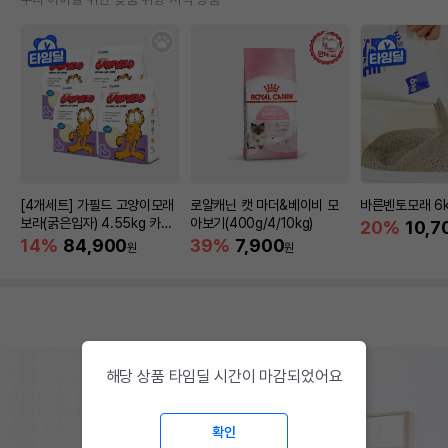
[4개세트] 가필드 고양이모래
로얄캐닌 캣 마더&베이비 모
바른벤토모래 6
보라(굵은입자) 4.55kg 카사
아보기(400g/4/10kg)
20%
10,7
바모래
14%
84,900
39%
7,900
원
원
해당 상품 타임딜 시간이 마감되었어요
확인