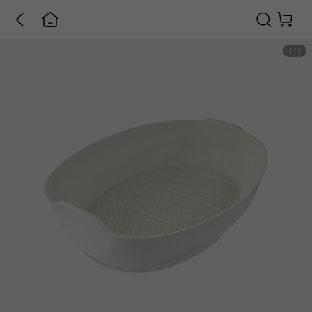
1
/
1