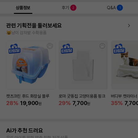
상품정보
후기
Q&A
2
1
관련 기획전을 둘러보세요
😺냥이 감자밭 수확용품
캣츠크린 후드 화장실 블루
로마 굿똥집 고양이용품 핑크
버디부 캣라이너 
28%
19,900
29%
7,700
35%
7,70
원
원
Ai가 추천 드려요
우리 아이를 위한 맞춤 취향 저격 상품