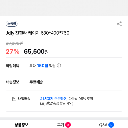
소동물
Jolly 친칠라 케이지 630*400*760
90,000원
27%
65,500
원
적립혜택
최대
150점
적립
배송정보
무료배송
내일배송
21시까지 주문하면,
다음날 95% 도착
(토, 일요일/공휴일 제외)
상품정보
후기
Q&A
0
0