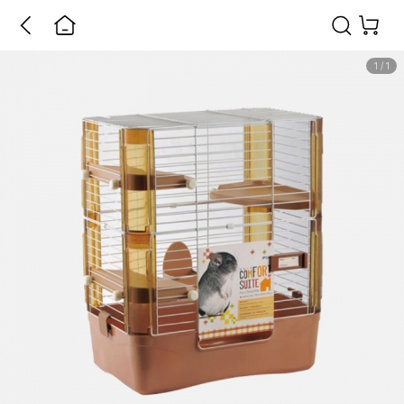
1
/
1