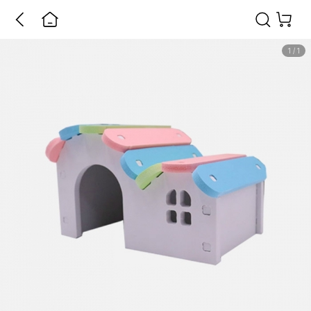
1
/
1