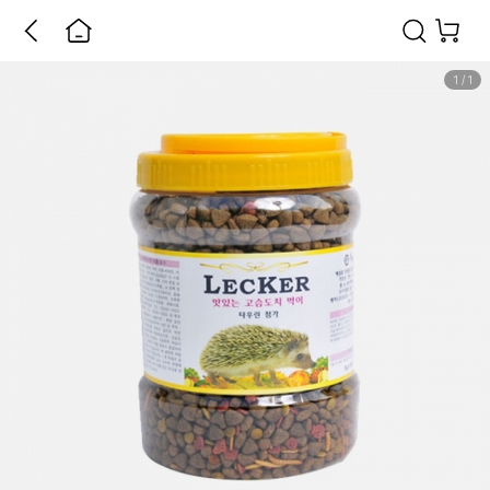
1
/
1