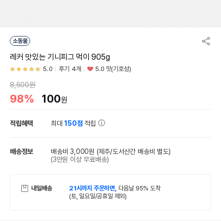
소동물
레커 맛있는 기니피그 먹이 905g
5.0
후기 4개
5.0 맛(기호성)
8,500원
98%
100
원
적립혜택
최대
150점
적립
배송정보
배송비 3,000원
(제주/도서산간 배송비 별도)
(3만원 이상 무료배송)
내일배송
21시까지 주문하면,
다음날 95% 도착
(토, 일요일/공휴일 제외)