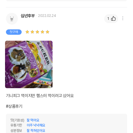
AS책임자와 전화번호
어바웃펫//1644-9601
또는 소비자상담 관련
십년후부
2022.02.24
1
전화번호
유통기한이 최소 2026.12.05이거나 그
첫구매
이후인 상품이 출고됩니다.
유통기한
단, 상품명에 유통기한 명시된 경우, 해당
유통기한을 따릅니다.
기니피그 먹이지만 햄스터 먹이려고 샀어요

#상품후기
맛(기호성)
잘 먹어요
유통기한
아주 넉넉해요
성분정보
잘 적혀있어요