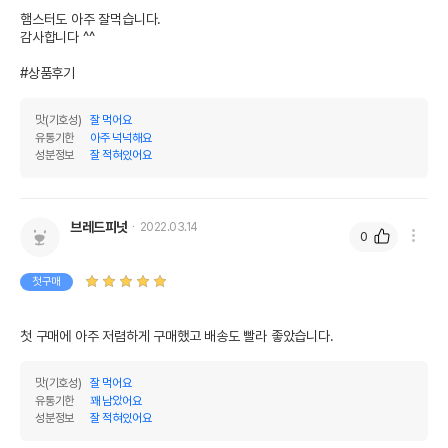
햄스터도 아주 잘먹습니다.

감사합니다 ^^

#상품후기
맛(기호성)
잘 먹어요
유통기한
아주 넉넉해요
성분정보
잘 적혀있어요
브레드피넛
2022.03.14
0
첫구매
첫 구매에 아주 저렴하게 구매했고 배송도 빨라 좋았습니다.
맛(기호성)
잘 먹어요
유통기한
꽤 남았어요
성분정보
잘 적혀있어요