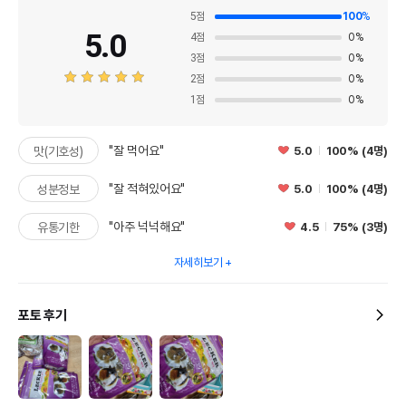
5
점
100
%
5.0
4
점
0
%
3
점
0
%
2
점
0
%
1
점
0
%
"잘 먹어요"
5.0
100% (4명)
맛(기호성)
"잘 적혀있어요"
5.0
100% (4명)
성분정보
"아주 넉넉해요"
4.5
75% (3명)
유통기한
자세히보기
포토 후기