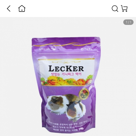
1
/
1