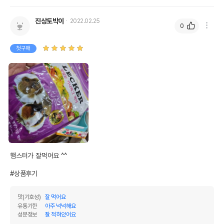
진상토박이
2022.02.25
0
첫구매
상품 필수 정보
품명 및 모델명
레커 맛있는 기니피그 먹이 905g
햄스터가 잘먹어요 ^^

법에 의한 인증,허가 등을
상세페이지 참조
받았음을 확인할수 있는
#상품후기
경우 그에 대한 사항
제조국 또는 원산지
대한민국
맛(기호성)
잘 먹어요
유통기한
아주 넉넉해요
제조자,수입품의 경우
성분정보
잘 적혀있어요
세화사료
수입자를 함께 표기