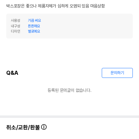
박스포장은 좋으나 제품자체가 심하게 오염되 있음 마음상함
사용성
가끔 써요
내구성
튼튼해요
디자인
별로예요
Q&A
문의하기
등록된 문의글이 없습니다.
상품 필수 정보
품명 및 모델명
Carno 햄스터 rotation toy
법에 의한 인증,허가 등을
취소/교환/환불
상세페이지 참조
받았음을 확인할수 있는
경우 그에 대한 사항