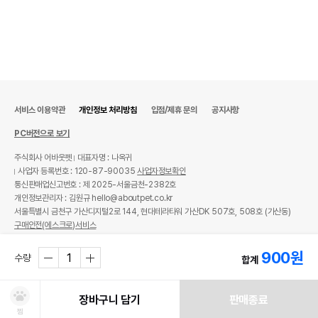
제조국 또는 원산지
중국
제조자,수입품의 경우
Carno
수입자를 함께 표기
AS책임자와 전화번호
어바웃펫//1644-9601
또는 소비자상담 관련
전화번호
서비스 이용약관
개인정보 처리방침
입점/제휴 문의
공지사항
유통기한이 최소 2026.12.06이거나 그
PC버전으로 보기
이후인 상품이 출고됩니다.
유통기한
단, 상품명에 유통기한 명시된 경우, 해당
주식회사 어바웃펫
대표자명 : 나옥귀
유통기한을 따릅니다.
사업자 등록번호 : 120-87-90035
사업자정보확인
통신판매업신고번호 : 제 2025-서울금천-2382호
개인정보관리자 : 김원규 hello@aboutpet.co.kr
서울특별시 금천구 가산디지털2로 144, 현대테라타워 가산DK 507호, 508호 (가산동)
구매안전(에스크로)서비스
© copyright (c) www.aboutpet.co.kr all rights reserved.
900
원
수량
합계
장바구니 담기
판매종료
찜