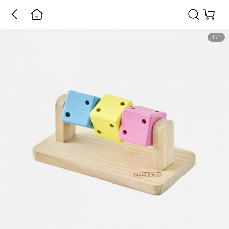
1
/
1