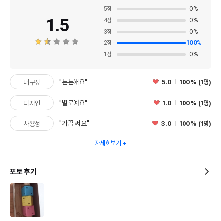
5
점
0
%
1.5
4
점
0
%
3
점
0
%
2
점
100
%
1
점
0
%
"튼튼해요"
5.0
100% (1명)
내구성
"별로예요"
1.0
100% (1명)
디자인
"가끔 써요"
3.0
100% (1명)
사용성
자세히보기
포토 후기