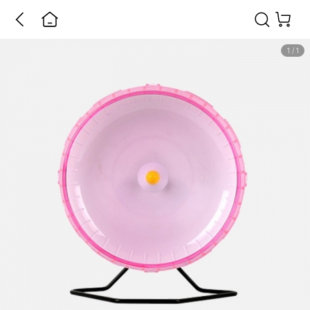
1
/
1