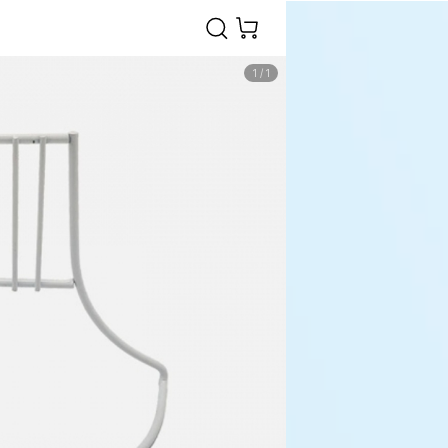
1
/
1