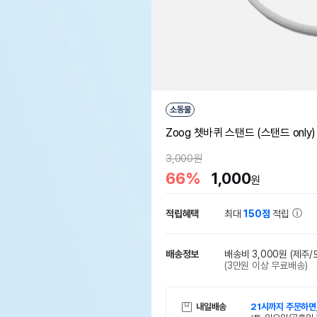
소동물
Zoog 쳇바퀴 스탠드 (스탠드 only)
3,000원
66%
1,000
원
적립혜택
최대
150점
적립
배송정보
배송비 3,000원
(제주/
(3만원 이상 무료배송)
내일배송
21시까지 주문하면