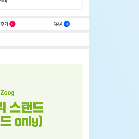
제외)
후기
Q&A
0
0