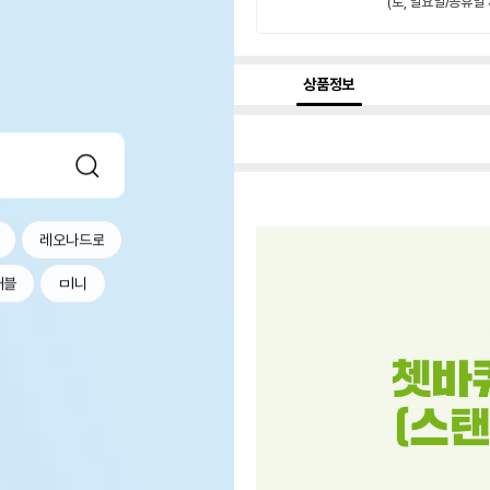
(토, 일요일/공휴일 
상품정보
레오나드로
커블
ㅁl니