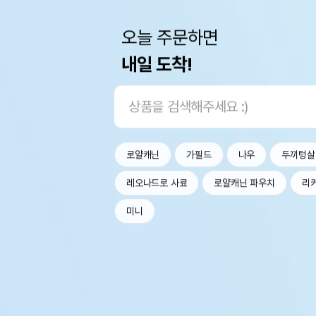
오늘 주문하면
내일 도착!
로얄캐닌
가필드
나우
두끼텅살
레오나드로 사료
로얄캐닌 파우치
리
미니