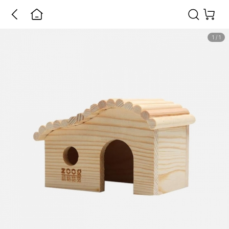
1
/
1