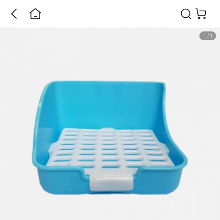
1
/
1