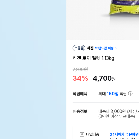
소동물
하겐
브랜드관 이동
하겐 토끼 펠렛 1.13kg
7,200원
34%
4,700
원
적립혜택
최대
150점
적립
배송정보
배송비 3,000원
(제주/
(3만원 이상 무료배송)
내일배송
21시까지 주문하면