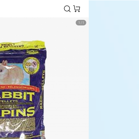
1
/
1