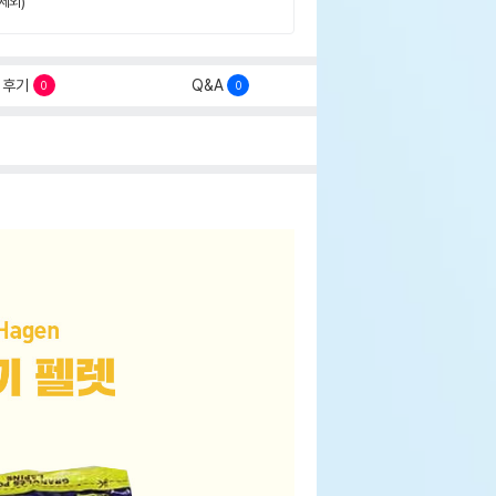
제외)
후기
Q&A
0
0