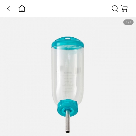
1
/
1