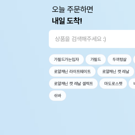
오늘 주문하면
내일 도착!
가필드가는입자
가필드
두끼텅살
로얄캐닌 라이트웨이트
로얄캐닌 캣 레날
로얄캐닌 캣 레날 셀렉트
마도로스펫
쉬바