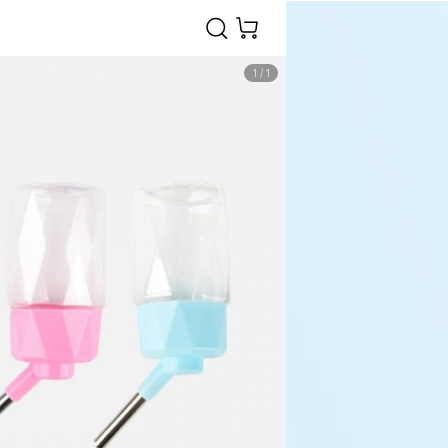
1
/
1