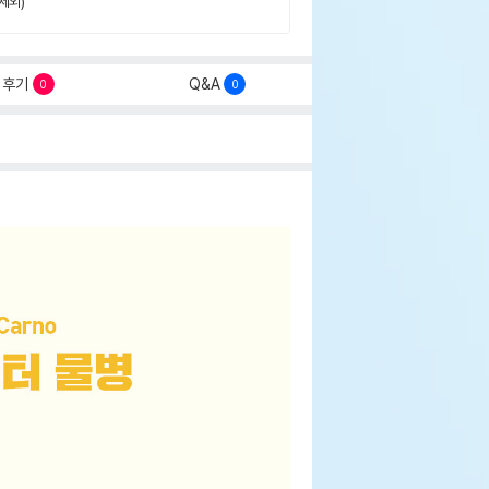
제외)
후기
Q&A
0
0