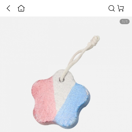
1
/
1