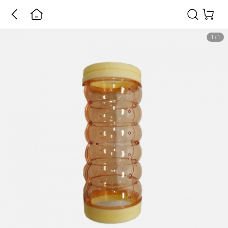
1
/
1