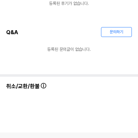
등록된 후기가 없습니다.
Q&A
문의하기
등록된 문의글이 없습니다.
상품 필수 정보
품명 및 모델명
리빙월드 토끼 하네스 & 리드줄 세트 - 노랑
법에 의한 인증,허가 등을
취소/교환/환불
상세페이지 참조
받았음을 확인할수 있는
경우 그에 대한 사항
제조국 또는 원산지
중국
제조자,수입품의 경우
Hagen
수입자를 함께 표기
AS책임자와 전화번호
어바웃펫//1644-9601
또는 소비자상담 관련