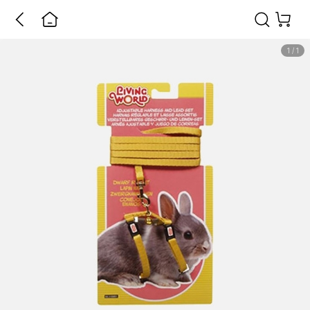
1
/
1