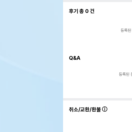
후기 총
0
건
등록된
Q&A
등록된 
상품 필수 정보
리빙
취소/교환/환불
품명 및 모델명
초록
법에 의한 인증,허가 등을
상세
받았음을 확인할수 있는 경우