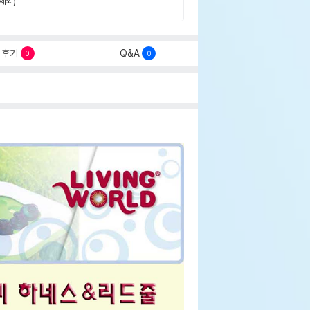
제외)
후기
Q&A
0
0