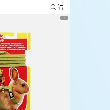
1
/
1