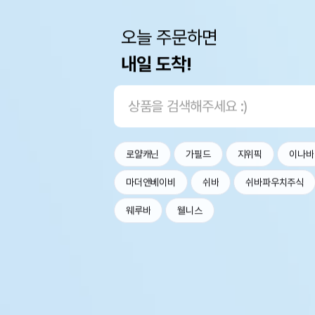
오늘 주문하면
내일 도착!
로얄캐닌
가필드
지위픽
이나바
마더앤베이비
쉬바
쉬바파우치주식
웨루바
웰니스