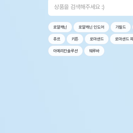
로얄캐닌
로얄캐닌 인도어
가필드
츄르
키튼
로마샌드
로마샌드 
아메리칸솔루션
웨루바