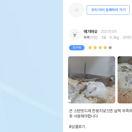
우리 아이 등록하러 가기
애기마오
2021.11.05
하루
(수컷)
2살
6.3kg
코리안
첫구매
큰 스텐밧드에 한봉지넣으면 살짝 부족하
후 사용해야합니다 

#상품후기