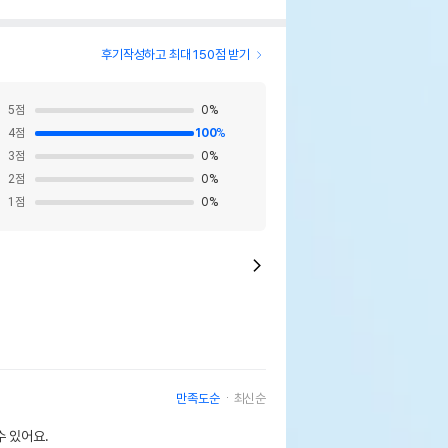
후기작성하고 최대 150점 받기
5
점
0
%
4
점
100
%
O-TERRA 파충류 모래 블랙 4.5kg
3
점
0
%
2
점
0
%
페이지 참조
1
점
0
%
프리카공화국
en
웃펫//1644-9601
기한이 최소 2026.12.06이거나 그 이후인
만족도순
최신순
이 출고됩니다.
 상품명에 유통기한 명시된 경우, 해당
 있어요.
기한을 따릅니다.