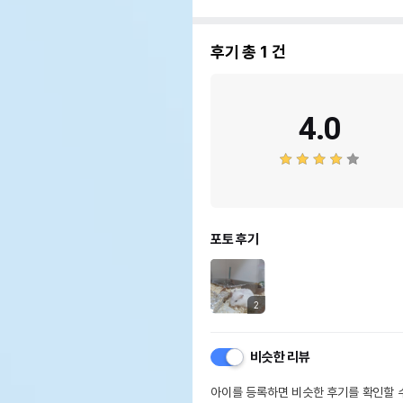
후기 총
1
건
상품 필수 정보
4.0
품명 및 모델명
EX
법에 의한 인증,허가 등을
상세
받았음을 확인할수 있는 경우
그에 대한 사항
제조국 또는 원산지
남아
포토 후기
제조자,수입품의 경우
Hag
수입자를 함께 표기
AS책임자와 전화번호 또는
어바
2
소비자상담 관련 전화번호
유통
비슷한 리뷰
상품
유통기한
단,
아이를 등록하면 비슷한 후기를 확인할 수
유통