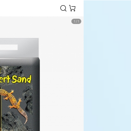
1
/
1