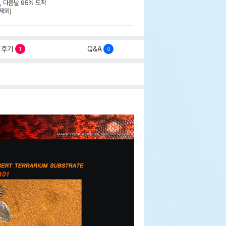
,
다음날 95% 도착
제외)
후기
Q&A
1
0