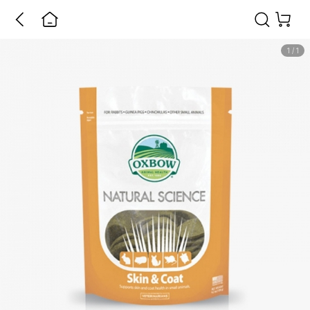
1
/
1