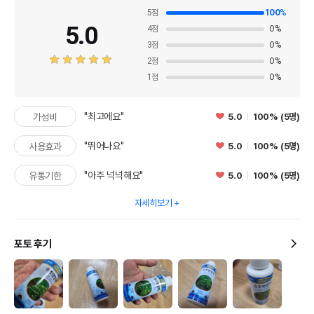
5
점
100
%
5.0
4
점
0
%
3
점
0
%
2
점
0
%
1
점
0
%
"최고에요"
5.0
100% (5명)
가성비
"뛰어나요"
5.0
100% (5명)
사용효과
상품 필수 정보
"아주 넉넉해요"
5.0
100% (5명)
유통기한
품명 및 모델명
국제 원터치 수초영양제 120ml
자세히보기
법에 의한 인증,허가 등을
상세페이지 참조
받았음을 확인할수 있는
경우 그에 대한 사항
포토 후기
제조국 또는 원산지
대한민국
제조자,수입품의 경우
국제프리츠
수입자를 함께 표기