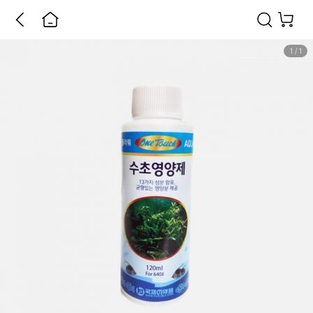
1
/
1