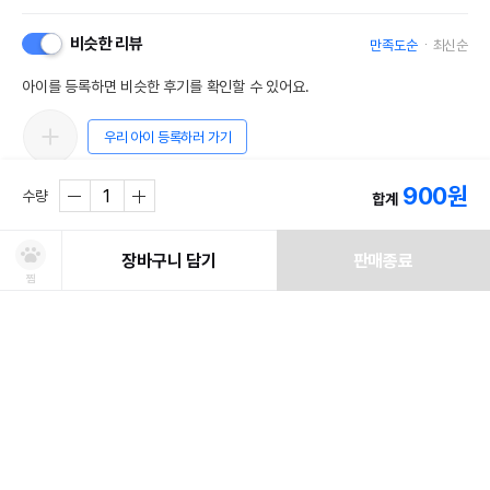
AS책임자와 전화번호
어바웃펫//1644-9601
또는 소비자상담 관련
비슷한 리뷰
만족도순
최신순
전화번호
아이를 등록하면 비슷한 후기를 확인할 수 있어요.
유통기한이 최소 2026.12.05이거나 그
이후인 상품이 출고됩니다.
유통기한
우리 아이 등록하러 가기
단, 상품명에 유통기한 명시된 경우, 해당
유통기한을 따릅니다.
900
원
수량
합계
진상토박이
2022.02.05
0
장바구니 담기
판매종료
첫구매
찜
처방사료 주문 시 확인해주세요!
쿠폰보기
적립혜택
취소/ 교환/ 환불
유통기한 임박 상품
최저가 도전 상품
AI검색
AI검색
유통기한이 임박한 상품을 파격적인 특가로 구매할 수 있습니다.
최저가 도전 상품은 쿠폰 할인 대상에서 제외될 수 있습니다.
배송/교환/환불 안내
신선도를
동물병원 정보
*
적립금
유지하고 철저하게 검사 후 배송하오니 안심하고 주문하세요!
• 취소/반품/교환 접수는 [ MY > 나의 쇼핑정보 > 주문/배송 ] 페이지에서
쿠폰 모두 받기
포토후기 작성 시
150
판매기준: 유통기한 4개월~ 2개월 전 상품
점
신청이 가능합니다.
유통기한 1개월 이내 상품은 폐기처분
일반후기 작성 시
50
점
* 동물병원 정보는 한번만 입력하시면 됩니다.