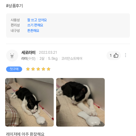
#상품후기
사용성
잘 쓰고 있어요
편리성
쓰기 편해요
내구성
튼튼해요
세로라미
2022.03.21
1
라미
(수컷)
2살
5.5kg
코리안쇼트헤어
첫구매
레이저에 아주 환장해요
