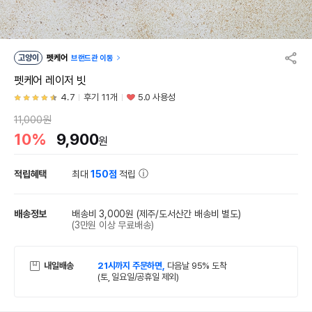
고양이
펫케어
브랜드관 이동
펫케어 레이저 빗
4.7
후기 11개
5.0 사용성
11,000원
10%
9,900
원
적립혜택
최대
150점
적립
배송정보
배송비 3,000원
(제주/도서산간 배송비 별도)
(3만원 이상 무료배송)
내일배송
21시까지 주문하면,
다음날 95% 도착
(토, 일요일/공휴일 제외)