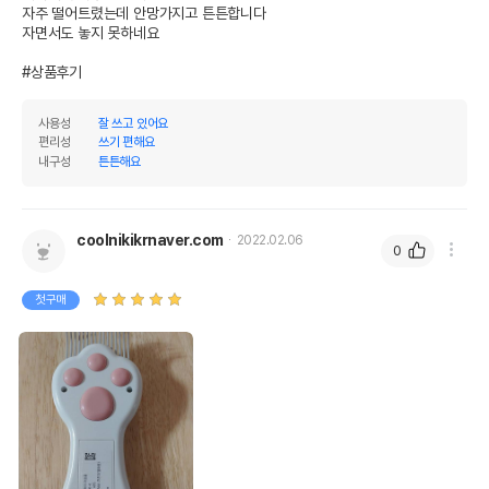
자주 떨어트렸는데 안망가지고 튼튼합니다

자면서도 놓지 못하네요

#상품후기
사용성
잘 쓰고 있어요
편리성
쓰기 편해요
내구성
튼튼해요
coolnikikrnaver.com
2022.02.06
0
첫구매