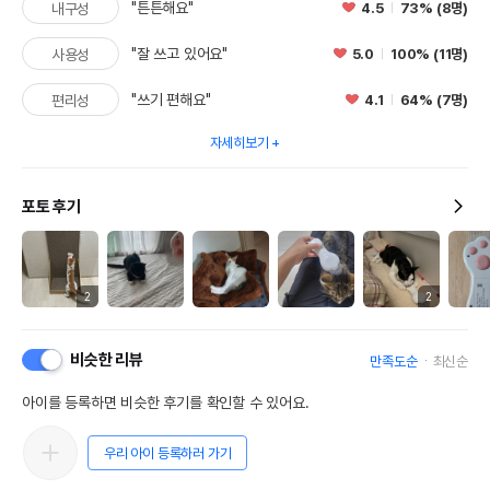
"튼튼해요"
4.5
73% (8명)
내구성
"잘 쓰고 있어요"
5.0
100% (11명)
사용성
"쓰기 편해요"
4.1
64% (7명)
편리성
자세히보기
포토 후기
2
2
비슷한 리뷰
만족도순
최신순
아이를 등록하면 비슷한 후기를 확인할 수 있어요.
우리 아이 등록하러 가기