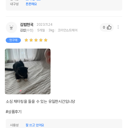
내구성
튼튼해요
김밥천국
2023.11.24
0
김밥
(수컷)
5개월
3kg
코리안쇼트헤어
첫구매
소심 채터링을 들을 수 있는 유일한시간입니당

#상품후기
사용성
잘 쓰고 있어요