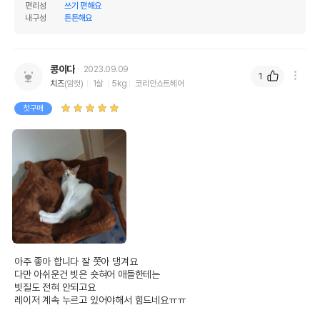
편리성
쓰기 편해요
내구성
튼튼해요
콩이다
2023.09.09
1
치즈
(암컷)
1살
5kg
코리안쇼트헤어
첫구매
아주 좋아 합니다 잘 쫏아 댕겨요

다만 아쉬운건 빗은 숏혀어 애들한테는

빗질도 전혀 안되고요

레이저 계속 누르고 있어야해서 힘드네요ㅠㅠ
