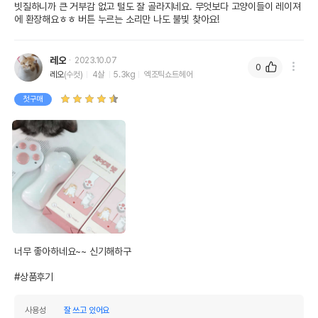
빗질하니까 큰 거부감 없고 털도 잘 골라지네요. 무엇보다 고양이들이 레이져
에 환장해요ㅎㅎ 버튼 누르는 소리만 나도 불빛 찾아요!
레오
2023.10.07
0
레오
(수컷)
4살
5.3kg
엑조틱쇼트헤어
첫구매
너무 좋아하네요~~ 신기해하구

#상품후기
사용성
잘 쓰고 있어요