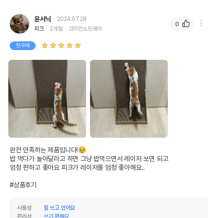
윤서닉
2024.07.28
0
피크
2개월
코리안쇼트헤어
첫구매
완전 만족하는 제품입니다!🥹

밥 먹다가 놀아달라고 하면 그냥 밥먹으면서 레이저 쏘면 되고 

엄청 편하고 좋아요 피크가 레이저를 엄청 좋아해요.. 

#상품후기
사용성
잘 쓰고 있어요
편리성
쓰기 편해요