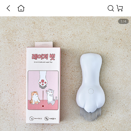
1
/
4