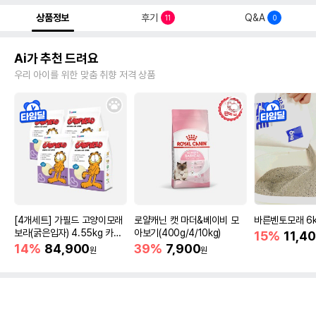
상품정보
후기
Q&A
11
0
Ai가 추천 드려요
우리 아이를 위한 맞춤 취향 저격 상품
[4개세트] 가필드 고양이모래
로얄캐닌 캣 마더&베이비 모
바른벤토모래 6
보라(굵은입자) 4.55kg 카사
아보기(400g/4/10kg)
15%
11,4
바모래
14%
84,900
39%
7,900
원
원