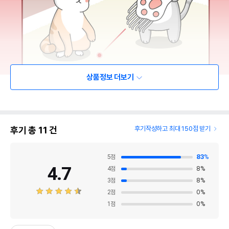
상품정보 더보기
후기 총
11
건
후기작성하고 최대 150점 받기
5
점
83
%
4.7
4
점
8
%
3
점
8
%
2
점
0
%
1
점
0
%