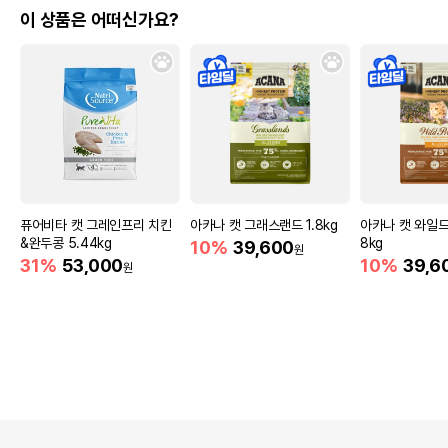
이 상품은 어떠신가요?
퓨어비타 캣 그레인프리 치킨
아카나 캣 그래스랜드 1.8kg
아카나 캣 와일드
&완두콩 5.44kg
8kg
10%
39,600
원
31%
53,000
10%
39,6
원