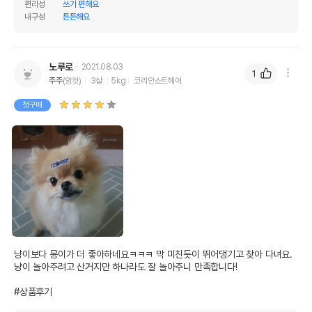
편리성
쓰기 편해요
내구성
튼튼해요
노루로
2021.08.03
1
주주
(암컷)
3살
5kg
코리안쇼트헤어
첫구매
냥이보다 몽이가 더 좋아하네요ㅋㅋㅋ 막 미친듯이 뛰어댕기고 찾아 다녀요. 
냥이 놀아주려고 산거지만 하나라도 잘 놀아주니 만족합니다!

#상품후기