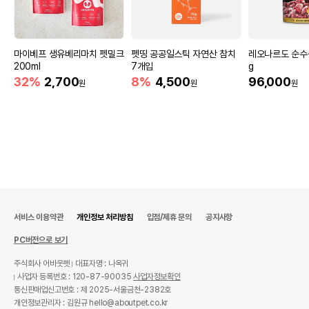
마이베프 생유베리마치 펫밀크
펫띵 공공일스틱 자연산 참치
레오나르도 순수생
200ml
7개입
g
32%
2,700
8%
4,500
96,000
원
원
원
서비스 이용약관
개인정보 처리방침
입점/제휴 문의
공지사항
PC버전으로 보기
주식회사 어바웃펫
대표자명 : 나옥귀
사업자 등록번호 : 120-87-90035
사업자정보확인
통신판매업신고번호 : 제 2025-서울금천-2382호
개인정보관리자 : 김원규 hello@aboutpet.co.kr