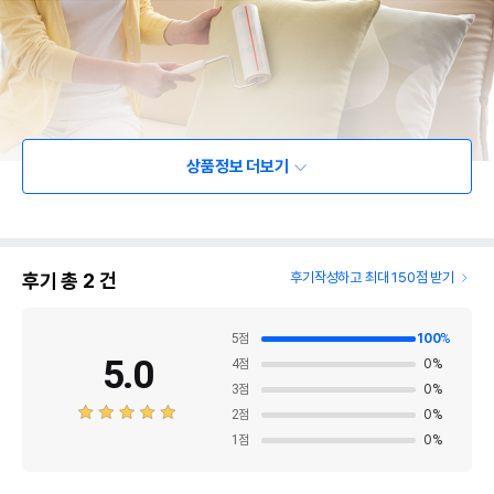
상품정보 더보기
후기 총
2
건
후기작성하고 최대 150점 받기
5
점
100
%
5.0
4
점
0
%
3
점
0
%
2
점
0
%
1
점
0
%