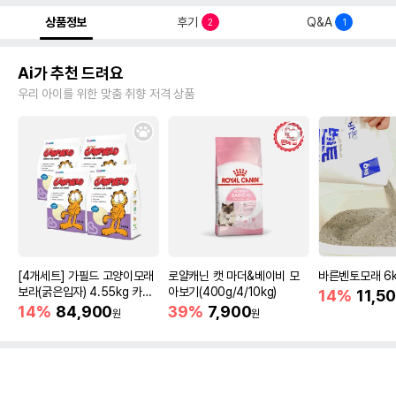
상품정보
후기
Q&A
2
1
Ai가 추천 드려요
우리 아이를 위한 맞춤 취향 저격 상품
[4개세트] 가필드 고양이모래
로얄캐닌 캣 마더&베이비 모
바른벤토모래 6
보라(굵은입자) 4.55kg 카사
아보기(400g/4/10kg)
14%
11,5
바모래
14%
84,900
39%
7,900
원
원