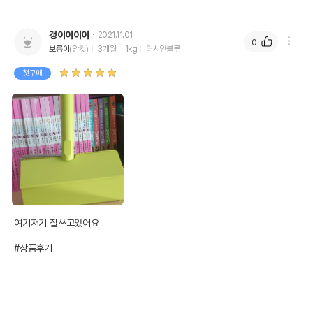
갱이이이이
2021.11.01
0
보름이
(암컷)
3개월
1kg
러시안블루
첫구매
여기저기 잘쓰고있어요

#상품후기