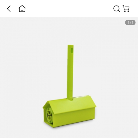
1
/
1