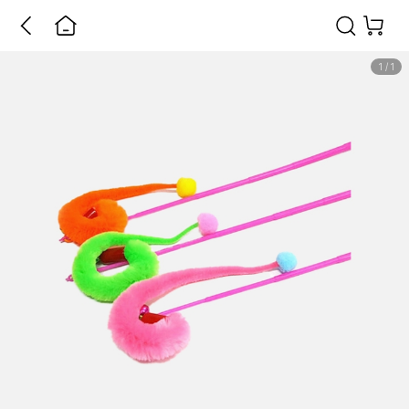
1
/
1