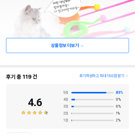
상품정보 더보기
후기 총
119
건
후기작성하고 최대 150점 받기
5
점
83
%
4.6
4
점
9
%
3
점
6
%
2
점
1
%
1
점
2
%