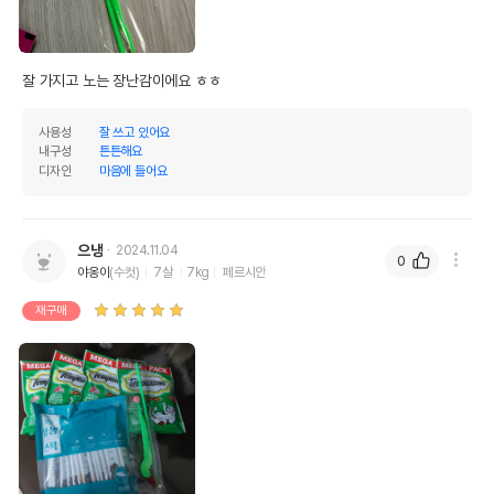
잘 가지고 노는 장난감이에요 ㅎㅎ
사용성
잘 쓰고 있어요
내구성
튼튼해요
디자인
마음에 들어요
으냉
2024.11.04
0
야옹이
(수컷)
7살
7kg
페르시안
재구매