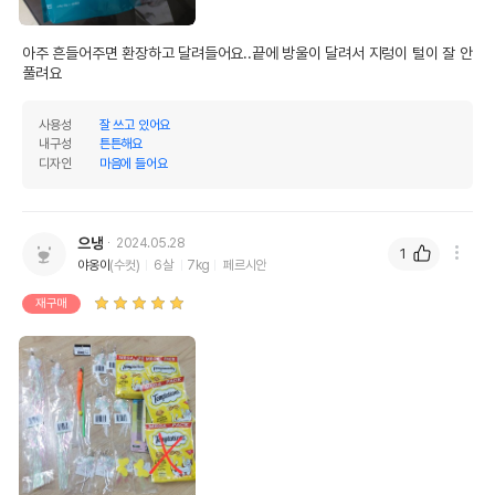
아주 흔들어주면 환장하고 달려들어요..끝에 방울이 달려서 지렁이 털이 잘 안
풀려요
사용성
잘 쓰고 있어요
내구성
튼튼해요
디자인
마음에 들어요
으냉
2024.05.28
1
야옹이
(수컷)
6살
7kg
페르시안
재구매