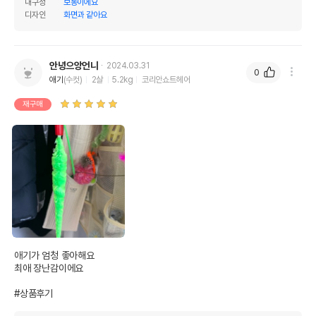
내구성
보통이에요
디자인
화면과 같아요
안녕으앙언니
2024.03.31
0
애기
(수컷)
2살
5.2kg
코리안쇼트헤어
재구매
애기가 엄청 좋아해요

최애 장난감이에요

#상품후기