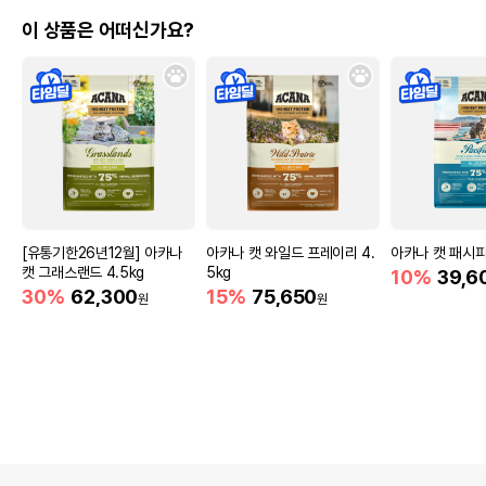
이 상품은 어떠신가요?
[유통기한26년12월] 아카나
아카나 캣 와일드 프레이리 4.
아카나 캣 패시피카
캣 그래스랜드 4.5kg
5kg
10%
39,6
30%
62,300
15%
75,650
원
원