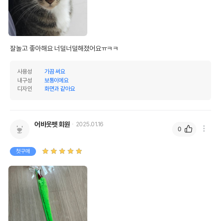
잘놀고 좋아해요 너덜너덜해졌어요ㅠㅋㅋ
사용성
가끔 써요
내구성
보통이에요
디자인
화면과 같아요
어바웃펫 회원
2025.01.16
0
첫구매