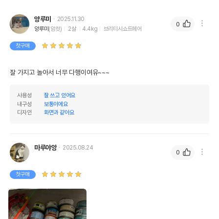
양루미
2025.11.30
0
양루미
(암컷)
2살
4.4kg
브리티시쇼트헤어
첫구매
잘 가지고 놀아서 너무 다행이여유~~~
사용성
잘 쓰고 있어요
내구성
보통이에요
디자인
화면과 같아요
마루야앙
2025.08.24
0
첫구매