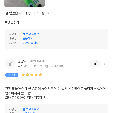
잘 받았습니다 배송 빠르고 좋아요 

#상품후기
사용성
잘 쓰고 있어요
내구성
튼튼해요
디자인
마음에 들어요
밍망고
2024.04.28
1
밍키
(암컷)
8살
2.8kg
러시안블루
첫구매
완전 잘놀아요 대신 중간에 끊어먹으면 쫌 길게 남아있어도 놀다가 색실이이 
쉽게빠져서 쫌 아깝...

그래도 애용하는지라 재구매 각b
사용성
잘 쓰고 있어요