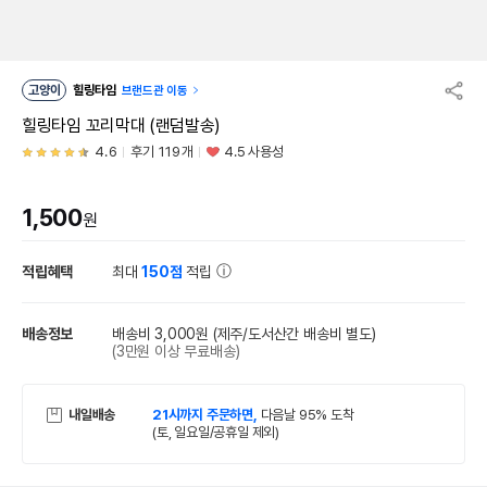
고양이
힐링타임
브랜드관 이동
힐링타임 꼬리막대 (랜덤발송)
4.6
후기 119개
4.5 사용성
1,500
원
적립혜택
최대
150점
적립
배송정보
배송비 3,000원
(제주/도서산간 배송비 별도)
(3만원 이상 무료배송)
내일배송
21시까지 주문하면,
다음날 95% 도착
(토, 일요일/공휴일 제외)