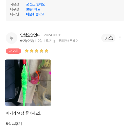
사용성
잘 쓰고 있어요
내구성
보통이에요
디자인
마음에 들어요
안녕으앙언니
2024.03.31
0
애기
(수컷)
2살
5.2kg
코리안쇼트헤어
재구매
애기가 엄청 좋아해요!!

#상품후기