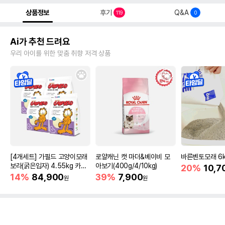
상품정보
후기
Q&A
119
0
Ai가 추천 드려요
우리 아이를 위한 맞춤 취향 저격 상품
[4개세트] 가필드 고양이모래
로얄캐닌 캣 마더&베이비 모
바른벤토모래 6
보라(굵은입자) 4.55kg 카사
아보기(400g/4/10kg)
20%
10,7
바모래
14%
84,900
39%
7,900
원
원