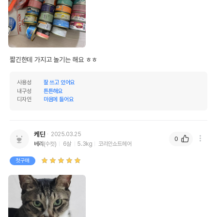
상품 필수 정보
힐링타임 캣닢 폼폼깃털 블링 낚시대
품명 및 모델명
(랜덤발송)
짧긴한데 가지고 놀기는 해요 ㅎㅎ
법에 의한 인증,허가 등을
상세페이지 참조
받았음을 확인할수 있는
경우 그에 대한 사항
사용성
잘 쓰고 있어요
내구성
튼튼해요
제조국 또는 원산지
대한민국
디자인
마음에 들어요
제조자,수입품의 경우
(주)힐링타임//(주)힐링타임
수입자를 함께 표기
케딘
2025.03.25
0
AS책임자와 전화번호
베리
(수컷)
6살
5.3kg
코리안쇼트헤어
어바웃펫//1644-9601
또는 소비자상담 관련
전화번호
첫구매
유통기한이 최소 2026.12.06이거나 그
이후인 상품이 출고됩니다.
유통기한
단, 상품명에 유통기한 명시된 경우, 해당
유통기한을 따릅니다.