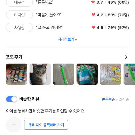
"튼튼해요"
3.7
49% (60명)
내구성
"마음에 들어요"
4.2
59% (73명)
디자인
"잘 쓰고 있어요"
4.5
79% (97명)
사용성
자세히보기
포토 후기
비슷한 리뷰
만족도순
최신순
아이를 등록하면 비슷한 후기를 확인할 수 있어요.
우리 아이 등록하러 가기