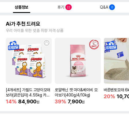
상품정보
후기
Q&A
22
0
Ai가 추천 드려요
우리 아이를 위한 맞춤 취향 저격 상품
[4개세트] 가필드 고양이모래
로얄캐닌 캣 마더&베이비 모
바른벤토모래 6
보라(굵은입자) 4.55kg 카사
아보기(400g/4/10kg)
20%
10,7
바모래
14%
84,900
39%
7,900
원
원