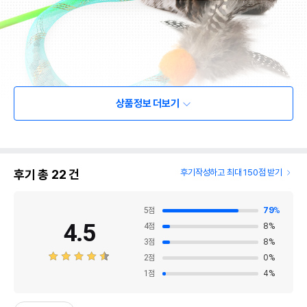
상품정보 더보기
후기 총
22
건
후기작성하고 최대 150점 받기
5
점
79
%
4.5
4
점
8
%
3
점
8
%
2
점
0
%
1
점
4
%