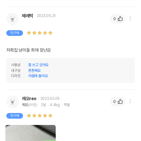
떼레박
2023.05.31
0
첫구매
저희집 냥이들 최애 장난감
사용성
잘 쓰고 있어요
내구성
튼튼해요
디자인
마음에 들어요
레오reo
2023.02.05
0
레오
(수컷)
2살
4.4kg
랙돌
첫구매