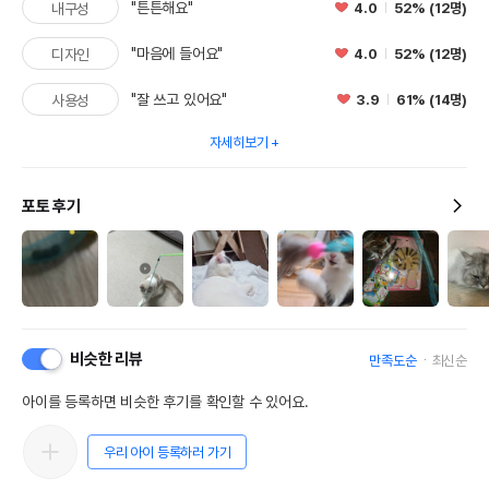
"튼튼해요"
4.0
52% (12명)
내구성
"마음에 들어요"
4.0
52% (12명)
디자인
"잘 쓰고 있어요"
3.9
61% (14명)
사용성
자세히보기
포토 후기
비슷한 리뷰
만족도순
최신순
아이를 등록하면 비슷한 후기를 확인할 수 있어요.
우리 아이 등록하러 가기