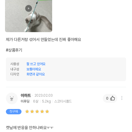
제가 다른거랑 섞어서 만들었는데 진짜 좋아해요

#상품후기
사용성
잘 쓰고 있어요
내구성
보통이에요
디자인
화면과 같아요
이하트
2023.02.03
0
이푸딩
6살
5.2kg
스코티시폴드
첫구매
캣닢에 반응을 안하나봐요ㅜㅜ