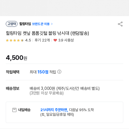
고양이
힐링타임
브랜드관 이동
힐링타임 캣닢 폼폼깃털 블링 낚시대 (랜덤발송)
4.5
후기 22개
3.9 사용성
4,500
원
적립혜택
최대
150점
적립
배송정보
배송비 3,000원
(제주/도서산간 배송비 별도)
(3만원 이상 무료배송)
내일배송
21시까지 주문하면,
다음날 95% 도착
(토, 일요일/공휴일 제외)