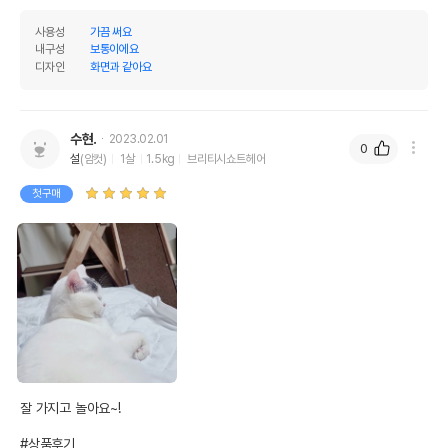
사용성
가끔 써요
내구성
보통이에요
디자인
화면과 같아요
수현.
2023.02.01
0
설
(암컷)
1살
1.5kg
브리티시쇼트헤어
첫구매
상품 필수 정보
힐링타임 캣닢 폼폼깃털 블링 낚시대
품명 및 모델명
(랜덤발송)
법에 의한 인증,허가 등을
잘 가지고 놀아요~!

상세페이지 참조
받았음을 확인할수 있는
경우 그에 대한 사항
#상품후기