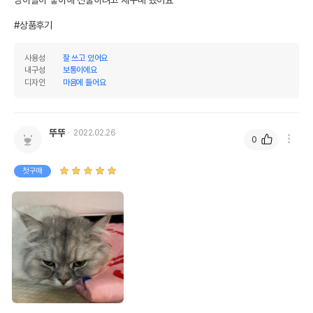
#상품후기
사용성
잘 쓰고 있어요
내구성
보통이에요
디자인
마음에 들어요
뚜뚜
2022.02.26
0
첫구매