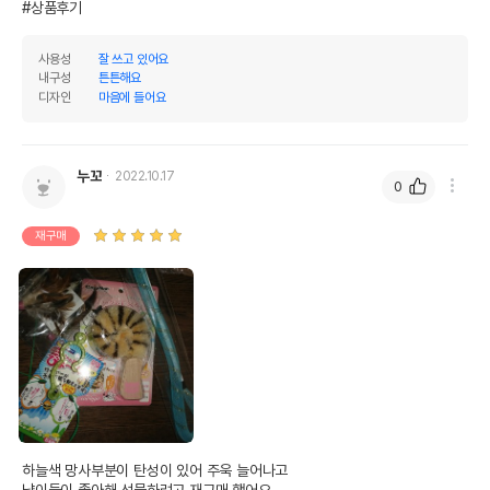
#상품후기
사용성
잘 쓰고 있어요
내구성
튼튼해요
디자인
마음에 들어요
누꼬
2022.10.17
0
재구매
하늘색 망사부분이 탄성이 있어 주욱 늘어나고

냥이들이 좋아해 선물하려고 재구매 했어요
