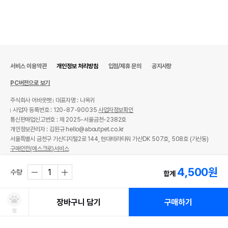
서비스 이용약관
개인정보 처리방침
입점/제휴 문의
공지사항
PC버전으로 보기
주식회사 어바웃펫
대표자명 : 나옥귀
사업자 등록번호 : 120-87-90035
사업자정보확인
통신판매업신고번호 : 제 2025-서울금천-2382호
개인정보관리자 : 김원규 hello@aboutpet.co.kr
서울특별시 금천구 가산디지털2로 144, 현대테라타워 가산DK 507호, 508호 (가산동)
구매안전(에스크로)서비스
© copyright (c) www.aboutpet.co.kr all rights reserved.
4,500
원
수량
합계
장바구니 담기
구매하기
찜