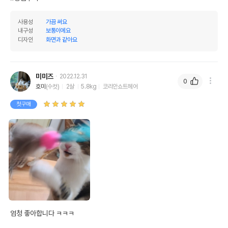
제조국 또는 원산지
대한민국
사용성
가끔 써요
내구성
보통이에요
제조자,수입품의 경우
(주)힐링타임//(주)힐링타임
디자인
화면과 같아요
수입자를 함께 표기
AS책임자와 전화번호
어바웃펫//1644-9601
또는 소비자상담 관련
미미즈
2022.12.31
전화번호
0
호미
(수컷)
2살
5.8kg
코리안쇼트헤어
유통기한이 최소 2026.12.06이거나 그
첫구매
이후인 상품이 출고됩니다.
유통기한
단, 상품명에 유통기한 명시된 경우, 해당
유통기한을 따릅니다.
엄청 좋아합니다 ㅋㅋㅋ
