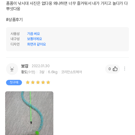
폼폼이 낚시대 사진은 없다옹 왜냐하면 너무 즐거워서 내가 가지고 놀다가 다 
뿌섯다옹

#상품후기
사용성
가끔 써요
내구성
보통이에요
디자인
화면과 같아요
보깅
2022.01.30
0
황도
(수컷)
3살
6.6kg
코리안쇼트헤어
첫구매