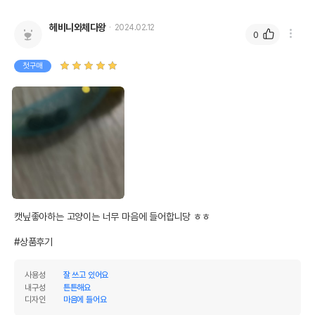
헤비니와체다왕
2024.02.12
0
첫구매
캣닢좋아하는 고양이는 너무 마음에 들어합니당 ㅎㅎ

#상품후기
사용성
잘 쓰고 있어요
내구성
튼튼해요
디자인
마음에 들어요