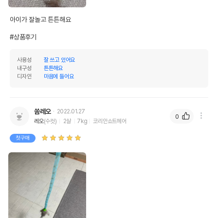
아이가 잘놀고 튼튼해요

#상품후기
사용성
잘 쓰고 있어요
내구성
튼튼해요
디자인
마음에 들어요
쏨레오
2022.01.27
0
레오
(수컷)
2살
7kg
코리안쇼트헤어
첫구매