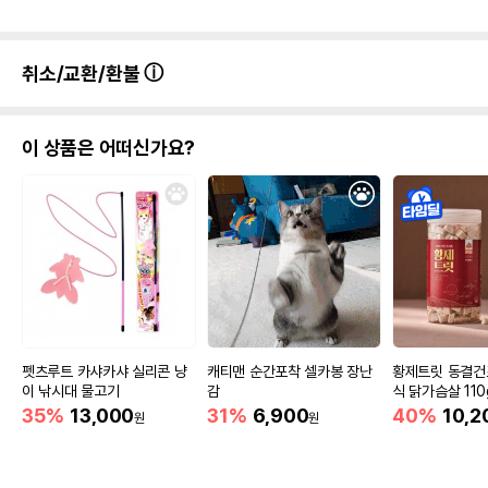
취소/교환/환불
이 상품은 어떠신가요?
펫츠루트 카샤카샤 실리콘 냥
캐티맨 순간포착 셀카봉 장난
황제트릿 동결건
이 낚시대 물고기
감
식 닭가슴살 110
35%
13,000
31%
6,900
40%
10,2
원
원