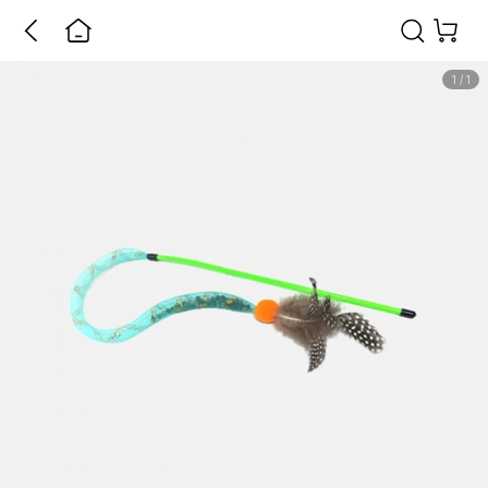
1
/
1