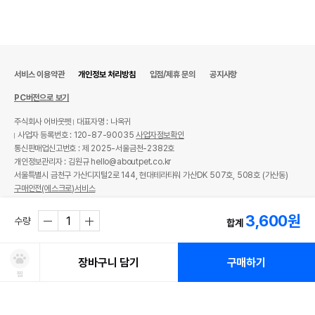
서비스 이용약관
개인정보 처리방침
입점/제휴 문의
공지사항
PC버전으로 보기
주식회사 어바웃펫
대표자명 : 나옥귀
사업자 등록번호 : 120-87-90035
사업자정보확인
통신판매업신고번호 : 제 2025-서울금천-2382호
개인정보관리자 : 김원규 hello@aboutpet.co.kr
서울특별시 금천구 가산디지털2로 144, 현대테라타워 가산DK 507호, 508호 (가산동)
구매안전(에스크로)서비스
© copyright (c) www.aboutpet.co.kr all rights reserved.
3,600
원
수량
합계
장바구니 담기
구매하기
찜
처방사료 주문 시 확인해주세요!
쿠폰보기
적립혜택
취소/ 교환/ 환불
유통기한 임박 상품
최저가 도전 상품
AI검색
AI검색