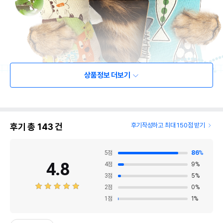
상품정보 더보기
후기 총
143
건
후기작성하고 최대 150점 받기
5
점
86
%
4.8
4
점
9
%
3
점
5
%
2
점
0
%
1
점
1
%