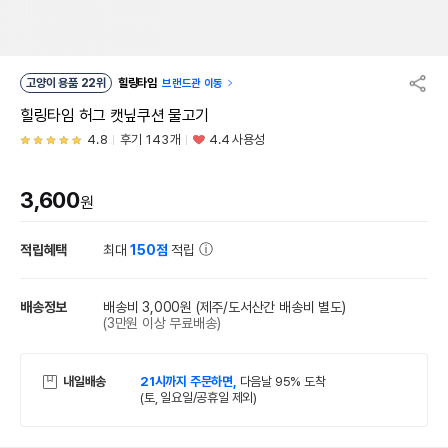
고양이 용품 22위
힐링타임
브랜드관 이동
힐링타임 허그 캣닢쿠션 물고기
4.8
후기 143개
4.4 사용성
3,600
원
적립혜택
최대
150점
적립
배송정보
배송비 3,000원
(제주/도서산간 배송비 별도)
(3만원 이상 무료배송)
내일배송
21시까지 주문하면,
다음날 95% 도착
(토, 일요일/공휴일 제외)