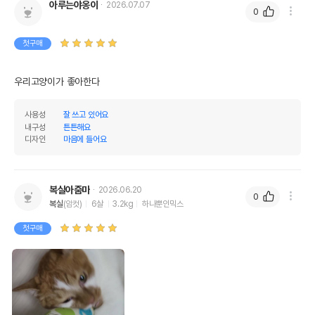
아루는야옹이
2026.07.07
0
첫구매
우리고양이가 좋아한다
사용성
잘 쓰고 있어요
내구성
튼튼해요
디자인
마음에 들어요
복실아줌마
2026.06.20
0
복실
(암컷)
6살
3.2kg
하나뿐인믹스
첫구매