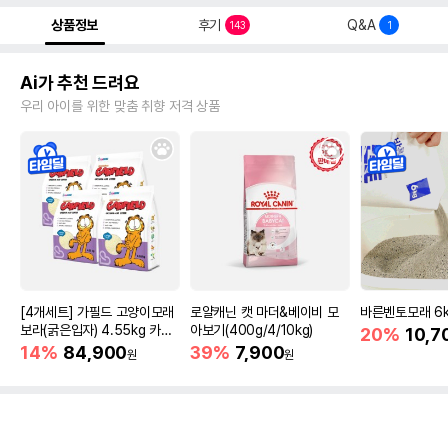
상품정보
후기
Q&A
143
1
Ai가 추천 드려요
우리 아이를 위한 맞춤 취향 저격 상품
[4개세트] 가필드 고양이모래
로얄캐닌 캣 마더&베이비 모
바른벤토모래 6
보라(굵은입자) 4.55kg 카사
아보기(400g/4/10kg)
20%
10,7
바모래
14%
84,900
39%
7,900
원
원