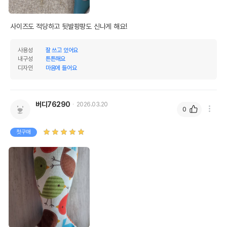
사이즈도 적당하고 뒷발팡팡도 신나게 해요!
사용성
잘 쓰고 있어요
내구성
튼튼해요
디자인
마음에 들어요
버디76290
2026.03.20
0
첫구매