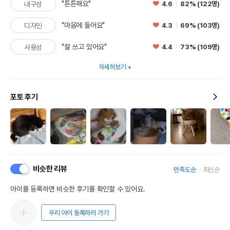
"튼튼해요"
4.6
82% (122명)
내구성
"마음에 들어요"
4.3
69% (103명)
디자인
"잘 쓰고 있어요"
4.4
73% (109명)
사용성
자세히보기
포토 후기
비슷한 리뷰
만족도순
최신순
아이를 등록하면 비슷한 후기를 확인할 수 있어요.
우리 아이 등록하러 가기