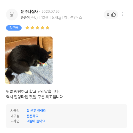
뚠뚜니집사
2026.07.26
0
뚠뚠이
(수컷)
10살
5.4kg
하나뿐인믹스
첫구매
뒷발 팡팡하고 핥고 난리났습니다 .

역시 힐링타임 캣잎 쿠션 최고입니다.
사용성
잘 쓰고 있어요
내구성
튼튼해요
디자인
마음에 들어요