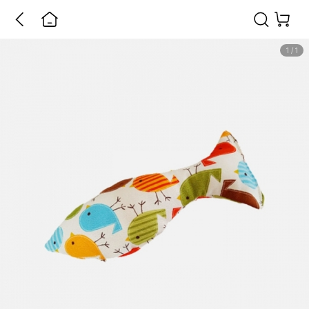
1
/
1