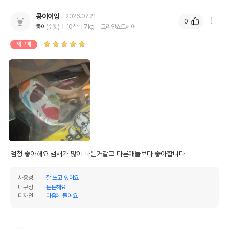
콩이이잉
2026.07.21
0
콩이
(수컷)
10살
7kg
코리안쇼트헤어
재구매
엄청 좋아해요 냄새가 많이 나는거같고 다른애들보다 좋아합니다
사용성
잘 쓰고 있어요
내구성
튼튼해요
디자인
마음에 들어요