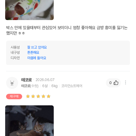
박스 안에 있을때부터 관심있어 보이더니 엄청 좋아해요 금방 흥미를 잃기는 
했지만 ㅎㅎ 
사용성
잘 쓰고 있어요
내구성
튼튼해요
디자인
마음에 들어요
테코로
2026.06.07
0
테코로
(수컷)
6살
6kg
코리안쇼트헤어
재구매
상품 필수 정보