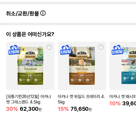
취소/교환/환불
이 상품은 어떠신가요?
[유통기한26년12월] 아카나
아카나 캣 와일드 프레이리 4.
아카나 캣 패시피카
캣 그래스랜드 4.5kg
5kg
10%
39,6
30%
62,300
15%
75,650
원
원