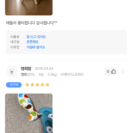
사용성
잘 쓰고 있어요
내구성
튼튼해요
디자인
마음에 들어요
영희맘
2026.04.04
0
영희
(암컷)
6살
3.5kg
아메리칸쇼트헤어
첫구매