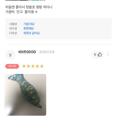
처음엔 좋아서 뒷발로 팡팡 하더니

가끔씩  안고  핥아용 ㅎ
사용성
가끔 써요
내구성
튼튼해요
디자인
화면과 같아요
비타10000
2026.03.15
0
재구매