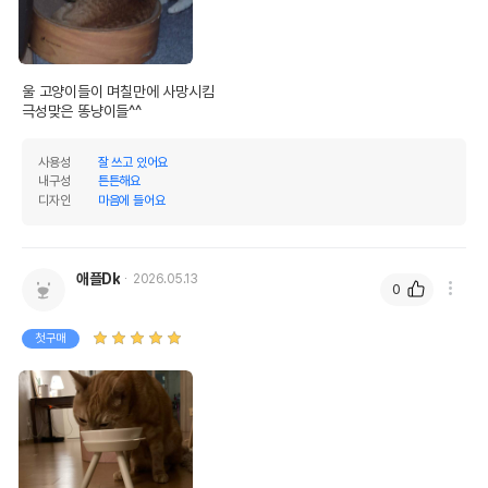
품명 및 모델명
힐링타임 허그 캣닢쿠션 물고기
법에 의한 인증,허가 등을
상세페이지 참조
받았음을 확인할수 있는
경우 그에 대한 사항
울 고양이들이 며칠만에 사망시킴

제조국 또는 원산지
대한민국
사용성
잘 쓰고 있어요
제조자,수입품의 경우
(주)디앤씨//(주)디앤씨
내구성
튼튼해요
수입자를 함께 표기
디자인
마음에 들어요
AS책임자와 전화번호
어바웃펫//1644-9601
또는 소비자상담 관련
전화번호
애플Dk
2026.05.13
0
유통기한이 최소 2026.12.06이거나 그
이후인 상품이 출고됩니다.
유통기한
첫구매
단, 상품명에 유통기한 명시된 경우, 해당
유통기한을 따릅니다.