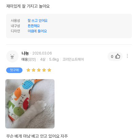
재미있게 잘 가지고 놀아요
사용성
잘 쓰고 있어요
내구성
튼튼해요
디자인
마음에 들어요
냐뇽
2026.03.06
0
애옹
(암컷)
4살
5.6kg
코리안쇼트헤어
첫구매
무슨 베개 마냥 베고 안고 있어요 자주
