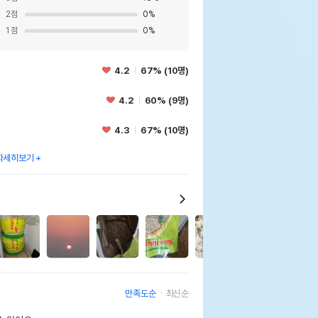
2
점
0
%
1
점
0
%
4.2
67% (10명)
4.2
60% (9명)
4.3
67% (10명)
자세히보기
만족도순
최신순