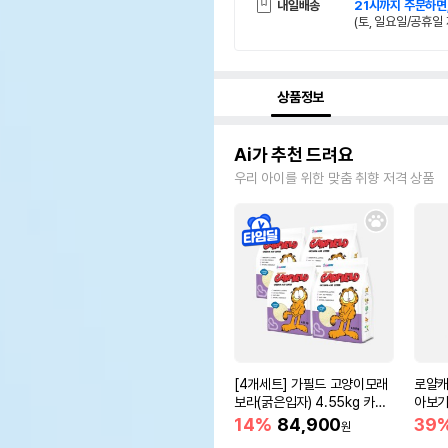
내일배송
21시까지 주문하면
(토, 일요일/공휴일 
상품정보
Ai가 추천 드려요
우리 아이를 위한 맞춤 취향 저격 상품
[4개세트] 가필드 고양이모래
로얄캐
보라(굵은입자) 4.55kg 카사
아보기(
바모래
14%
84,900
39
원