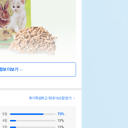
정보 더보기
후기작성하고 최대 150점 받기
5
점
73
%
4
점
13
%
3
점
13
%