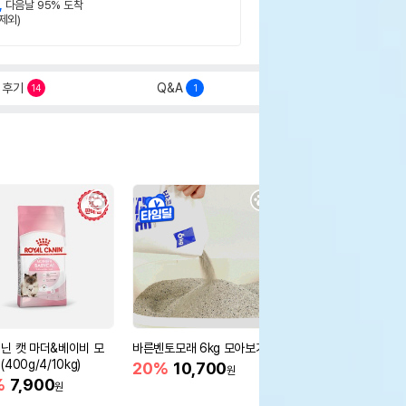
,
다음날 95% 도착
제외)
후기
Q&A
14
1
닌 캣 마더&베이비 모
바른벤토모래 6kg 모아보기
로얄캐닌 캣 인도어 4k
400g/4/10kg)
새 감소
20%
10,700
원
%
7,900
16%
55,000
원
원