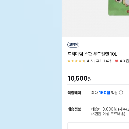
고양이
프리미엄 스판 우드펠렛 10L
4.5
후기 14개
4.3 
10,500
원
적립혜택
최대
150점
적립
배송정보
배송비 3,000원
(제주/
(3만원 이상 무료배송)