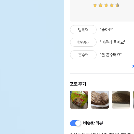
"좋아요"
탈취력
"마음에 들어요"
향/냄새
"잘 흡수돼요"
흡수력
포토 후기
비슷한 리뷰