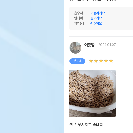
제조자,수입품의 경우
HV
수입자를 함께 표기
흡수력
보통이에요
AS책임자와 전화번호 또는
어바
탈취력
별로예요
소비자상담 관련 전화번호
향/냄새
괜찮아요
유통
상품
유통기한
단,
어펫짱
2024.01.07
유통
첫구매
잘 안부서지고 좋네여
