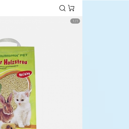
1
/
1