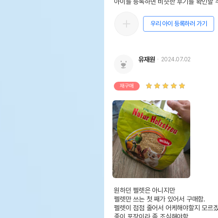
아이를 등록하면 비슷한 후기를 확인할 수
우리 아이 등록하러 가기
유재원
2024.07.02
재구매
상품 필수 정보
품명 및 모델명
프리
법에 의한 인증,허가 등을
상세
받았음을 확인할수 있는 경우
그에 대한 사항
원하던 펠렛은 아니지만 

펠렛만 쓰는 첫 째가 있어서 구매함.

제조국 또는 원산지
독일
펠렛이 점점 줄어서 어케해야할지 모르겠
종이 포장이라 좀 조심해야함.