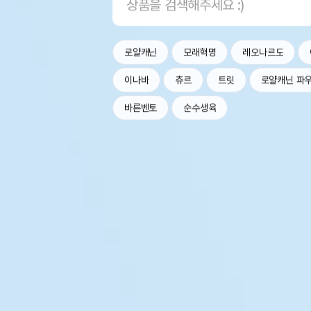
로얄캐닌
모래혁명
레오나르도
이나바
츄르
트릿
로얄캐닌 파
바른벤토
순수생육