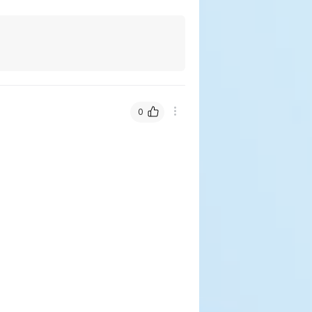
T HOBELSPAN//(주)피쉬펫코리아
웃펫//1644-9601
기한이 최소 2026.12.04이거나 그 이후인
이 출고됩니다.
 상품명에 유통기한 명시된 경우, 해당
0
기한을 따릅니다.