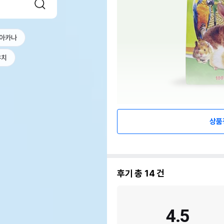
아카나
우치
상품
후기 총
14
건
4.5