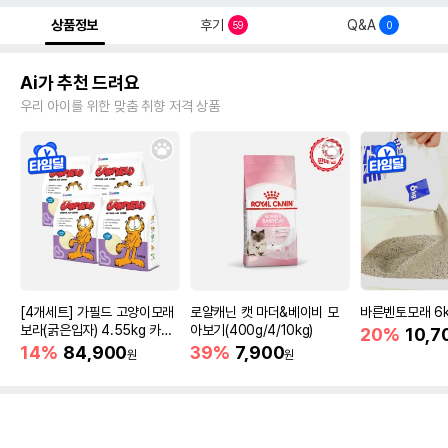
상품정보
후기
Q&A
59
0
Ai가 추천 드려요
우리 아이를 위한 맞춤 취향 저격 상품
[4개세트] 가필드 고양이모래
로얄캐닌 캣 마더&베이비 모
바른벤토모래 6
보라(굵은입자) 4.55kg 카사
아보기(400g/4/10kg)
20%
10,7
바모래
14%
84,900
39%
7,900
원
원