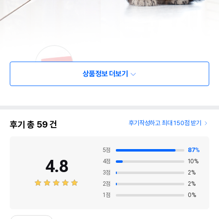
상품정보 더보기
후기 총
59
건
후기작성하고 최대 150점 받기
5
점
87
%
4.8
4
점
10
%
3
점
2
%
2
점
2
%
1
점
0
%