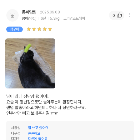
콩이맘맘
2025.09.08
0
콩이
(암컷)
6살
5.3kg
코리안쇼트헤어
첫구매
냥이 최애 장난감 됐어여!! 

요즘 이 장난감으로만 놀아주는데 환장합니다. 

랜덤 발송이라고 하던데.. 하나 더 장만하려구요.

연두색만 빼고 보내주시길 ㅠㅠ
사용성
잘 쓰고 있어요
내구성
튼튼해요
디자인
마음에 들어요