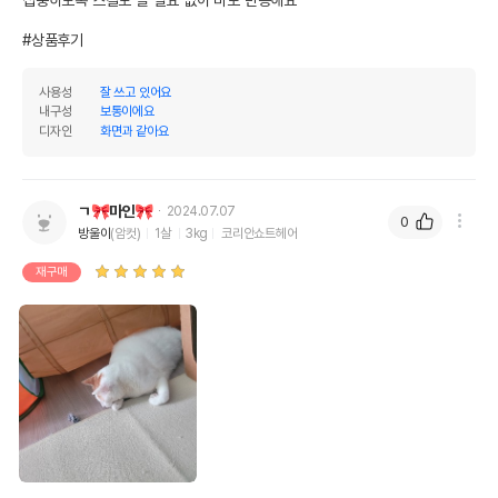
#상품후기
사용성
잘 쓰고 있어요
내구성
보통이에요
디자인
화면과 같아요
ㄱ🎀마인🎀
2024.07.07
0
방울이
(암컷)
1살
3kg
코리안쇼트헤어
재구매