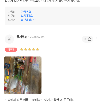
길이가 길어서 다른 오뎅꼬치보다 다양하게 놀아주기 좋아요.
사용성
가끔 써요
내구성
보통이에요
디자인
화면과 같아요
왕자두님
2025.02.04
0
재구매
쿠팡에서 같은 제품 구매해봐도 여기가 훨씬 더 튼튼해요