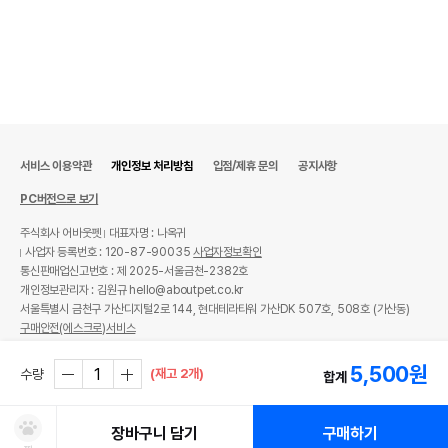
서비스 이용약관
개인정보 처리방침
입점/제휴 문의
공지사항
PC버전으로 보기
주식회사 어바웃펫
대표자명 : 나옥귀
사업자 등록번호 : 120-87-90035
사업자정보확인
통신판매업신고번호 : 제 2025-서울금천-2382호
개인정보관리자 : 김원규 hello@aboutpet.co.kr
서울특별시 금천구 가산디지털2로 144, 현대테라타워 가산DK 507호, 508호 (가산동)
구매안전(에스크로)서비스
© copyright (c) www.aboutpet.co.kr all rights reserved.
5,500
원
(재고 2개)
수량
합계
장바구니 담기
구매하기