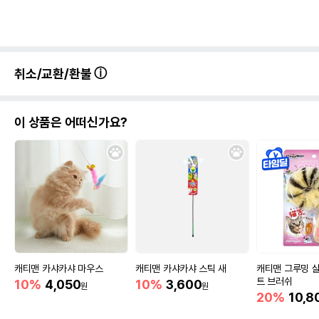
취소/교환/환불
이 상품은 어떠신가요?
캐티맨 카샤카샤 마우스
캐티맨 카샤카샤 스틱 새
캐티맨 그루밍 
트 브러쉬
10%
4,050
10%
3,600
원
원
20%
10,8