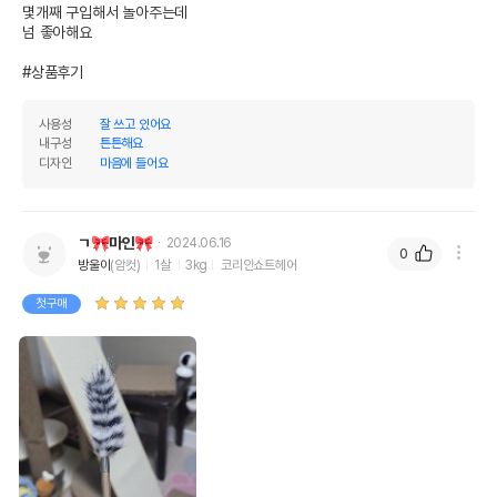
몇개째 구입해서 놀아주는데 

넘 좋아해요

#상품후기
사용성
잘 쓰고 있어요
내구성
튼튼해요
디자인
마음에 들어요
ㄱ🎀마인🎀
2024.06.16
0
방울이
(암컷)
1살
3kg
코리안쇼트헤어
첫구매