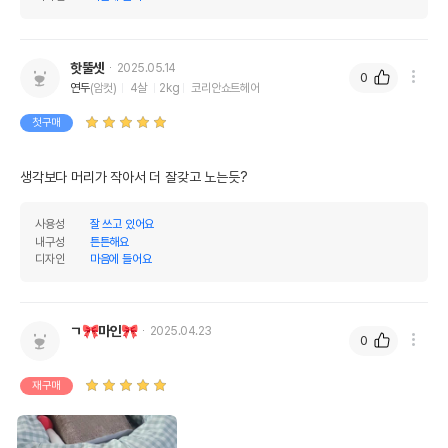
핫뚤셋
2025.05.14
0
연두
(암컷)
4살
2kg
코리안쇼트헤어
첫구매
생각보다 머리가 작아서 더 잘갖고 노는듯?
사용성
잘 쓰고 있어요
내구성
튼튼해요
디자인
마음에 들어요
ㄱ🎀마인🎀
2025.04.23
0
재구매