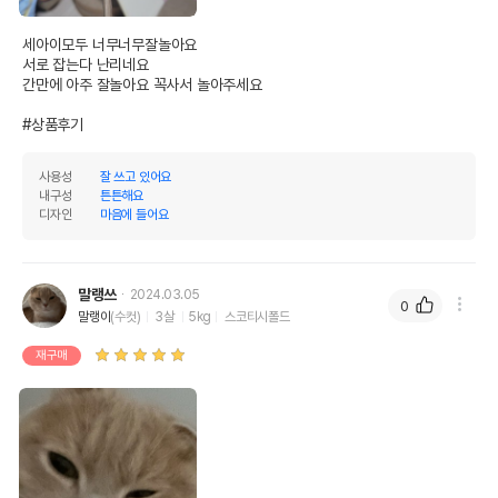
세아이모두 너무너무잘놀아요

서로 잡는다 난리네요

간만에 아주 잘놀아요 꼭사서 놀아주세요 

#상품후기
사용성
잘 쓰고 있어요
내구성
튼튼해요
디자인
마음에 들어요
말랭쓰
2024.03.05
0
말랭이
(수컷)
3살
5kg
스코티시폴드
재구매