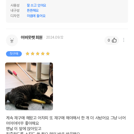
사용성
잘 쓰고 있어요
내구성
튼튼해요
디자인
마음에 들어요
어바웃펫 회원
2024.09.12
0
첫구매
계속 재구매 해왔고 어차피 또 재구매 해야해서 한 개 더 사놨어요 그냥 너어
어어어어무 좋아해요

맨날 이 앞에 앉아있고

집중하도록 스킬도 쓸 필요 없이 바로 반응해요
