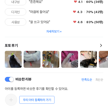
"튼튼해요"
4.1
60% (36명)
내구성
"마음에 들어요"
4.3
70% (42명)
디자인
"잘 쓰고 있어요"
4.6
83% (50명)
사용성
자세히보기
포토 후기
비슷한 리뷰
만족도순
최신순
아이를 등록하면 비슷한 후기를 확인할 수 있어요.
우리 아이 등록하러 가기