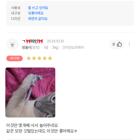
사용성
잘 쓰고 있어요
내구성
보통이에요
디자인
화면과 같아요
ㄱ🎀마인🎀
2024.10.10
0
방울이
(암컷)
1살
3kg
코리안쇼트헤어
재구매
이것만 몇개째 사서 놀아주네요

같은 모양 깃털있는데도 이것만 좋아해요ㅎ