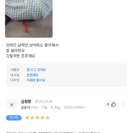
상품 필수 정보
힐링타임 노라조 3단 고양이풀 부들
품명 및 모델명
(랜덤발송)
법에 의한 인증,허가 등을
상세페이지 참조
받았음을 확인할수 있는
경우 그에 대한 사항
언제든 살짝만 보여줘도 좋아해서 

잘 놀아줘요 

제조국 또는 원산지
대한민국
깃털부분 튼튼해요 
제조자,수입품의 경우
(주)디앤씨//(주)디앤씨
수입자를 함께 표기
사용성
잘 쓰고 있어요
내구성
튼튼해요
AS책임자와 전화번호
디자인
마음에 들어요
어바웃펫//1644-9601
또는 소비자상담 관련
전화번호
유통기한이 최소 2026.12.04이거나 그
금동짱
2025.03.19
0
이후인 상품이 출고됩니다.
금동이
(수컷)
11살
8.3kg
코리안쇼트헤어
유통기한
단, 상품명에 유통기한 명시된 경우, 해당
첫구매
유통기한을 따릅니다.