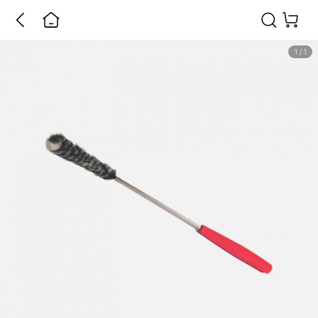
1
/
1