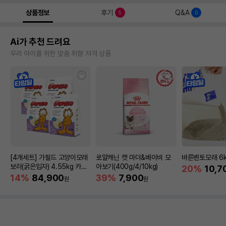
상품정보
후기
Q&A
5
0
Ai가 추천 드려요
우리 아이를 위한 맞춤 취향 저격 상품
[4개세트] 가필드 고양이모래
로얄캐닌 캣 마더&베이비 모
바른벤토모래 6
보라(굵은입자) 4.55kg 카사
아보기(400g/4/10kg)
20%
10,7
바모래
14%
84,900
39%
7,900
원
원