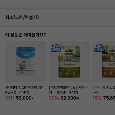
취소/교환/환불
이 상품은 어떠신가요?
퓨어비타 캣 그레인프리 치킨
[유통기한26년12월] 아카나
아카나 캣 와일드
&완두콩 5.44kg
캣 그래스랜드 4.5kg
5kg
31%
53,000
30%
62,300
15%
75,6
원
원