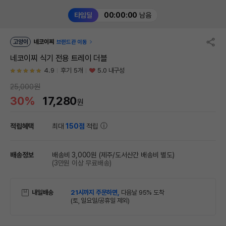
타임딜
00:00:00
남음
고양이
네코이찌
브랜드관 이동
네코이찌 식기 전용 트레이 더블
4.9
후기 5개
5.0 내구성
25,000원
30%
17,280
원
적립혜택
최대
150점
적립
배송정보
배송비 3,000원
(제주/도서산간 배송비 별도)
(3만원 이상 무료배송)
내일배송
21시까지 주문하면,
다음날 95% 도착
(토, 일요일/공휴일 제외)