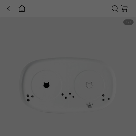
1
/
1