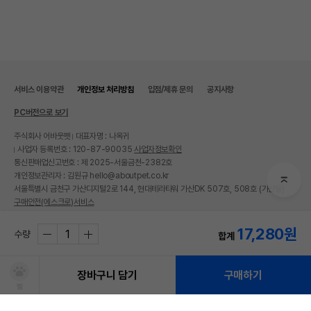
서비스 이용약관
개인정보 처리방침
입점/제휴 문의
공지사항
PC버전으로 보기
주식회사 어바웃펫
대표자명 : 나옥귀
사업자 등록번호 : 120-87-90035
사업자정보확인
통신판매업신고번호 : 제 2025-서울금천-2382호
개인정보관리자 : 김원규 hello@aboutpet.co.kr
서울특별시 금천구 가산디지털2로 144, 현대테라타워 가산DK 507호, 508호 (가산동)
구매안전(에스크로)서비스
© copyright (c) www.aboutpet.co.kr all rights reserved.
17,280
원
수량
합계
장바구니 담기
구매하기
찜