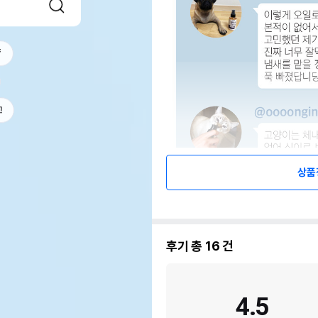
f
고
상품
후기 총
16
건
4.5