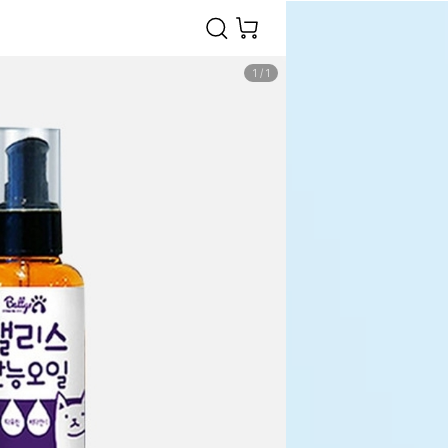
1
/
1