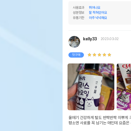
사용효과
뛰어나요
성분정보
잘 적혀있어요
유통기한
아주 넉넉해요
kelly33
2023.03.02
첫구매
울애기 건강하게 털도 반짝반짝 이뿌게 
평소엔 사료를 꼭 남기는 애인데 요즘은 