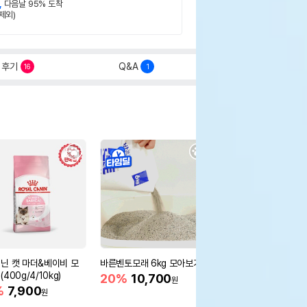
,
다음날 95% 도착
제외)
후기
Q&A
16
1
닌 캣 마더&베이비 모
바른벤토모래 6kg 모아보기
로얄캐닌 캣 인도어 4k
400g/4/10kg)
새 감소
20%
10,700
원
%
7,900
16%
55,000
원
원