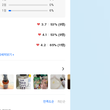
2
점
0
%
1
점
6
%
3.7
53% (9명)
4.1
53% (9명)
4.2
65% (11명)
자세히보기
3
만족도순
최신순