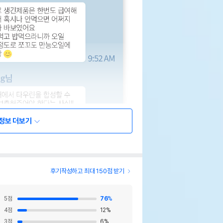
정보 더보기
후기작성하고 최대 150점 받기
5
점
76
%
4
점
12
%
3
점
6
%