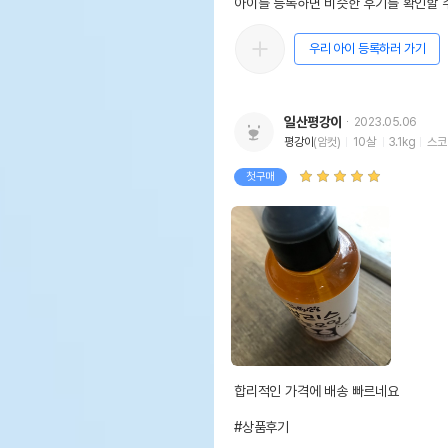
아이를 등록하면 비슷한 후기를 확인할 수
우리 아이 등록하러 가기
일산평강이
2023.05.06
평강이
(암컷)
10살
3.1kg
스코
첫구매
합리적인 가격에 배송 빠르네요

#상품후기