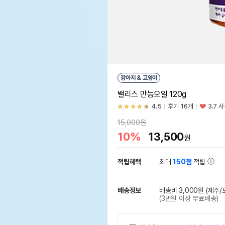
강아지 & 고양이
밸리스 만능오일 120g
4.5
후기 16개
3.7 
15,000원
10%
13,500
원
적립혜택
최대
150점
적립
배송정보
배송비 3,000원
(제주/
(3만원 이상 무료배송)