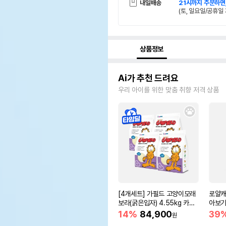
내일배송
21시까지 주문하면
(토, 일요일/공휴일 
상품정보
Ai가 추천 드려요
우리 아이를 위한 맞춤 취향 저격 상품
[4개세트] 가필드 고양이모래
로얄캐
보라(굵은입자) 4.55kg 카사
아보기(
바모래
14%
84,900
39
원