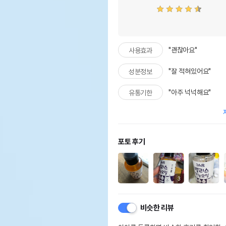
"괜찮아요"
사용효과
"잘 적혀있어요"
성분정보
"아주 넉넉해요"
유통기한
포토 후기
3
비슷한 리뷰