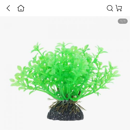
1
/
1