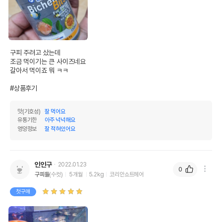
세화사료
수입자를 함께 표기
AS책임자와 전화번호
어바웃펫//1644-9601
또는 소비자상담 관련
전화번호
구피 주려고 샀는데

유통기한이 최소 2026.12.04이거나 그
조금 먹이기는 큰 사이즈네요

이후인 상품이 출고됩니다.
갈아서 먹이죠 뭐 ㅋㅋ

유통기한
단, 상품명에 유통기한 명시된 경우, 해당
#상품후기
유통기한을 따릅니다.
맛(기호성)
잘 먹어요
유통기한
아주 넉넉해요
영양정보
잘 적혀있어요
인인구
2022.01.23
0
구피들
(수컷)
5개월
5.2kg
코리안쇼트헤어
첫구매