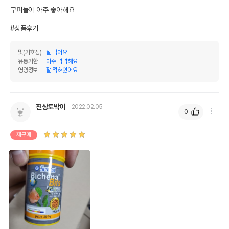
구피들이 아주 좋아해요

#상품후기
맛(기호성)
잘 먹어요
유통기한
아주 넉넉해요
영양정보
잘 적혀있어요
진상토박이
2022.02.05
0
재구매