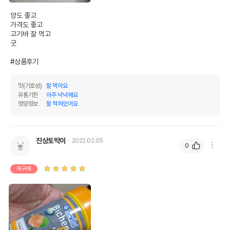
양도 좋고

가격도 좋고

고기바 잘 먹고

굿

#상품후기
맛(기호성)
잘 먹어요
유통기한
아주 넉넉해요
영양정보
잘 적혀있어요
진상토박이
2022.02.05
0
재구매