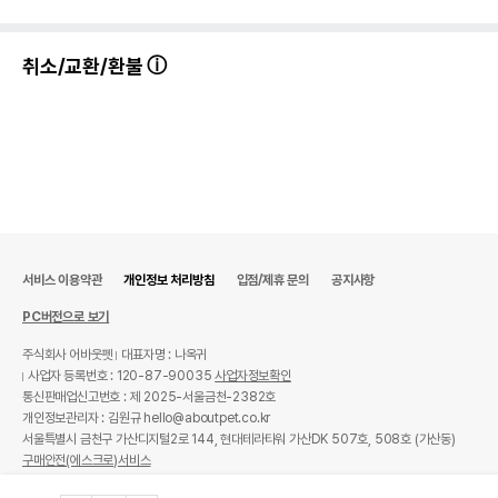
취소/교환/환불
서비스 이용약관
개인정보 처리방침
입점/제휴 문의
공지사항
PC버전으로 보기
주식회사 어바웃펫
대표자명 : 나옥귀
사업자 등록번호 : 120-87-90035
사업자정보확인
통신판매업신고번호 : 제 2025-서울금천-2382호
개인정보관리자 : 김원규 hello@aboutpet.co.kr
서울특별시 금천구 가산디지털2로 144, 현대테라타워 가산DK 507호, 508호 (가산동)
구매안전(에스크로)서비스
© copyright (c) www.aboutpet.co.kr all rights reserved.