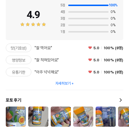
5
점
100
%
4.9
4
점
0
%
3
점
0
%
2
점
0
%
1
점
0
%
"잘 먹어요"
5.0
100% (8명)
맛(기호성)
"잘 적혀있어요"
5.0
100% (8명)
영양정보
"아주 넉넉해요"
5.0
100% (8명)
유통기한
자세히보기
포토 후기