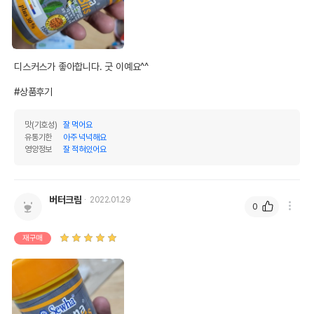
디스커스가 좋아합니다. 굿 이예요^^

#상품후기
맛(기호성)
잘 먹어요
유통기한
아주 넉넉해요
영양정보
잘 적혀있어요
상품 필수 정보
비치나 비트 51g (디스커스 및 모든
버터크림
2022.01.29
품명 및 모델명
0
열대어용 비트 사료)
법에 의한 인증,허가 등을
재구매
상세페이지 참조
받았음을 확인할수 있는
경우 그에 대한 사항
제조국 또는 원산지
대한민국
제조자,수입품의 경우