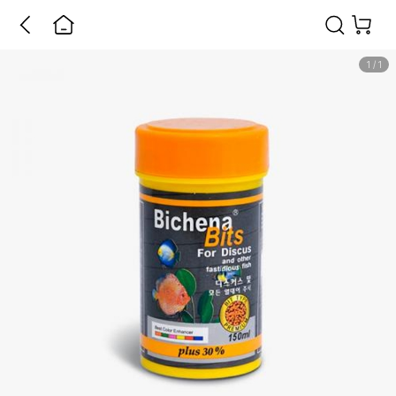
1
/
1