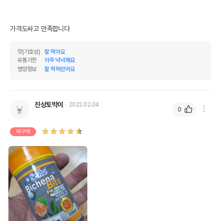
가격도싸고 만족합니다
맛(기호성)
잘 먹어요
유통기한
아주 넉넉해요
영양정보
잘 적혀있어요
진상토박이
2022.02.04
0
재구매