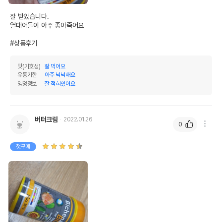
잘 받았습니다.

열대어들이 아주 좋아죽어요

#상품후기
맛(기호성)
잘 먹어요
유통기한
아주 넉넉해요
영양정보
잘 적혀있어요
버터크림
2022.01.26
0
첫구매