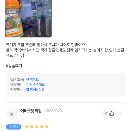
크기가 조금 크길래 빻아서 주니까 치어도 잘먹어요 

빨리 먹어버려서 사진 찍기 힘들었네요 원래 입자크기는 성어가 한 입에 삼킬 
정도 입니당

#상품후기
맛(기호성)
잘 먹어요
유통기한
아주 넉넉해요
영양정보
잘 적혀있어요
어바웃펫 회원
2022.01.20
0
첫구매