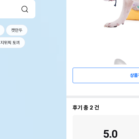
캣만두
지위픽 토끼
상품
후기 총
2
건
5.0