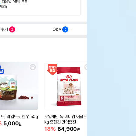
,
다음날 95% 도착
제외)
후기
Q&A
2
0
세트] 리얼트릿 한우 50g
로얄캐닌 독 미디엄 어덜트 10
오리젠 독 스몰브리드 4
kg 중형견 면역증진
%
5,000
15%
75,400
원
원
18%
84,900
원