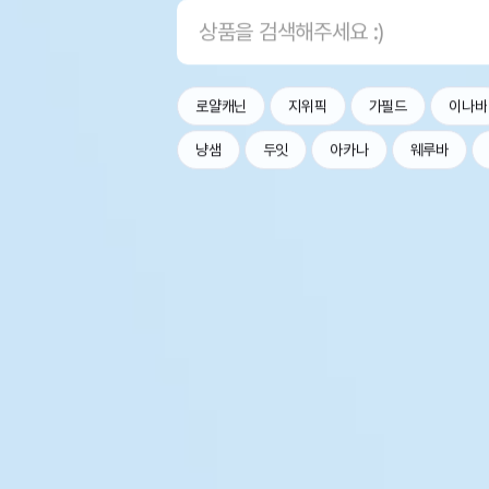
로얄캐닌
지위픽
가필드
이나바
냥샘
두잇
아카나
웨루바