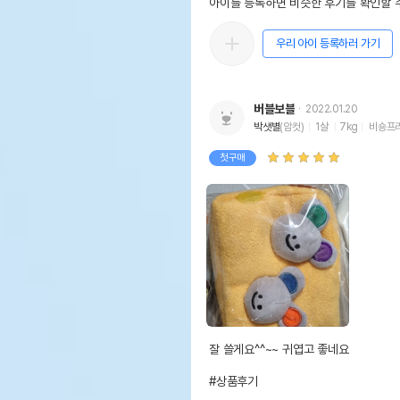
아이를 등록하면 비슷한 후기를 확인할 수
우리 아이 등록하러 가기
버블보블
2022.01.20
박샛별
(암컷)
1살
7kg
비숑프
첫구매
잘 쓸게요^^~~ 귀엽고 좋네요

#상품후기