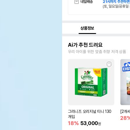
내일배송
21시까지 주문하면
(토, 일요일/공휴일 
상품정보
Ai가 추천 드려요
우리 아이를 위한 맞춤 취향 저격 상품
그리니즈 오리지널 티니 130
[2개
개입
28
18%
53,000
원