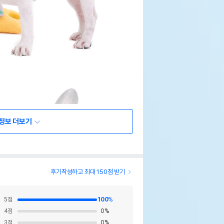
정보 더보기
후기작성하고 최대 150점 받기
5
점
100
%
4
점
0
%
3
점
0
%