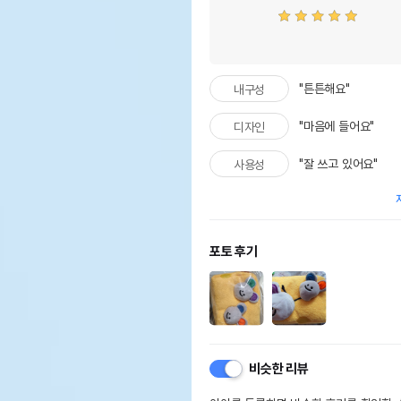
"튼튼해요"
내구성
"마음에 들어요"
디자인
"잘 쓰고 있어요"
사용성
포토 후기
비슷한 리뷰