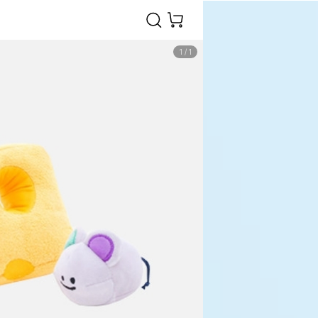
1
/
1