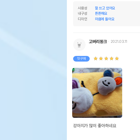
사용성
잘 쓰고 있어요
내구성
튼튼해요
디자인
마음에 들어요
고버리똥크
2021.03.11
첫구매
강아지가 많이 좋아하네요