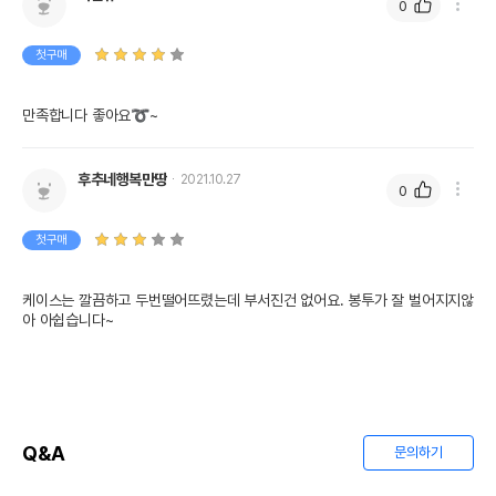
0
첫구매
만족합니다 좋아요➰~
후추네행복만땅
2021.10.27
0
상품 필수 정보
첫구매
품명 및 모델명
엑스초 에그 배변봉투 블랙
케이스는 깔끔하고 두번떨어뜨렸는데 부서진건 없어요. 봉투가 잘 벌어지지않
법에 의한 인증,허가 등을
아 아쉽습니다~
상세페이지 참조
받았음을 확인할수 있는
경우 그에 대한 사항
제조국 또는 원산지
중국
제조자,수입품의 경우
(주)오엘코퍼레이션
수입자를 함께 표기
Q&A
문의하기
AS책임자와 전화번호