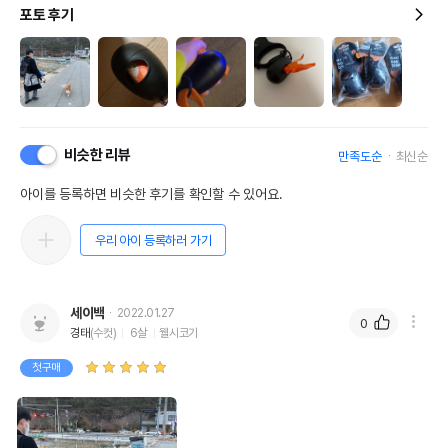
포토 후기
비슷한 리뷰
만족도순
최신순
아이를 등록하면 비슷한 후기를 확인할 수 있어요.
우리 아이 등록하러 가기
세이백
2022.01.27
0
경태
(수컷)
6살
웰시코기
첫구매