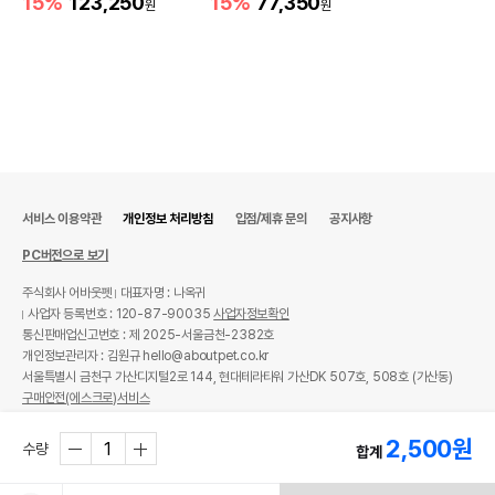
15%
123,250
15%
77,350
원
원
서비스 이용약관
개인정보 처리방침
입점/제휴 문의
공지사항
PC버전으로 보기
주식회사 어바웃펫
대표자명 : 나옥귀
사업자 등록번호 : 120-87-90035
사업자정보확인
통신판매업신고번호 : 제 2025-서울금천-2382호
개인정보관리자 : 김원규 hello@aboutpet.co.kr
서울특별시 금천구 가산디지털2로 144, 현대테라타워 가산DK 507호, 508호 (가산동)
구매안전(에스크로)서비스
© copyright (c) www.aboutpet.co.kr all rights reserved.
2,500
원
수량
합계