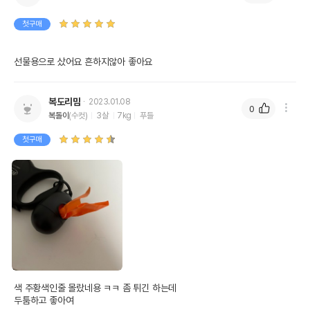
첫구매
선물용으로 샀어요 흔하지않아 좋아요
복도리맘
2023.01.08
0
복돌이
(수컷)
3살
7kg
푸들
첫구매
색 주황색인줄 몰랐네용 ㅋㅋ 좀 튀긴 하는데

두툼하고 좋아여
