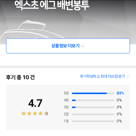
상품정보 더보기
후기 총
10
건
후기작성하고 최대 150점 받기
5
점
82
%
4.7
4
점
9
%
3
점
9
%
2
점
0
%
1
점
0
%