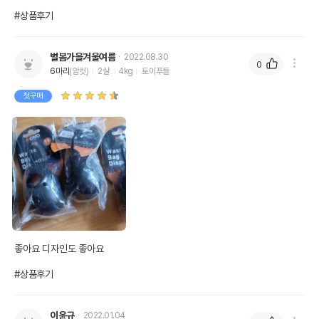
#상품후기
별봄가을겨울여름
2022.08.30
0
6마리
(암컷)
2살
4kg
토이푸들
첫구매
좋아요 디자인도 좋아요

#상품후기
이윤규
2022.01.04