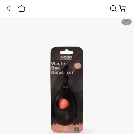
1
/
1