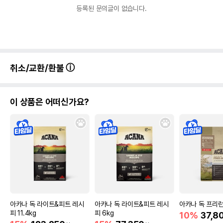
어바웃펫//1644-9601
또는 소비자상담 관련
등록된 문의글이 없습니다.
전화번호
유통기한이 최소 2026.12.03이거나 그
이후인 상품이 출고됩니다.
유통기한
단, 상품명에 유통기한 명시된 경우, 해당
유통기한을 따릅니다.
취소/교환/환불
이 상품은 어떠신가요?
아카나 독 라이트&피트 레시
아카나 독 라이트&피트 레시
아카나 독 프리런 
피 11.4kg
피 6kg
10%
37,8