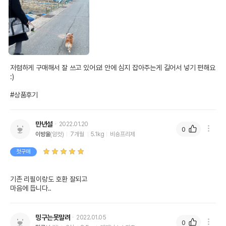
저렴하게 구매해서 잘 쓰고 있어요! 안에 심지 잡아주는게 길어서 넣기 편해요 
:)

#상품후기
만년설
2022.01.20
0
이방울
(암컷)
7개월
5.1kg
비숑프리제
첫구매
기존 리필이랑도 호환 잘되고

마음에 듭니다..
밍구는못말려
2022.01.05
0