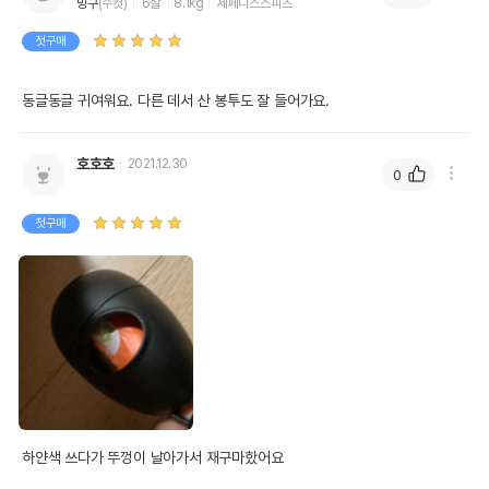
밍구
(수컷)
6살
8.1kg
제페니스스피츠
첫구매
동글동글 귀여워요. 다른 데서 산 봉투도 잘 들어가요.
호호호
2021.12.30
0
첫구매
하얀색 쓰다가 뚜껑이 날아가서 재구마핬어요
