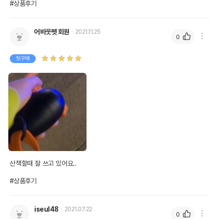
#상품후기
어바웃펫 회원
2021.11.25
0
첫구매
산책할때 잘 쓰고 있어요..

#상품후기
iseul48
2021.07.22
0