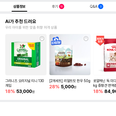
상품정보
후기
Q&A
10
0
Ai가 추천 드려요
우리 아이를 위한 맞춤 취향 저격 상품
그리니즈 오리지널 티니 130
[2개세트] 리얼트릿 한우 50g
로얄캐닌 독 미디
개입
kg 중형견 면역
28%
5,000
원
18%
53,000
18%
84,9
원