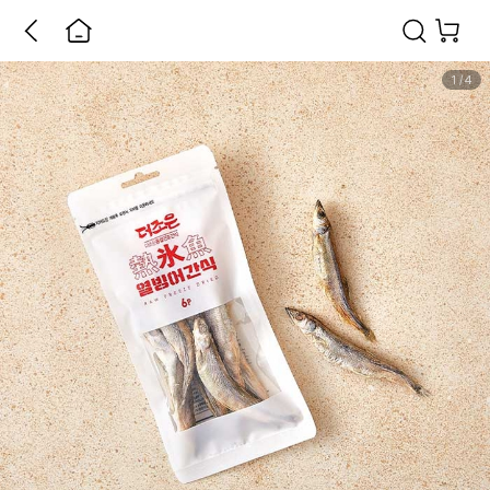
1
/
4