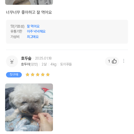
수분
4%
탄수화물
6.25%
너무너무 좋아하고 잘 먹어요
기타성분
맛(기호성)
잘 먹어요
유통기한
아주 넉넉해요
가성비
최고에요
상세 정보
원료구성
열빙어
호두숲
2025.01.18
1
포장상태
지퍼백
호두야
(암컷)
2살
4kg
토이푸들
권장 연령
생후 3개월 이상
첫구매
* 브랜드사에서 제공한 정보로 모든 책임은 브랜드사에 있습니다.
* 해당 정보는 브랜드사 사정에 의해 일부 변경될 수 있습니다.
상품 필수 정보
품명 및 모델명
더조은 열빙어 20g
법에 의한 인증,허가 등을
상세페이지 참조
받았음을 확인할수 있는