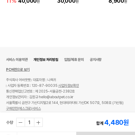
11%
40,000
30,000
8,900
원
원
원
서비스 이용약관
개인정보 처리방침
입점/제휴 문의
공지사항
PC버전으로 보기
주식회사 어바웃펫
대표자명 : 나옥귀
사업자 등록번호 : 120-87-90035
사업자정보확인
통신판매업신고번호 : 제 2025-서울금천-2382호
개인정보관리자 : 김원규 hello@aboutpet.co.kr
서울특별시 금천구 가산디지털2로 144, 현대테라타워 가산DK 507호, 508호 (가산동)
구매안전(에스크로)서비스
© copyright (c) www.aboutpet.co.kr all rights reserved.
4,480
원
수량
합계