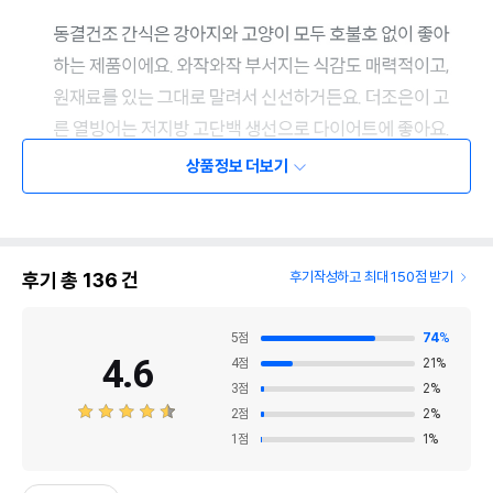
상품정보 더보기
후기 총
136
건
후기작성하고 최대 150점 받기
5
점
74
%
4.6
4
점
21
%
3
점
2
%
2
점
2
%
1
점
1
%