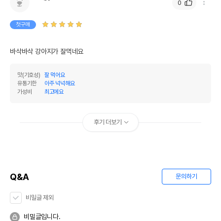
0
첫구매
바삭바삭 강아지가 잘먹네요
맛(기호성)
잘 먹어요
유통기한
아주 넉넉해요
가성비
최고에요
후기 더보기
Q&A
문의하기
비밀글 제외
비밀글입니다.