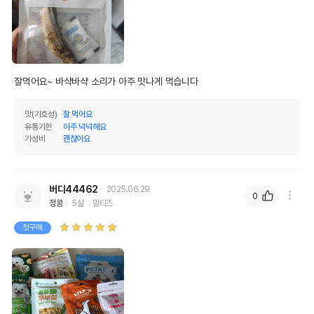
잘먹어요~ 바샥바샥 소리가 아주 맛나게 먹습니다
맛(기호성)
잘 먹어요
유통기한
아주 넉넉해요
가성비
괜찮아요
버디44462
2025.06.29
0
정콩
5살
말티즈
첫구매