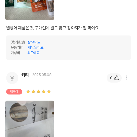
열빙어 제품은 첫 구매인데 알도 많고 강아지가 잘 먹어요
맛(기호성)
잘 먹어요
유통기한
꽤 남았어요
가성비
최고에요
키티
2025.05.08
0
재구매