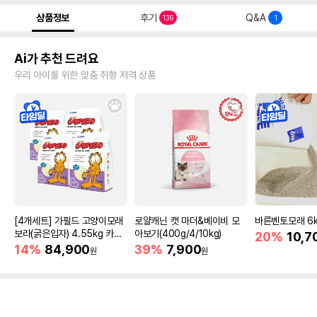
상품정보
후기
Q&A
136
1
Ai가 추천 드려요
우리 아이를 위한 맞춤 취향 저격 상품
[4개세트] 가필드 고양이모래
로얄캐닌 캣 마더&베이비 모
바른벤토모래 6
보라(굵은입자) 4.55kg 카사
아보기(400g/4/10kg)
20%
10,7
바모래
14%
84,900
39%
7,900
원
원