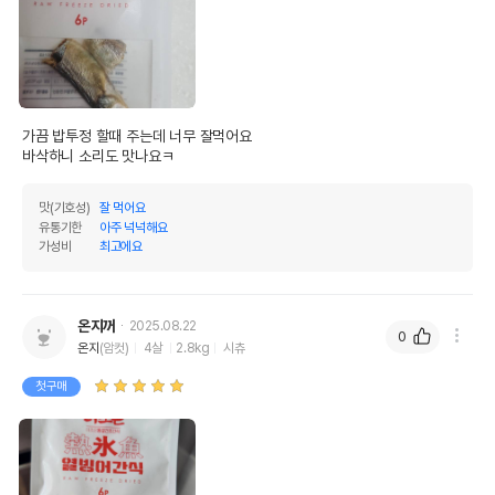
가끔 밥투정 할때 주는데 너무 잘먹어요

바삭하니 소리도 맛나요ㅋ
맛(기호성)
잘 먹어요
유통기한
아주 넉넉해요
가성비
최고에요
온지꺼
2025.08.22
0
온지
(암컷)
4살
2.8kg
시츄
첫구매