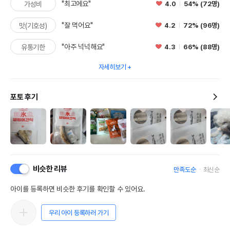
"최고에요"
4.0
54% (72명)
가성비
"잘 먹어요"
4.2
72% (96명)
맛(기호성)
"아주 넉넉해요"
4.3
66% (88명)
유통기한
자세히보기
포토 후기
비슷한 리뷰
만족도순
최신순
아이를 등록하면 비슷한 후기를 확인할 수 있어요.
우리 아이 등록하러 가기