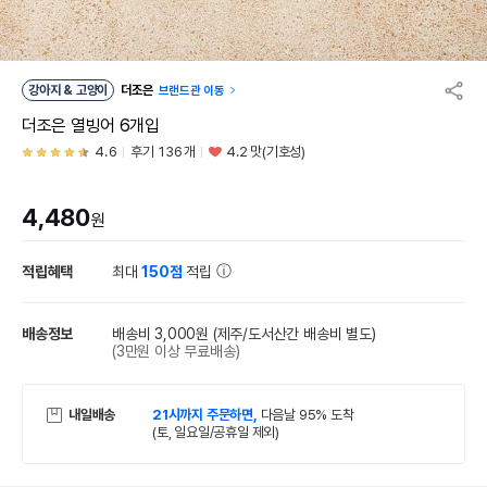
강아지 & 고양이
더조은
브랜드관 이동
더조은 열빙어 6개입
4.6
후기 136개
4.2 맛(기호성)
4,480
원
적립혜택
최대
150점
적립
배송정보
배송비 3,000원
(제주/도서산간 배송비 별도)
(3만원 이상 무료배송)
내일배송
21시까지 주문하면,
다음날 95% 도착
(토, 일요일/공휴일 제외)