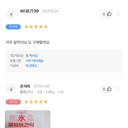
버디67139
2025.12.24
0
첫구매
아주 잘먹어요 또 구매할게요
맛(기호성)
잘 먹어요
유통기한
아주 넉넉해요
가성비
최고에요
온지꺼
2025.11.09
0
온지
(암컷)
4살
2.8kg
시츄
재구매