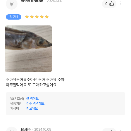
christindae
2024.10.12
0
첫구매
조아요조아요조아요 조아 조아요 조아 

아주잘먹어요 또 구매하고싶어요 
맛(기호성)
잘 먹어요
유통기한
아주 넉넉해요
가성비
최고에요
요세주
2024.10.09