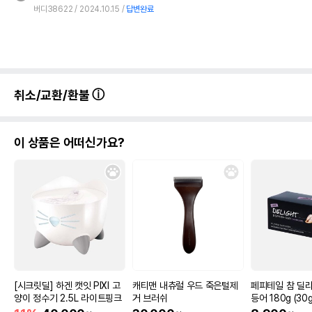
버디38622
2024.10.15
답변완료
취소/교환/환불
이 상품은 어떠신가요?
[시크릿딜] 하겐 캣잇 PIXI 고
캐티맨 내츄럴 우드 죽은털제
페피테일 참 딜
양이 정수기 2.5L 라이트핑크
거 브러쉬
등어 180g (30g