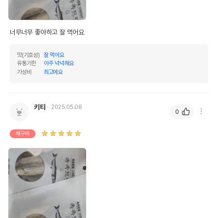
너무너무 좋아하고 잘 먹어요
영양정보
맛(기호성)
잘 먹어요
제품표기함량
수분제외함량
유통기한
아주 넉넉해요
가성비
최고에요
조단백질
50%
52.08%
조지방
32%
33.33%
키티
2025.05.08
0
조섬유질
0%
0%
조회분
8%
8.33%
재구매
칼슘
0%
0%
인
0%
0%
오메가3
0%
0%
오메가6
0%
0%