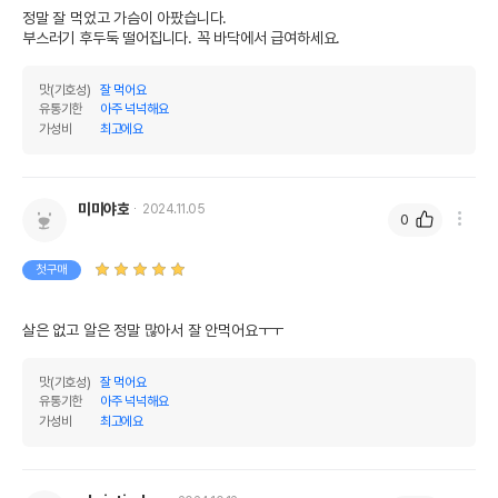
경우 그에 대한 사항
정말 잘 먹었고 가슴이 아팠습니다. 

부스러기 후두둑 떨어집니다. 꼭 바닥에서 급여하세요.
제조국 또는 원산지
대한민국
맛(기호성)
잘 먹어요
제조자,수입품의 경우
(주)펫신드롬//펫스토리
유통기한
아주 넉넉해요
수입자를 함께 표기
가성비
최고에요
AS책임자와 전화번호
어바웃펫//1644-9601
또는 소비자상담 관련
전화번호
미미야호
2024.11.05
0
유통기한이 최소 2026.12.04이거나 그
이후인 상품이 출고됩니다.
유통기한
첫구매
단, 상품명에 유통기한 명시된 경우, 해당
유통기한을 따릅니다.
살은 없고 알은 정말 많아서 잘 안먹어요ㅜㅜ
맛(기호성)
잘 먹어요
유통기한
아주 넉넉해요
가성비
최고에요