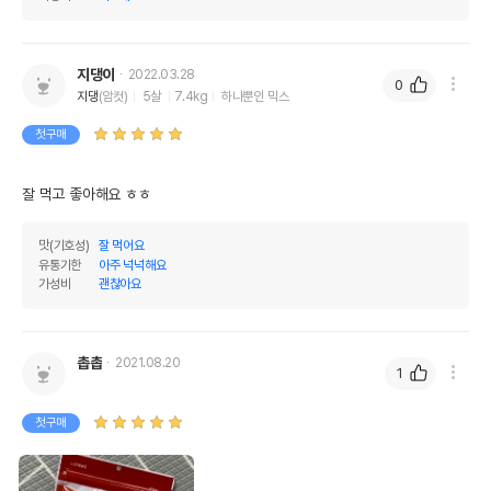
지댕이
2022.03.28
0
지댕
(암컷)
5살
7.4kg
하나뿐인 믹스
첫구매
잘 먹고 좋아해요 ㅎㅎ
맛(기호성)
잘 먹어요
유통기한
아주 넉넉해요
가성비
괜찮아요
촙촙
2021.08.20
1
첫구매