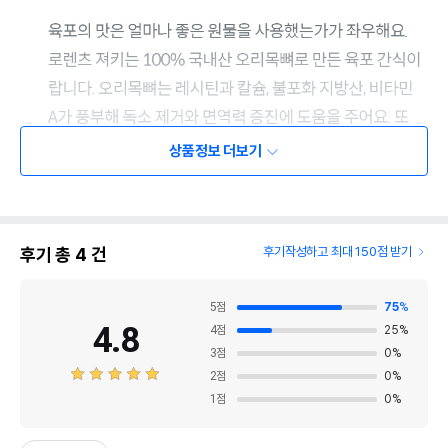
상품정보 더보기
후기 총
4
건
후기작성하고 최대 150점 받기
5
점
75
%
4.8
4
점
25
%
3
점
0
%
2
점
0
%
1
점
0
%