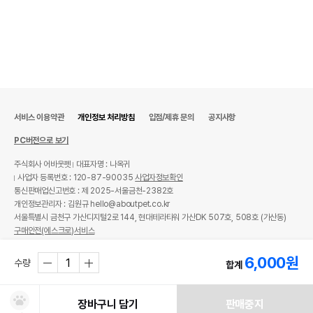
수분
12%
탄수화물
10.57%
기타성분
상세 정보
서비스 이용약관
개인정보 처리방침
입점/제휴 문의
공지사항
원료구성
오리목뼈
PC버전으로 보기
권장 연령
3개월 이상
주식회사 어바웃펫
대표자명 : 나옥귀
사업자 등록번호 : 120-87-90035
사업자정보확인
* 브랜드사에서 제공한 정보로 모든 책임은 브랜드사에 있습니다.
통신판매업신고번호 : 제 2025-서울금천-2382호
* 해당 정보는 브랜드사 사정에 의해 일부 변경될 수 있습니다.
개인정보관리자 : 김원규 hello@aboutpet.co.kr
서울특별시 금천구 가산디지털2로 144, 현대테라타워 가산DK 507호, 508호 (가산동)
구매안전(에스크로)서비스
상품 필수 정보
© copyright (c) www.aboutpet.co.kr all rights reserved.
6,000
원
품명 및 모델명
로렌츠 져키 오리목뼈 70g
수량
합계
법에 의한 인증,허가 등을
상세페이지 참조
받았음을 확인할수 있는
장바구니 담기
판매중지
경우 그에 대한 사항