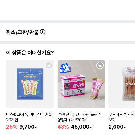
취소/교환/환불
영양정보
제품표기함량
수분제외함량
이 상품은 어떠신가요?
조단백질
40.7%
46.25%
조지방
10%
11.36%
조섬유질
0%
0%
조회분
28%
31.82%
칼슘
0%
0%
인
0%
0%
네츄럴코어 독 미트스틱 혼합
[어펫단독] 인트라젠 플러스
구루머스 치킨껌
오메가3
0%
0%
20개입
영양제 (2g*200p)
보기
25%
9,700
43%
45,000
2,000
원
원
원
오메가6
0%
0%