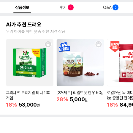
상품정보
후기
Q&A
4
0
Ai가 추천 드려요
우리 아이를 위한 맞춤 취향 저격 상품
그리니즈 오리지널 티니 130
[2개세트] 리얼트릿 한우 50g
로얄캐닌 독 미디
개입
kg 중형견 면역
28%
5,000
원
18%
53,000
18%
84,9
원