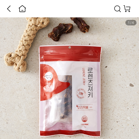
1
/
4