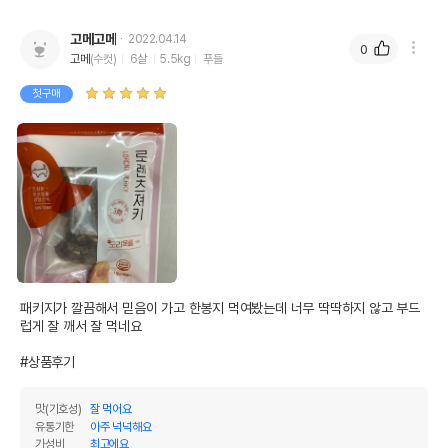
고메고메
2022.04.14
0
고메
(수컷)
6살
5.5kg
푸들
첫구매
패키지가 깔끔해서 믿음이 가고 한봉지 먹여봤는데 너무 딱딱하지 않고 부드
럽게 잘 깨서 잘 먹네요

#상품후기
맛(기호성)
잘 먹어요
유통기한
아주 넉넉해요
가성비
최고에요