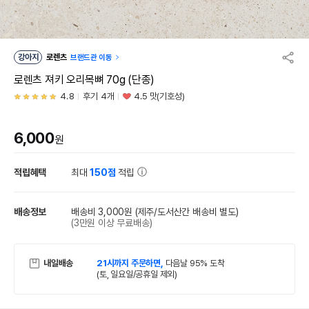
강아지
로렌츠
브랜드관 이동
로렌츠 져키 오리목뼈 70g (단종)
4.8
후기 4개
4.5 맛(기호성)
6,000
원
적립혜택
최대
150점
적립
배송정보
배송비 3,000원
(제주/도서산간 배송비 별도)
(3만원 이상 무료배송)
내일배송
21시까지 주문하면,
다음날 95% 도착
(토, 일요일/공휴일 제외)