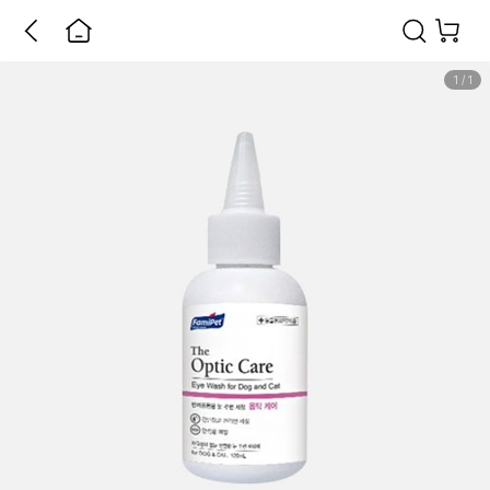
1
/
1