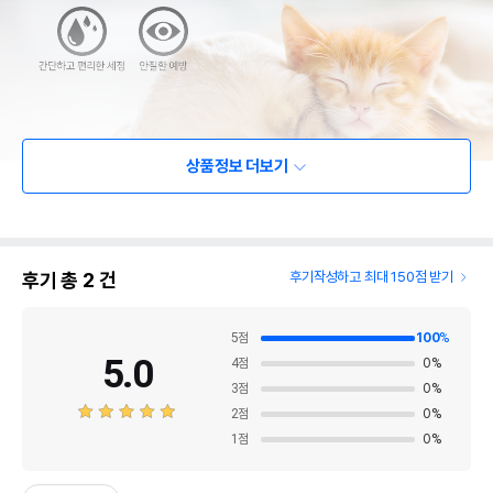
상품정보 더보기
후기 총
2
건
후기작성하고 최대 150점 받기
5
점
100
%
5.0
4
점
0
%
3
점
0
%
2
점
0
%
1
점
0
%