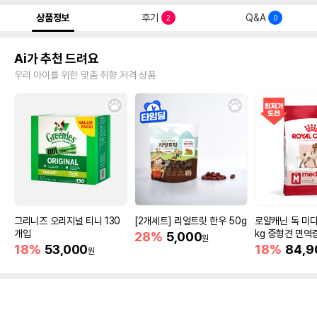
상품정보
후기
Q&A
2
0
Ai가 추천 드려요
우리 아이를 위한 맞춤 취향 저격 상품
그리니즈 오리지널 티니 130
[2개세트] 리얼트릿 한우 50g
로얄캐닌 독 미디
개입
kg 중형견 면역
28%
5,000
원
18%
53,000
18%
84,9
원