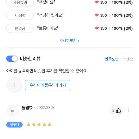
"괜찮아요"
3.0
100% (2명)
사용효과
"적당히 씻겨요"
3.0
100% (2명)
세정력
"보통이에요"
3.0
100% (2명)
편리성
자세히보기
비슷한 리뷰
만족도순
최신순
아이를 등록하면 비슷한 후기를 확인할 수 있어요.
우리 아이 등록하러 가기
똘맘♡
2022.03.26
0
첫구매