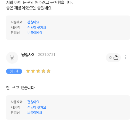
저희 아이 눈 관리해주려고 구매했습니다.

사용효과
괜찮아요
세정력
적당히 씻겨요
편리성
보통이에요
냥집사2
2021.07.21
0
첫구매
잘  쓰고 있습니다
사용효과
괜찮아요
세정력
적당히 씻겨요
편리성
보통이에요