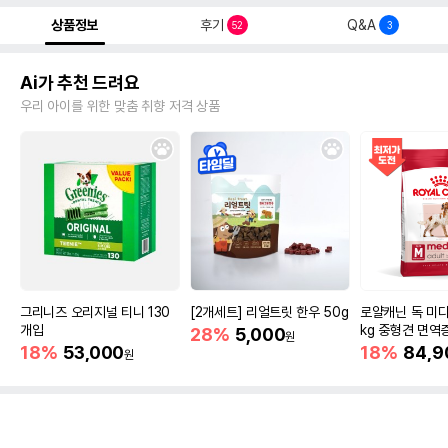
상품정보
후기
Q&A
52
3
Ai가 추천 드려요
우리 아이를 위한 맞춤 취향 저격 상품
그리니즈 오리지널 티니 130
[2개세트] 리얼트릿 한우 50g
로얄캐닌 독 미디
개입
kg 중형견 면역
28%
5,000
원
18%
53,000
18%
84,9
원