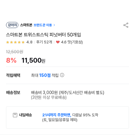
강아지
스마트본
브랜드관 이동
스마트본 트위스트스틱 피넛버터 50개입
4.8
후기 52개
4.6 맛(기호성)
12,500원
8%
11,500
원
적립혜택
최대
150점
적립
배송정보
배송비 3,000원
(제주/도서산간 배송비 별도)
(3만원 이상 무료배송)
내일배송
21시까지 주문하면,
다음날 95% 도착
(토, 일요일/공휴일 제외)