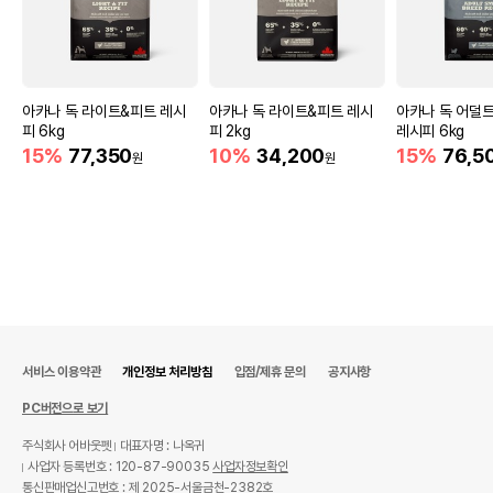
아카나 독 라이트&피트 레시
아카나 독 라이트&피트 레시
아카나 독 어덜
피 6kg
피 2kg
레시피 6kg
15%
77,350
10%
34,200
15%
76,5
원
원
서비스 이용약관
개인정보 처리방침
입점/제휴 문의
공지사항
PC버전으로 보기
주식회사 어바웃펫
대표자명 : 나옥귀
사업자 등록번호 : 120-87-90035
사업자정보확인
통신판매업신고번호 : 제 2025-서울금천-2382호