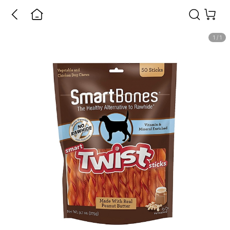
1
/
1