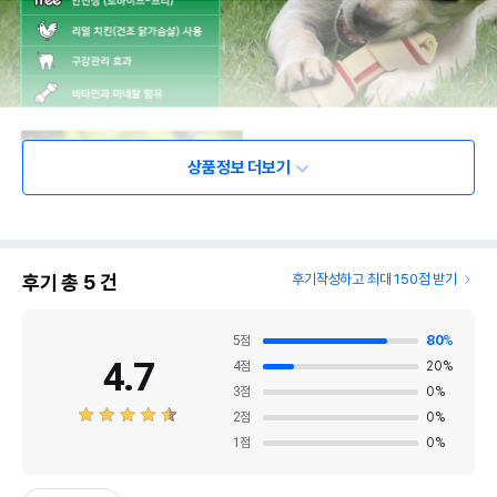
상품정보 더보기
후기 총
5
건
후기작성하고 최대 150점 받기
5
점
80
%
4.7
4
점
20
%
3
점
0
%
2
점
0
%
1
점
0
%