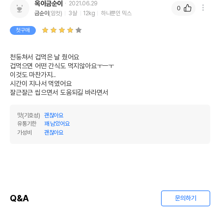
옥이금순이
2021.06.29
0
금순이
(암컷)
3살
12kg
하나뿐인 믹스
* 브랜드사에서 제공한 정보로 모든 책임은 브랜드사에 있습니다.
* 해당 정보는 브랜드사 사정에 의해 일부 변경될 수 있습니다.
첫구매
상품 필수 정보
천둥쳐서 겁먹은 날 줬어요

겁먹으면 어떤 간식도 먹지않아요ㅜㅡㅜ

품명 및 모델명
스마트본 카밍스틱 16개입
이것도 마찬가지..

시간이 지나서 먹였어요

법에 의한 인증,허가 등을
상세페이지 참조
받았음을 확인할수 있는
경우 그에 대한 사항
맛(기호성)
괜찮아요
제조국 또는 원산지
중국
유통기한
꽤 남았어요
가성비
괜찮아요
제조자,수입품의 경우
PET MATRIX//주식회사 펫트코리아
수입자를 함께 표기
AS책임자와 전화번호
어바웃펫//1644-9601
또는 소비자상담 관련
전화번호
Q&A
문의하기
유통기한이 최소 2026.12.04이거나 그
이후인 상품이 출고됩니다.
유통기한
단, 상품명에 유통기한 명시된 경우, 해당