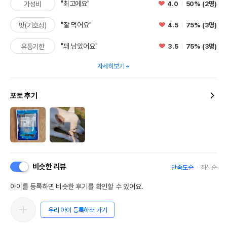
"최고에요"
4.0
50% (2명)
가성비
"잘 먹어요"
4.5
75% (3명)
맛(기호성)
"꽤 남았어요"
3.5
75% (3명)
유통기한
자세히보기
포토 후기
비슷한 리뷰
만족도순
최신순
아이를 등록하면 비슷한 후기를 확인할 수 있어요.
우리 아이 등록하러 가기