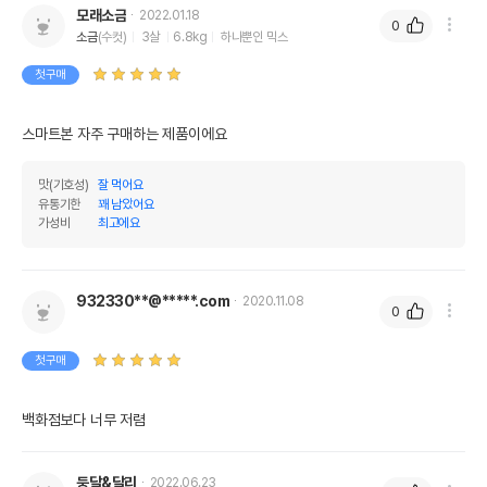
모래소금
2022.01.18
0
소금
(수컷)
3살
6.8kg
하나뿐인 믹스
첫구매
영양정보
스마트본 자주 구매하는 제품이에요
제품표기함량
수분제외함량
맛(기호성)
잘 먹어요
조단백질
4%
4.65%
유통기한
꽤 남았어요
가성비
최고에요
조지방
0.2%
0.23%
조섬유질
1.5%
1.74%
932330**@*****.com
2020.11.08
조회분
4%
4.65%
0
칼슘
0.01%
0.01%
첫구매
인
0.01%
0.01%
백화점보다 너무 저렴
오메가3
0%
0%
오메가6
0%
0%
둥달&달리
2022.06.23