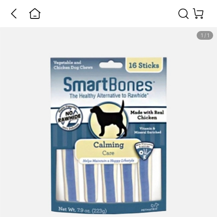
1
/
1