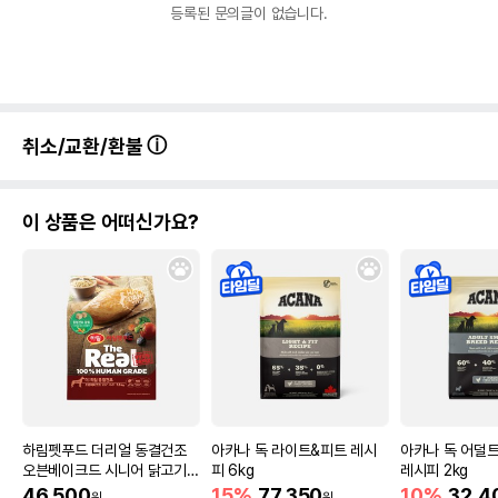
등록된 문의글이 없습니다.
유통기한을 따릅니다.
취소/교환/환불
이 상품은 어떠신가요?
하림펫푸드 더리얼 동결건조
아카나 독 라이트&피트 레시
아카나 독 어덜
오븐베이크드 시니어 닭고기 1.
피 6kg
레시피 2kg
6kg
46,500
15%
77,350
10%
32,4
원
원