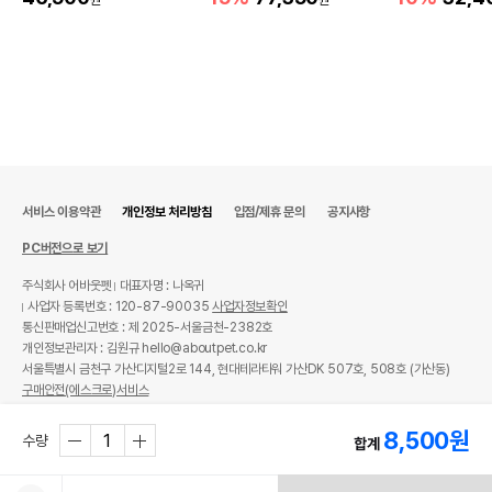
서비스 이용약관
개인정보 처리방침
입점/제휴 문의
공지사항
PC버전으로 보기
주식회사 어바웃펫
대표자명 : 나옥귀
사업자 등록번호 : 120-87-90035
사업자정보확인
통신판매업신고번호 : 제 2025-서울금천-2382호
개인정보관리자 : 김원규 hello@aboutpet.co.kr
서울특별시 금천구 가산디지털2로 144, 현대테라타워 가산DK 507호, 508호 (가산동)
구매안전(에스크로)서비스
© copyright (c) www.aboutpet.co.kr all rights reserved.
8,500
원
수량
합계