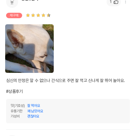
1
수분
14%
탄수화물
88.73%
재구매
기타성분
상세 정보
옥수수,치킨,고구마,완두콩,당근,소르비톨,글리
세린,과당,젤라틴,보리맥아시럽,말토덱스트린,카
모마일추출물,라벤더추출물,제2인산칼슘,소금,
황산제일철,이산화티타늄,황산아연,착향료,나이
원료구성
아신보충제,잔탄검,소르빈산칼륨,피로인산나트
심신의 안정은 알 수 없으나 간식으로 주면 잘 먹고 신나게 잘 뛰어 놀아요.

륨,프로피온산나트륨,삼인산나트륨,비타민E보충
제,D-판토텐산칼슘,비타민B2보충제,비타민B1
#상품후기
염산염,비타민B6염산염,황산망간,비타민B12보
충제,비타민A보충제,착색제
맛(기호성)
잘 먹어요
유통기한
꽤 남았어요
포장상태
지퍼백
가성비
괜찮아요
제품 타입
덴탈껌
권장 연령
3개월 이상