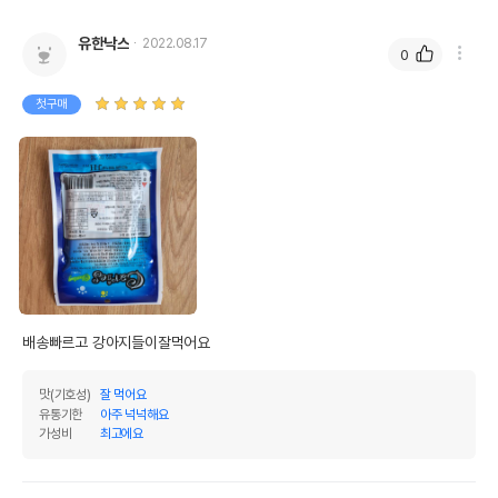
유한낙스
2022.08.17
0
첫구매
배송빠르고 강아지들이잘먹어요
맛(기호성)
잘 먹어요
유통기한
아주 넉넉해요
가성비
최고에요