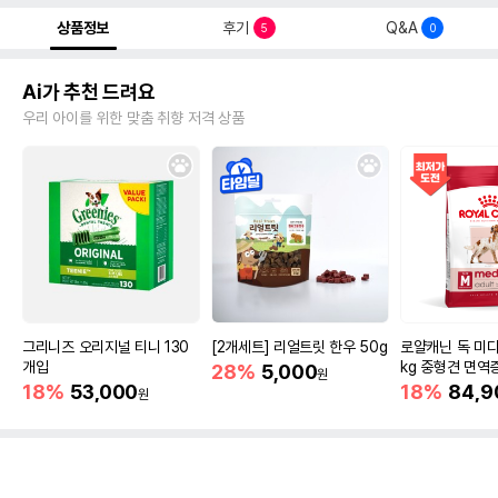
상품정보
후기
Q&A
5
0
Ai가 추천 드려요
우리 아이를 위한 맞춤 취향 저격 상품
그리니즈 오리지널 티니 130
[2개세트] 리얼트릿 한우 50g
로얄캐닌 독 미디
개입
kg 중형견 면역
28%
5,000
원
18%
53,000
18%
84,9
원