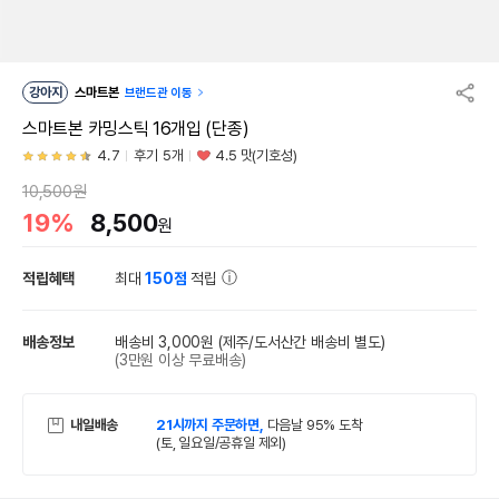
강아지
스마트본
브랜드관 이동
스마트본 카밍스틱 16개입 (단종)
4.7
후기 5개
4.5 맛(기호성)
10,500원
19%
8,500
원
적립혜택
최대
150점
적립
배송정보
배송비 3,000원
(제주/도서산간 배송비 별도)
(3만원 이상 무료배송)
내일배송
21시까지 주문하면,
다음날 95% 도착
(토, 일요일/공휴일 제외)