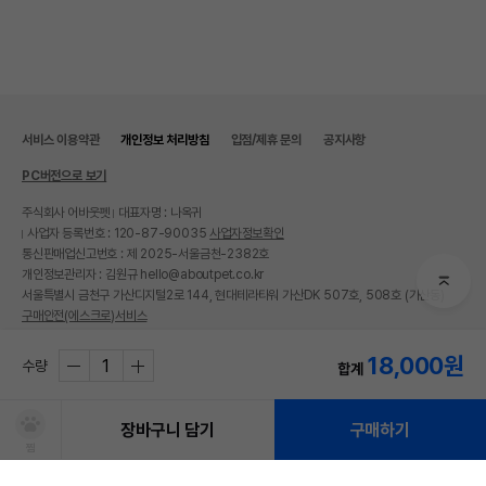
서비스 이용약관
개인정보 처리방침
입점/제휴 문의
공지사항
PC버전으로 보기
주식회사 어바웃펫
대표자명 : 나옥귀
사업자 등록번호 : 120-87-90035
사업자정보확인
통신판매업신고번호 : 제 2025-서울금천-2382호
개인정보관리자 : 김원규 hello@aboutpet.co.kr
서울특별시 금천구 가산디지털2로 144, 현대테라타워 가산DK 507호, 508호 (가산동)
구매안전(에스크로)서비스
© copyright (c) www.aboutpet.co.kr all rights reserved.
18,000
원
수량
합계
장바구니 담기
구매하기
찜