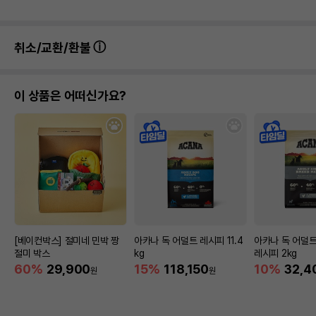
취소/교환/환불
이 상품은 어떠신가요?
[베이컨박스] 절미네 민박 짱
아카나 독 어덜트 레시피 11.4
아카나 독 어덜
절미 박스
kg
레시피 2kg
60%
29,900
15%
118,150
10%
32,4
원
원