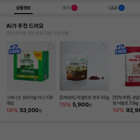
상품정보
후기
Q&A
1
0
Ai가 추천 드려요
우리 아이를 위한 맞춤 취향 저격 상품
그리니즈 오리지널 티니 130
[2개세트] 리얼트릿 한우 50g
[10%쿠폰] 로
개입
엄 어덜트 10kg
15%
5,900
원
증진
18%
53,000
10%
92,9
원