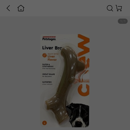
1
/
1