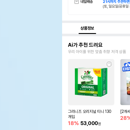
내일배송
21시까지 주문하면
(토, 일요일/공휴일 
상품정보
Ai가 추천 드려요
우리 아이를 위한 맞춤 취향 저격 상품
그리니즈 오리지널 티니 130
[2개
개입
28
18%
53,000
원