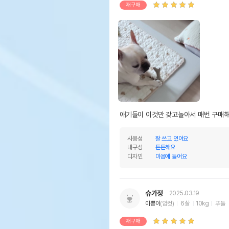
재구매
애기들이 이것만 갖고놀아서 매번 구매해요
사용성
잘 쓰고 있어요
내구성
튼튼해요
디자인
마음에 들어요
슈가정
2025.03.19
이뿡이
(암컷)
6살
10kg
푸들
재구매