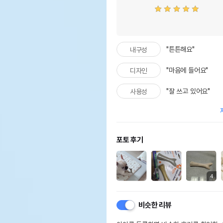
"튼튼해요"
내구성
"마음에 들어요"
디자인
"잘 쓰고 있어요"
사용성
상품 필수 정보
포토 후기
품명 및 모델명
펫스
법에 의한 인증,허가 등을
4
상세
받았음을 확인할수 있는 경우
그에 대한 사항
비슷한 리뷰
제조국 또는 원산지
미국