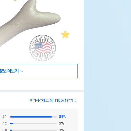
정보 더보기
후기작성하고 최대 150점 받기
5
점
89
%
4
점
6
%
3
점
3
%