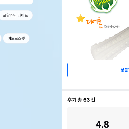
로얄캐닌 라이트
마도로스펫
상품
후기 총
63
건
4.8