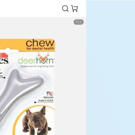
1
/
1