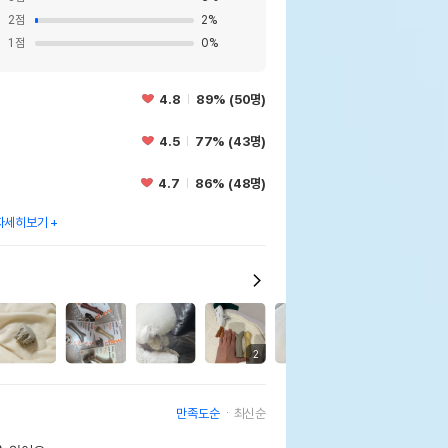
2
점
2
%
1
점
0
%
4.8
89% (50명)
4.5
77% (43명)
4.7
86% (48명)
자세히보기
테이지 디어혼 S
3
2
2
2
페이지 참조
만족도순
최신순