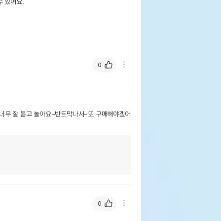
 있어요.
stage//부명
웃펫//1644-9601
기한이 최소 2026.12.05이거나 그 이후인
0
이 출고됩니다.
 상품명에 유통기한 명시된 경우, 해당
기한을 따릅니다.
너무 잘 튿고 놀아요~반트막나서~또 구매해야겠어
0