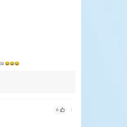
 😂😂😂
0