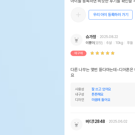
아이를 등록하면 비슷한 후기를 확인할 수
제조자,수입품의 경우
pet
수입자를 함께 표기
우리 아이 등록하러 가기
AS책임자와 전화번호 또는
어바
소비자상담 관련 전화번호
유통
슈가정
2025.08.22
상품
이뿡이
(암컷)
6살
10kg
푸들
유통기한
단,
유통
재구매
다른 나무는 몇번 뜯다마는데~디어혼은 
요
사용성
잘 쓰고 있어요
내구성
튼튼해요
디자인
마음에 들어요
버디12848
2025.06.02