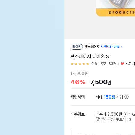
강아지
펫스테이지
브랜드관 이동
펫스테이지 디어혼 S
4.8
후기 63개
4.7 
14,000원
46%
7,500
원
적립혜택
최대
150점
적립
배송정보
배송비 3,000원
(제주/
(3만원 이상 무료배송)