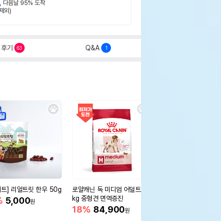
,
다음날 95% 도착
제외)
후기
Q&A
63
1
세트] 리얼트릿 한우 50g
로얄캐닌 독 미디엄 어덜트 10
오리젠 독 스몰브리드 4
kg 중형견 면역증진
%
5,000
15%
75,400
원
원
18%
84,900
원