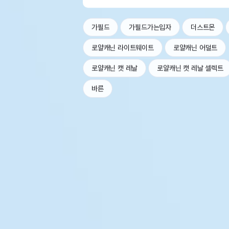
가필드
가필드가는입자
더스트몬
로얄캐닌 라이트웨이트
로얄캐닌 어덜트
로얄캐닌 캣 레날
로얄캐닌 캣 레날 셀렉트
바른