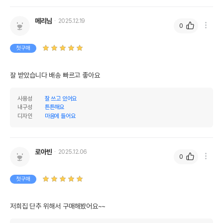
메리님
2025.12.19
0
상품 필수 정보
첫구매
품명 및 모델명
루어캣공방 수직 스크래쳐 54
잘 받았습니다 배송 빠르고 좋아요
법에 의한 인증,허가 등을
상세페이지 참조
받았음을 확인할수 있는
경우 그에 대한 사항
사용성
잘 쓰고 있어요
내구성
튼튼해요
제조국 또는 원산지
중국
디자인
마음에 들어요
제조자,수입품의 경우
루어캣//퍼피아울렛
수입자를 함께 표기
로아빈
2025.12.06
0
AS책임자와 전화번호
어바웃펫//1644-9601
또는 소비자상담 관련
전화번호
첫구매
유통기한이 최소 2026.12.04이거나 그
이후인 상품이 출고됩니다.
저희집 단추 위해서 구매해봤어요~~
유통기한
단, 상품명에 유통기한 명시된 경우, 해당
유통기한을 따릅니다.