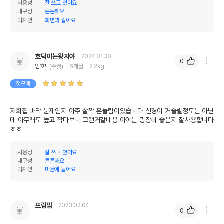
사용성
잘 쓰고 있어요
내구성
튼튼해요
디자인
화면과 같아요
호덕이는왕자야
2024.01.30
0
임호덕
(수컷)
6개월
2.2kg
첫구매
저희집 바닥 문제인지 아주 살짝 흔들림이있습니다 신경이 거슬릴정도는 아닌
데 아무래도 높고 작다보니 그런거같네용 아이는 굉장히 좋은지 잘사용합니다 
ㅎㅎ
사용성
잘 쓰고 있어요
내구성
튼튼해요
디자인
마음에 들어요
프림맘
2023.02.04
0