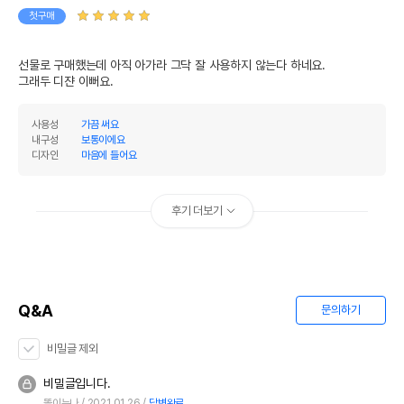
첫구매
선물로 구매했는데 아직 아가라 그닥 잘 사용하지 않는다 하네요.

그래두 디쟌 이뻐요.
사용성
가끔 써요
내구성
보통이에요
디자인
마음에 들어요
후기 더보기
Q&A
문의하기
비밀글 제외
비밀글입니다.
똘이누나
2021.01.26
답변완료