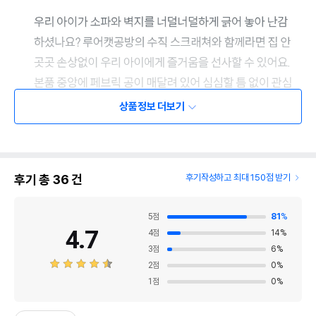
상품정보 더보기
후기 총
36
건
후기작성하고 최대 150점 받기
5
점
81
%
4.7
4
점
14
%
3
점
6
%
2
점
0
%
1
점
0
%