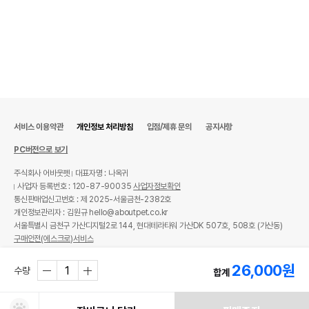
서비스 이용약관
개인정보 처리방침
입점/제휴 문의
공지사항
PC버전으로 보기
주식회사 어바웃펫
대표자명 : 나옥귀
사업자 등록번호 : 120-87-90035
사업자정보확인
통신판매업신고번호 : 제 2025-서울금천-2382호
개인정보관리자 : 김원규 hello@aboutpet.co.kr
서울특별시 금천구 가산디지털2로 144, 현대테라타워 가산DK 507호, 508호 (가산동)
구매안전(에스크로)서비스
© copyright (c) www.aboutpet.co.kr all rights reserved.
26,000
원
수량
합계