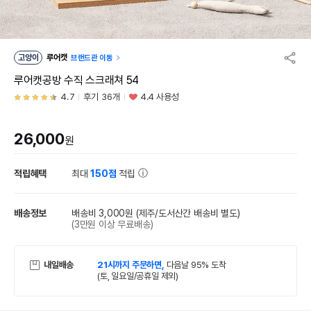
고양이
루어캣
브랜드관 이동
루어캣공방 수직 스크래쳐 54
4.7
후기 36개
4.4 사용성
26,000
원
적립혜택
최대
150점
적립
배송정보
배송비 3,000원
(제주/도서산간 배송비 별도)
(3만원 이상 무료배송)
내일배송
21시까지 주문하면,
다음날 95% 도착
(토, 일요일/공휴일 제외)