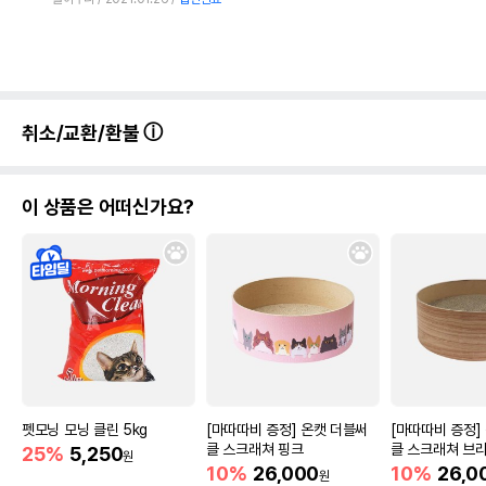
취소/교환/환불
이 상품은 어떠신가요?
펫모닝 모닝 클린 5kg
[마따따비 증정] 온캣 더블써
[마따따비 증정]
클 스크래쳐 핑크
클 스크래쳐 브
25%
5,250
원
10%
26,000
10%
26,0
원