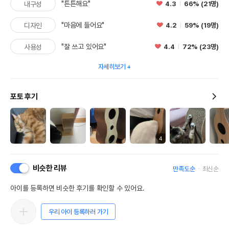
"튼튼해요"
4.3
66% (21명)
내구성
"마음에 들어요"
4.2
59% (19명)
디자인
"잘 쓰고 있어요"
4.4
72% (23명)
사용성
자세히보기
포토 후기
4
비슷한 리뷰
만족도순
최신순
아이를 등록하면 비슷한 후기를 확인할 수 있어요.
우리 아이 등록하러 가기