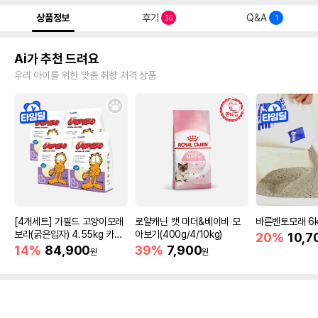
상품정보
후기
Q&A
36
1
Ai가 추천 드려요
우리 아이를 위한 맞춤 취향 저격 상품
[4개세트] 가필드 고양이모래
로얄캐닌 캣 마더&베이비 모
바른벤토모래 6
보라(굵은입자) 4.55kg 카사
아보기(400g/4/10kg)
20%
10,7
바모래
14%
84,900
39%
7,900
원
원