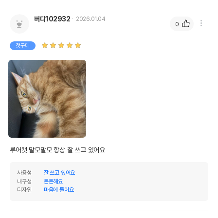
버디102932
2026.01.04
0
첫구매
루어캣 말모말모 항상 잘 쓰고 있어요
사용성
잘 쓰고 있어요
내구성
튼튼해요
디자인
마음에 들어요