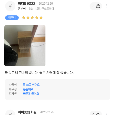
버디99322
2025.12.29
0
몬난이
6살
코리안쇼트헤어
첫구매
배송도 너무나 빠릅니다. 좋은 가격에 잘 샀습니다. 
사용성
잘 쓰고 있어요
내구성
튼튼해요
디자인
마음에 들어요
어바웃펫 회원
2025.12.25
0