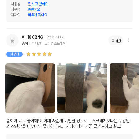
사용성
잘 쓰고 있어요
내구성
튼튼해요
디자인
마음에 들어요
버디86246
2025.11.16
0
송이
11개월
코리안쇼트헤어
첫구매
송이가 너무 좋아해요! 이제 사준게 미안할 정도로… 스크래쳐보다는 구멍안
의 장난감을 너무너무 좋아하네요..  사냥하다가 가끔 긁기도하고 최고!