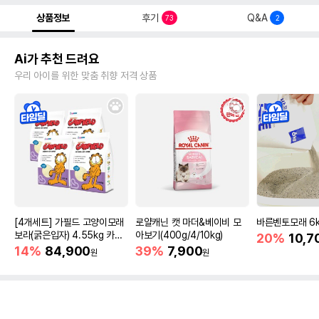
상품정보
후기
Q&A
73
2
Ai가 추천 드려요
우리 아이를 위한 맞춤 취향 저격 상품
[4개세트] 가필드 고양이모래
로얄캐닌 캣 마더&베이비 모
바른벤토모래 6
보라(굵은입자) 4.55kg 카사
아보기(400g/4/10kg)
20%
10,7
바모래
14%
84,900
39%
7,900
원
원