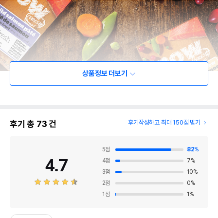
상품정보 더보기
후기 총
73
건
후기작성하고 최대 150점 받기
5
점
82
%
4.7
4
점
7
%
3
점
10
%
2
점
0
%
1
점
1
%