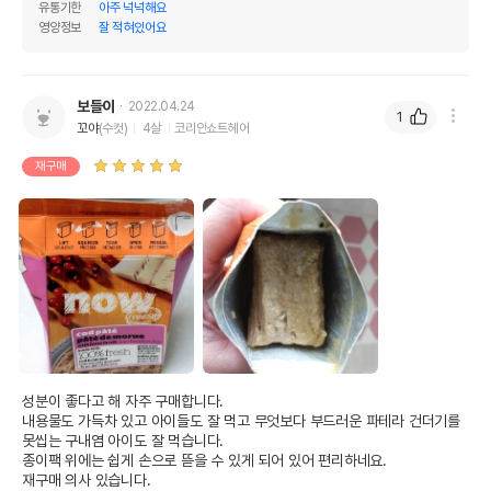
유통기한
아주 넉넉해요
영양정보
잘 적혀있어요
보들이
2022.04.24
1
꼬야
(수컷)
4살
코리안쇼트헤어
재구매
성분이 좋다고 해 자주 구매합니다.

영양정보
내용물도 가득차 있고 아이들도 잘 먹고 무엇보다 부드러운 파테라 건더기를 
못씹는 구내염 아이도 잘 먹습니다.

제품표기함량
수분제외함량
종이팩 위에는 쉽게 손으로 뜯을 수 있게 되어 있어 편리하네요.

재구매 의사 있습니다.

조단백질
9%
40.9%