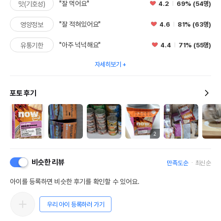
"잘 먹어요"
4.2
69% (54명)
맛(기호성)
"잘 적혀있어요"
4.6
81% (63명)
영양정보
"아주 넉넉해요"
4.4
71% (55명)
유통기한
자세히보기
포토 후기
2
비슷한 리뷰
만족도순
최신순
아이를 등록하면 비슷한 후기를 확인할 수 있어요.
우리 아이 등록하러 가기