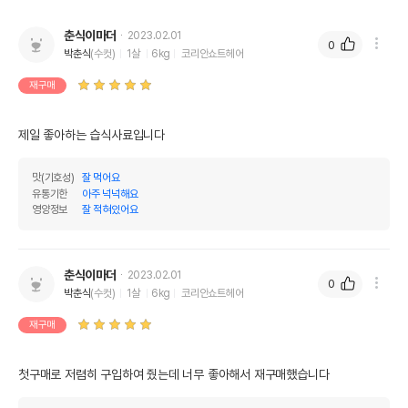
춘식이마더
2023.02.01
0
박춘식
(수컷)
1살
6kg
코리안쇼트헤어
재구매
제일 좋아하는 습식사료입니다
맛(기호성)
잘 먹어요
유통기한
아주 넉넉해요
영양정보
잘 적혀있어요
춘식이마더
2023.02.01
0
박춘식
(수컷)
1살
6kg
코리안쇼트헤어
재구매
첫구매로 저렴히 구입하여 줬는데 너무 좋아해서 재구매했습니다