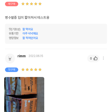
재구매
병수발중 입이 짧아져서 테스트용
맛(기호성)
잘 먹어요
유통기한
아주 넉넉해요
영양정보
잘 적혀있어요
rimm
2022.06.15
0
첫구매