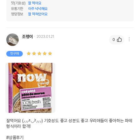
맛(기호성)
잘 먹어요
유통기한
아주 넉넉해요
영양정보
잘 적혀있어요
조랭이
2023.01.21
0
첫구매
잘먹어요 (⸝⸝⸝⁼̴́◡⁼̴̀⸝⸝⸝) 기호성도 좋고 성분도 좋고 우리애들이 좋아하는 파테
형식이라 합격!

#상품후기