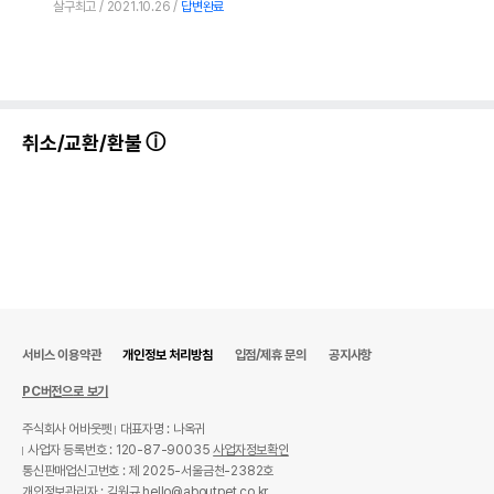
살구최고
2021.10.26
답변완료
AS책임자와 전화번호
어바웃펫//1644-9601
또는 소비자상담 관련
전화번호
유통기한이 최소 2026.12.06이거나 그
이후인 상품이 출고됩니다.
유통기한
취소/교환/환불
단, 상품명에 유통기한 명시된 경우, 해당
유통기한을 따릅니다.
서비스 이용약관
개인정보 처리방침
입점/제휴 문의
공지사항
PC버전으로 보기
주식회사 어바웃펫
대표자명 : 나옥귀
사업자 등록번호 : 120-87-90035
사업자정보확인
통신판매업신고번호 : 제 2025-서울금천-2382호
개인정보관리자 : 김원규 hello@aboutpet.co.kr