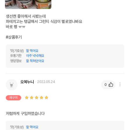
생선캔 좋아해서 사봤는데

파테치고는 탱글해서 그런지 식감이 별로였나봐요

바로 팽 ㅠㅠ

#상품후기
맛(기호성)
잘 먹어요
유통기한
아주 넉넉해요
영양정보
잘 적혀있어요
오복누나
2022.05.24
0
재구매
저렴하게 구입하였습니다
맛(기호성)
잘 먹어요