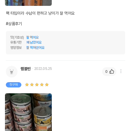
팩 타입이라 수납이 편하고 냥이가 잘 먹어요

#상품후기
맛(기호성)
잘 먹어요
유통기한
꽤 남았어요
영양정보
잘 적혀있어요
램블빈
2022.05.25
0
첫구매