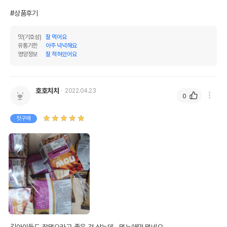
#상품후기
조지방
4%
18.18%
조섬유질
1%
4.55%
맛(기호성)
잘 먹어요
유통기한
아주 넉넉해요
조회분
1.9%
8.64%
영양정보
잘 적혀있어요
칼슘
0.2%
0.91%
인
0.2%
0.91%
호호치치
2022.04.23
0
오메가3
0%
0%
첫구매
오메가6
0%
0%
수분
78%
탄수화물
27.72%
기타성분
상세 정보