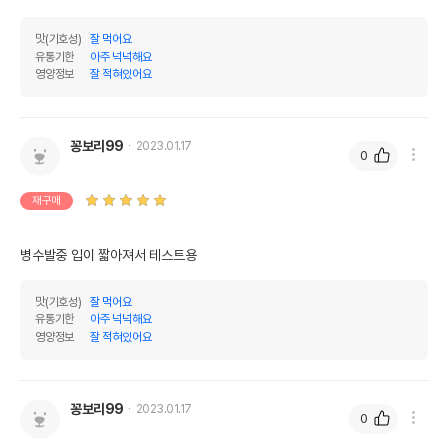
맛(기호성)
잘 먹어요
유통기한
아주 넉넉해요
영양정보
잘 적혀있어요
꽁보리99
2023.01.17
0
재구매
병수발중 입이 짧아져서 테스트용
맛(기호성)
잘 먹어요
유통기한
아주 넉넉해요
영양정보
잘 적혀있어요
꽁보리99
2023.01.17
0