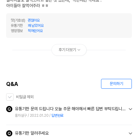
길아이들도 잘먹으라고 좋은 것 샀는데,  먹는애만 먹네요 .

미량광물질류합제,대구,타우린,구아검,소금,염화
아이들아 잘먹어주라 ㅎㅎ
콜린,닭고기,크랜베리,삼인산나트륨,비타민합제,
원료구성
닭뼈육수,타피오카,카시아검,코코넛오일,닭간,아
마씨
맛(기호성)
괜찮아요
유통기한
꽤 남았어요
제품 타입
파우치
영양정보
적혀있어요
권장 연령
전연령
후기 더보기
* 브랜드사에서 제공한 정보로 모든 책임은 브랜드사에 있습니다.
* 해당 정보는 브랜드사 사정에 의해 일부 변경될 수 있습니다.
상품 필수 정보
Q&A
문의하기
품명 및 모델명
now 프레쉬 테트라 코드 파테 182g
법에 의한 인증,허가 등을
비밀글 제외
상세페이지 참조
받았음을 확인할수 있는
경우 그에 대한 사항
유통기한 문의 드립니다 오늘 주문 해야해서 빠른 답변 부탁드립니다
홍차살구
2022.01.20
답변완료
제조국 또는 원산지
캐나다
제조자,수입품의 경우
Petcurean Pet Nutrition//이글벳
유통기한 알려주세요
수입자를 함께 표기