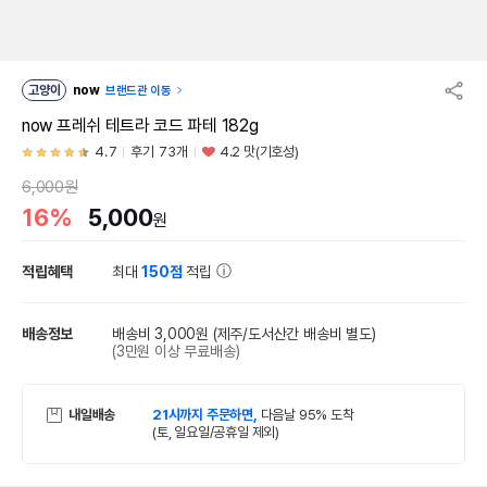
고양이
now
브랜드관 이동
now 프레쉬 테트라 코드 파테 182g
4.7
후기 73개
4.2 맛(기호성)
6,000원
16%
5,000
원
적립혜택
최대
150점
적립
배송정보
배송비 3,000원
(제주/도서산간 배송비 별도)
(3만원 이상 무료배송)
내일배송
21시까지 주문하면,
다음날 95% 도착
(토, 일요일/공휴일 제외)