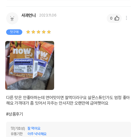
사과언니
2023.11.06
0
첫구매
다른 맛은 안좋아하는데 연어맛이면 잘먹더라구요 살몬스튜인가도 엄청 좋아
해요 가격대가 좀 잇어서 자주는 안사지만 오랜만에 급여햇어요 

#상품후기
맛(기호성)
잘 먹어요
유통기한
아주 넉넉해요