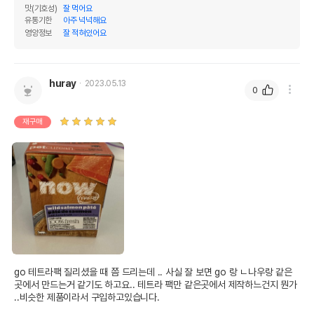
맛(기호성)
잘 먹어요
유통기한
아주 넉넉해요
영양정보
잘 적혀있어요
huray
2023.05.13
0
재구매
go 테트라팩 질리셨을 때 쯤 드리는데 .. 사실 잘 보면 go 랑 ㄴ나우랑 같은 
곳에서 만드는거 같기도 하고요.. 테트라 팩만 같은곳에서 제작하느건지 뭔가 
..비슷한 제품이라서 구입하고있습니다.
