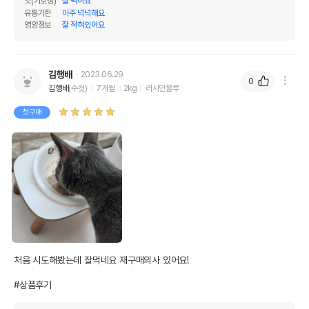
맛(기호성)
잘 먹어요
유통기한
아주 넉넉해요
영양정보
잘 적혀있어요
김행배
2023.06.29
0
김행배
(수컷)
7개월
2kg
러시안블루
첫구매
처음 시도해봤는데 잘먹네요 재구매의사 있어요!

#상품후기