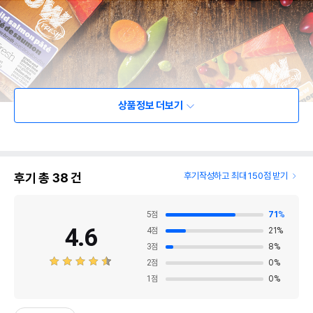
상품정보 더보기
후기 총
38
건
후기작성하고 최대 150점 받기
5
점
71
%
4.6
4
점
21
%
3
점
8
%
2
점
0
%
1
점
0
%