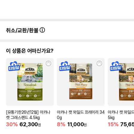
취소/교환/환불
이 상품은 어떠신가요?
[유통기한26년12월] 아카나
아카나 캣 와일드 프레이리 34
아카나 캣 와일드
캣 그래스랜드 4.5kg
0g
5kg
30%
62,300
8%
11,000
15%
75,6
원
원