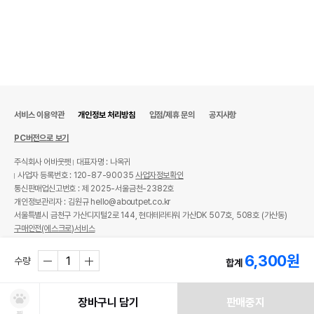
서비스 이용약관
개인정보 처리방침
입점/제휴 문의
공지사항
PC버전으로 보기
주식회사 어바웃펫
대표자명 : 나옥귀
사업자 등록번호 : 120-87-90035
사업자정보확인
통신판매업신고번호 : 제 2025-서울금천-2382호
개인정보관리자 : 김원규 hello@aboutpet.co.kr
서울특별시 금천구 가산디지털2로 144, 현대테라타워 가산DK 507호, 508호 (가산동)
구매안전(에스크로)서비스
© copyright (c) www.aboutpet.co.kr all rights reserved.
6,300
원
수량
합계
장바구니 담기
판매중지
찜