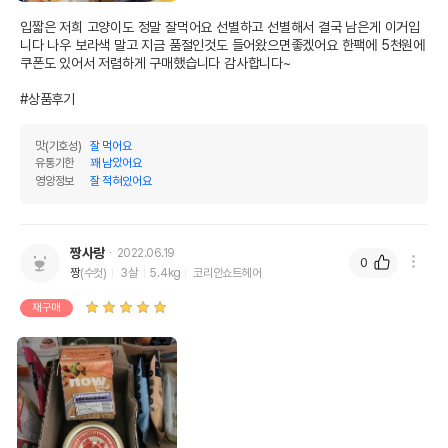
뼈를발라낸연어,터키뼈육수,감자,당근,완두콩,타
피오카,크랜베리,고구마,사과,카놀라오일,삼인산
입짧은 저희 고양이도 정말 잘먹어요 선별하고 선별해서 결국 남은게 이거입
니다 나우 보라색 말고 지금 품절인것도 들어왔으면좋겠어요 한팩에 5천원에 
원료구성
칼슘,코코넛오일,아마씨,잔탄검,염화칼륨,인산나
쿠폰도 있어서 저렴하게 구매했습니다 감사합니다~

트륨,염화콜린,소금,타우린,건조켈프,비타민합
제,미량광물질류합제
#상품후기
* 브랜드사에서 제공한 정보로 모든 책임은 브랜드사에 있습니다.
* 해당 정보는 브랜드사 사정에 의해 일부 변경될 수 있습니다.
맛(기호성)
잘 먹어요
유통기한
꽤 남았어요
영양정보
잘 적혀있어요
상품 필수 정보
품명 및 모델명
now 프레쉬 테트라 와일드 살몬 파테 182g
짱사랑
2022.06.19
법에 의한 인증,허가 등을
0
짱
(수컷)
3살
5.4kg
코리안쇼트헤어
상세페이지 참조
받았음을 확인할수 있는
경우 그에 대한 사항
재구매
제조국 또는 원산지
캐나다
제조자,수입품의 경우
Petcurean Pet Nutrition//이글벳
수입자를 함께 표기
AS책임자와 전화번호
어바웃펫//1644-9601
또는 소비자상담 관련