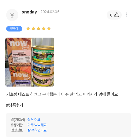
oneday
2024.02.05
0
첫구매
기호성 테스트 하려고 구매했는데 아주 잘 먹고 패키지가 맘에 들어요

#상품후기
맛(기호성)
잘 먹어요
유통기한
아주 넉넉해요
영양정보
잘 적혀있어요