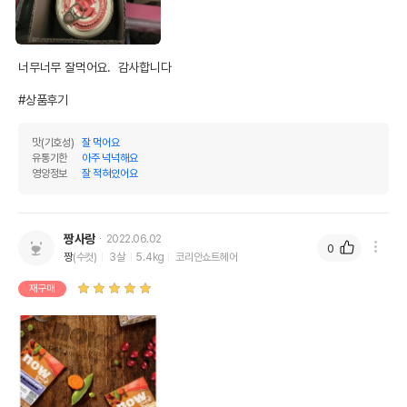
전화번호
유통기한이 최소 2026.12.05이거나 그
이후인 상품이 출고됩니다.
유통기한
너무너무 잘먹어요.  감사합니다

단, 상품명에 유통기한 명시된 경우, 해당
유통기한을 따릅니다.
#상품후기
맛(기호성)
잘 먹어요
유통기한
아주 넉넉해요
영양정보
잘 적혀있어요
짱사랑
2022.06.02
0
짱
(수컷)
3살
5.4kg
코리안쇼트헤어
재구매