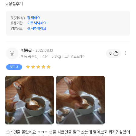
#상품후기
맛(기호성)
잘 먹어요
유통기한
아주 넉넉해요
영양정보
잘 적혀있어요
박동글
2022.08.13
0
박동글
(수컷)
4살
5.3kg
코리안쇼트헤어
첫구매
습식인줄 몰랐네요 ㅋㅋㅋ 샘플 사료인줄 알고 샀는데 열어보고 뭐지? 싶었어