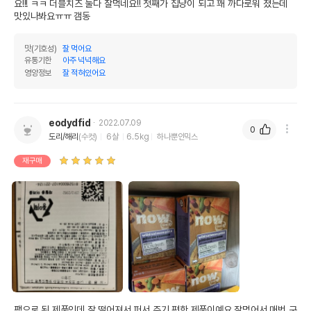
요!!! ㅋㅋ 더블치즈 둘다 잘먹네요!! 첫째가 집냥이 되고 꽤 까다로워 졌는데 
맛있나봐요ㅠㅠ 갬동
맛(기호성)
잘 먹어요
유통기한
아주 넉넉해요
영양정보
잘 적혀있어요
eodydfid
2022.07.09
0
도리/해리
(수컷)
6살
6.5kg
하나뿐인믹스
재구매
영양정보
제품표기함량
수분제외함량
조단백질
8%
40%
팩으로 된 제품인데 잘 떨어져서 퍼서 주기 편한 제품이예요 잘먹어서 매번 구