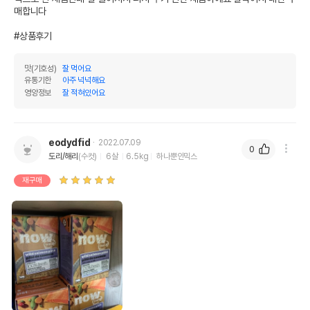
매합니다

조지방
4.5%
22.5%
#상품후기
조섬유질
1%
5%
맛(기호성)
잘 먹어요
조회분
1.3%
6.5%
유통기한
아주 넉넉해요
영양정보
잘 적혀있어요
칼슘
0.2%
1%
인
0.2%
1%
eodydfid
2022.07.09
오메가3
0%
0%
0
도리/해리
(수컷)
6살
6.5kg
하나뿐인믹스
오메가6
0%
0%
재구매
수분
80%
탄수화물
26%
기타성분
상세 정보