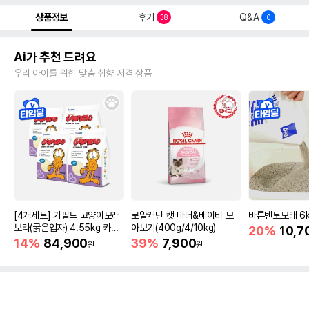
상품정보
후기
Q&A
38
0
Ai가 추천 드려요
우리 아이를 위한 맞춤 취향 저격 상품
[4개세트] 가필드 고양이모래
로얄캐닌 캣 마더&베이비 모
바른벤토모래 6
보라(굵은입자) 4.55kg 카사
아보기(400g/4/10kg)
20%
10,7
바모래
14%
84,900
39%
7,900
원
원