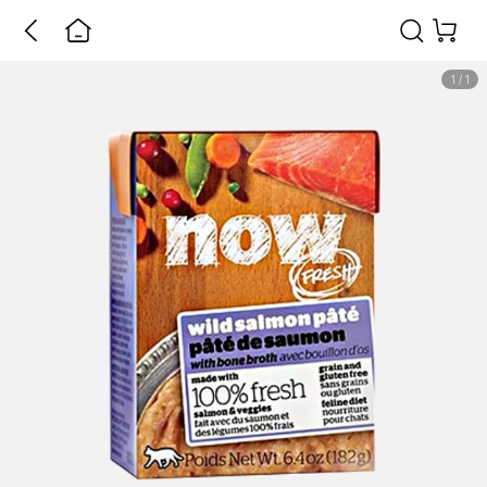
1
/
1