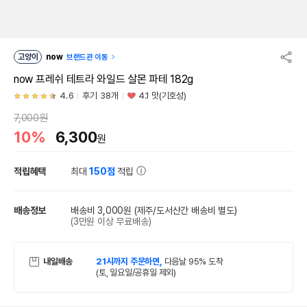
고양이
now
브랜드관 이동
now 프레쉬 테트라 와일드 살몬 파테 182g
4.6
후기 38개
4.1 맛(기호성)
7,000원
10%
6,300
원
적립혜택
최대
150점
적립
배송정보
배송비 3,000원
(제주/도서산간 배송비 별도)
(3만원 이상 무료배송)
내일배송
21시까지 주문하면,
다음날 95% 도착
(토, 일요일/공휴일 제외)