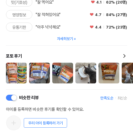
"잘 먹어요"
4.1
62% (20명)
맛(기호성)
"잘 적혀있어요"
4.7
84% (27명)
영양정보
"아주 넉넉해요"
4.4
72% (23명)
유통기한
자세히보기
포토 후기
비슷한 리뷰
만족도순
최신순
아이를 등록하면 비슷한 후기를 확인할 수 있어요.
우리 아이 등록하러 가기